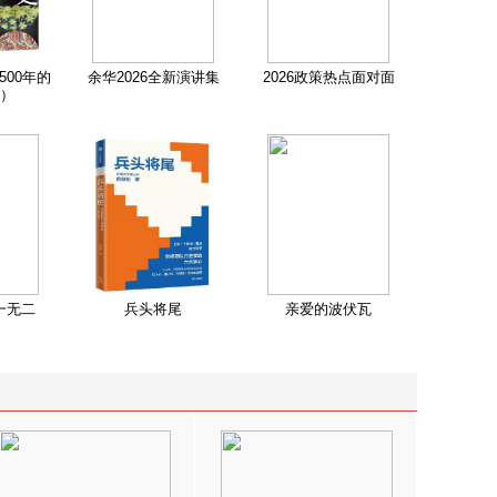
500年的
余华2026全新演讲集
2026政策热点面对面
）
一无二
兵头将尾
亲爱的波伏瓦