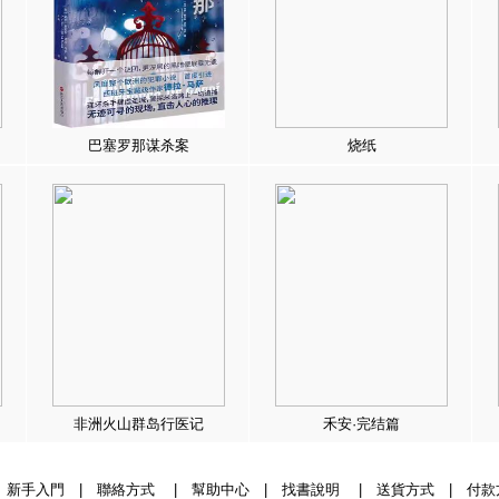
巴塞罗那谋杀案
烧纸
非洲火山群岛行医记
禾安·完结篇
|
新手入門
|
聯絡方式
|
幫助中心
|
找書說明
|
送貨方式
|
付款