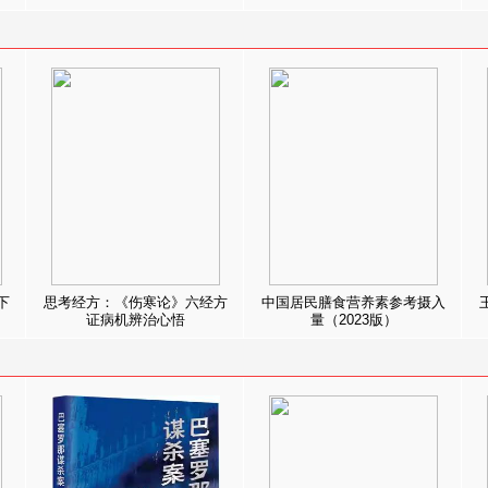
下
思考经方：《伤寒论》六经方
中国居民膳食营养素参考摄入
证病机辨治心悟
量（2023版）