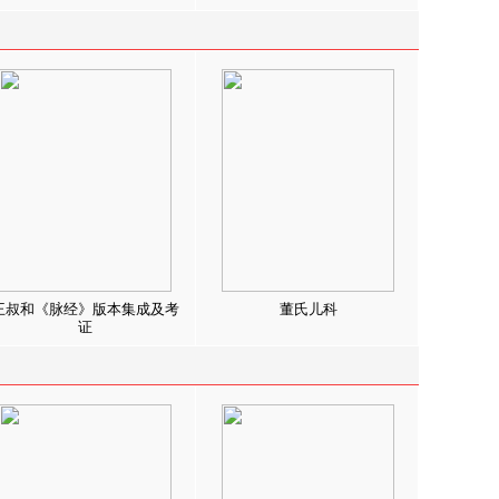
王叔和《脉经》版本集成及考
董氏儿科
证