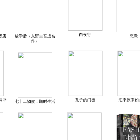
白夜行
货店
放学后（东野圭吾成名
恶意
作）
科举
孔子的门徒
汇率原来如
七十二物候：顺时生活