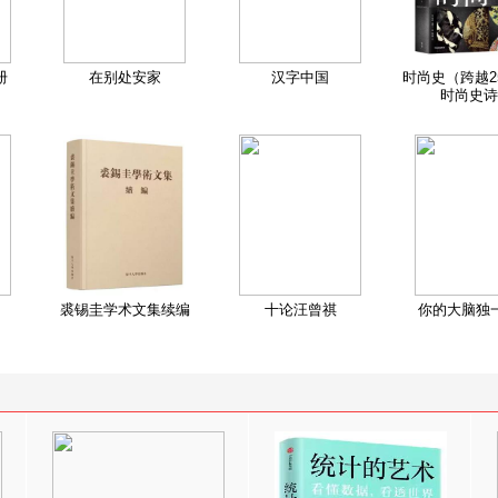
册
在别处安家
汉字中国
时尚史（跨越2
时尚史诗
裘锡圭学术文集续编
十论汪曾祺
你的大脑独