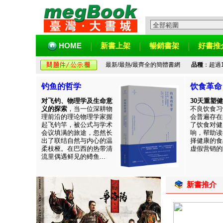
HOME
新書上架
暢銷書架
好書推
最新/最熱/最齊全的簡體書網
品種
：超過
钓鱼的哲学
饮食革命
对飞钓、物理学及生命意
30天重塑
义的探索
，当一位深耕物
不良饮食习
理前沿的理论物理学家握
会普遍存在
起飞钓竿，被公式与学术
了饮食对健
会议填满的旅途，忽然长
响，帮助读
出了联结自然与内心的温
择健康的食
柔枝桠。在巴西的热带清
虚假营销的陷
流里偶遇鲜见的鳟鱼...
新書推介