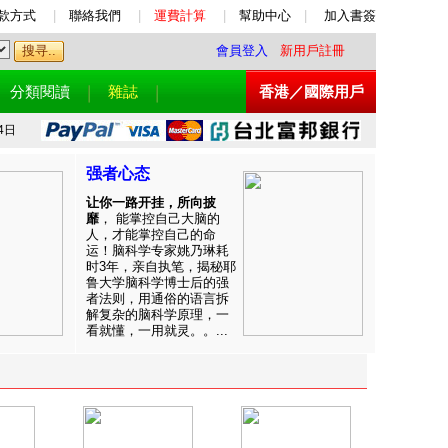
款方式
|
聯絡我們
|
運費計算
|
幫助中心
|
加入書簽
會員登入
新用戶註冊
分類閱讀
雜誌
香港／國際用戶
4日
强者心态
让你一路开挂，所向披
靡
， 能掌控自己大脑的
人，才能掌控自己的命
运！脑科学专家姚乃琳耗
时3年，亲自执笔，揭秘耶
鲁大学脑科学博士后的强
者法则，用通俗的语言拆
解复杂的脑科学原理，一
看就懂，一用就灵。。...