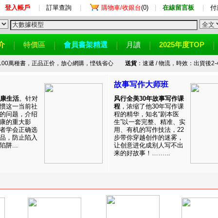
登入帳戶
|
訂單查詢
|
購物車/收銀台
(0)
|
在線留言板
|
付
介
特價區
會員書架精選
月讀
2025年度TOP
100萬種書，正品正价，放心網購，悭钱省心
送貨
：速遞 / 物流，時效：出貨後2-
故事写作大师班
健康生活
。针对
风行全美30年故事写作课
惯这一当前社
程
，浓缩了他30年写作课
的问题，介绍
程的精华，知名“剧本医
康的重大影
生”以一套完整、精准、实
者学会正确选
用、有机的写作技法，22
品，防止陷入
步带你穿越创作的迷雾，
阱...
让创意进化成别人写不出
来的好故事！……...