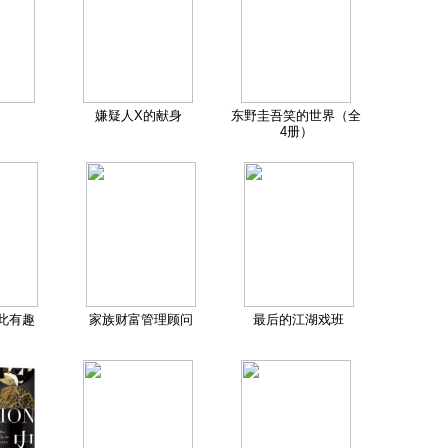
嫌疑人X的献身
东野圭吾笑的世界（全
4册）
此有趣
家族财富管理顾问
最后的江湖戏班