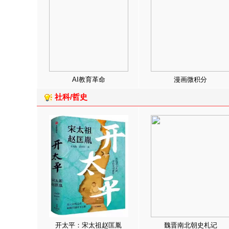
AI教育革命
漫画微积分
社科/哲史
开太平：宋太祖赵匡胤
魏晋南北朝史札记