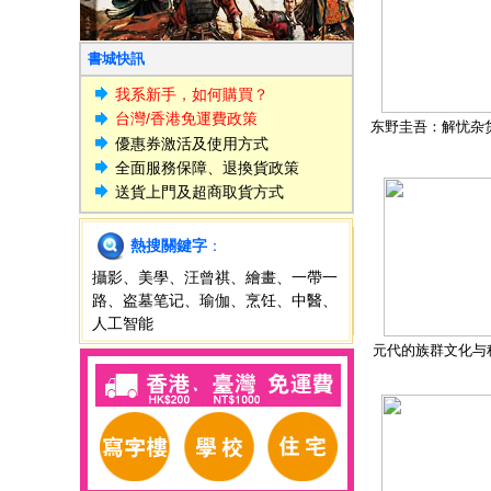
書城快訊
我系新手，如何購買？
台灣/香港免運費政策
东野圭吾：解忧杂
優惠券激活及使用方式
全面服務保障、退換貨政策
送貨上門及超商取貨方式
熱搜關鍵字
：
攝影
、
美學
、
汪曾祺
、
繪畫
、
一帶一
路
、
盗墓笔记
、
瑜伽
、
烹饪
、
中醫
、
人工智能
元代的族群文化与