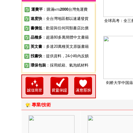
運費平
：購滿
2000
台灣免運費
NT$
速度快
：全台灣地區都以速遞發貨
全球高考：全三
書價低
：歡迎與任何同類書店比價
品種多
：超過80多萬簡體中文書籍
英文書
：多達20萬種英文原版書籍
找書快
：提供資料，24小時內反饋
環保包裝
：採用紙箱、氣泡紙材料
剑桥大学中国庙
專業/技術