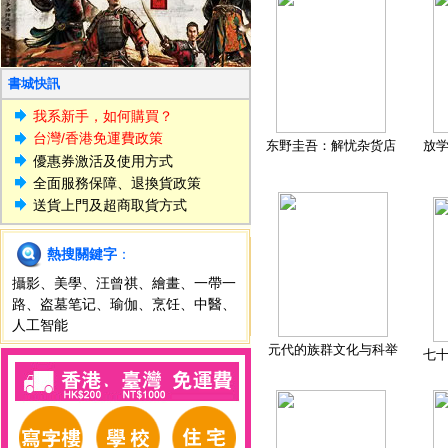
書城快訊
我系新手，如何購買？
台灣/香港免運費政策
东野圭吾：解忧杂货店
放
優惠券激活及使用方式
全面服務保障、退換貨政策
送貨上門及超商取貨方式
熱搜關鍵字
：
攝影
、
美學
、
汪曾祺
、
繪畫
、
一帶一
路
、
盗墓笔记
、
瑜伽
、
烹饪
、
中醫
、
人工智能
元代的族群文化与科举
七