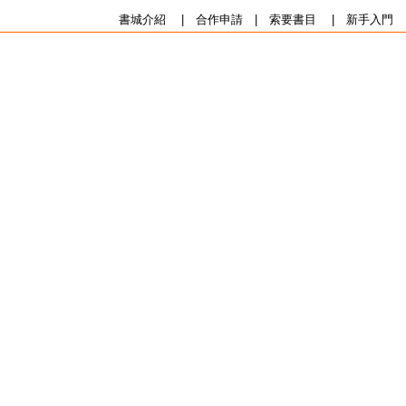
書城介紹
|
合作申請
|
索要書目
|
新手入門