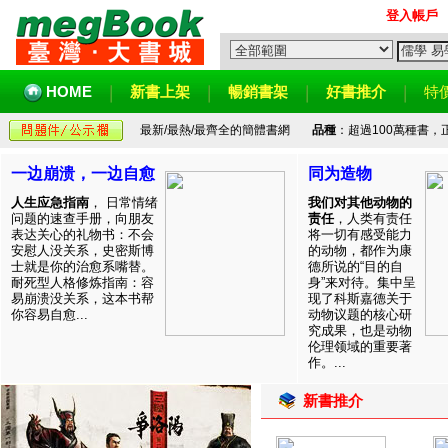
登入帳戶
HOME
新書上架
暢銷書架
好書推介
特
最新/最熱/最齊全的簡體書網
品種
：超過100萬種書
一边崩溃，一边自愈
同为造物
人生应急指南
， 日常情绪
我们对其他动物的
问题的速查手册，向朋友
责任
，人类有责任
表达关心的礼物书：不会
将一切有感受能力
安慰人没关系，史密斯博
的动物，都作为康
士就是你的治愈系嘴替。
德所说的“目的自
耐死型人格修炼指南：容
身”来对待。集中呈
易崩溃没关系，这本书帮
现了科斯嘉德关于
你容易自愈...
动物议题的核心研
究成果，也是动物
伦理领域的重要著
作。...
新書推介