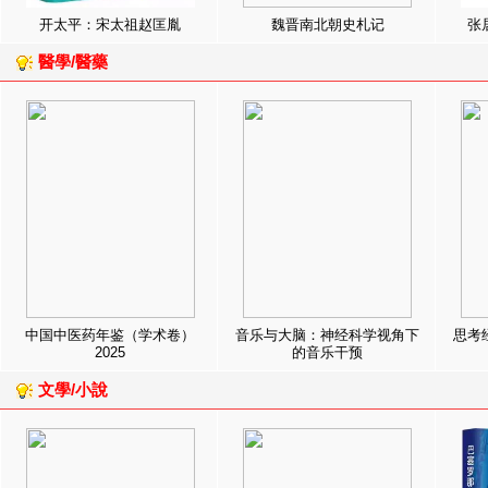
开太平：宋太祖赵匡胤
魏晋南北朝史札记
张
醫學/醫藥
中国中医药年鉴（学术卷）
音乐与大脑：神经科学视角下
思考
2025
的音乐干预
文學/小說