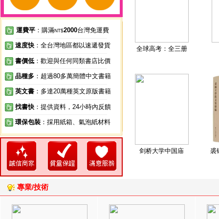
運費平
：購滿
2000
台灣免運費
NT$
速度快
：全台灣地區都以速遞發貨
全球高考：全三册
書價低
：歡迎與任何同類書店比價
品種多
：超過80多萬簡體中文書籍
英文書
：多達20萬種英文原版書籍
找書快
：提供資料，24小時內反饋
環保包裝
：採用紙箱、氣泡紙材料
剑桥大学中国庙
裘
專業/技術