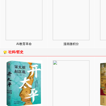
AI教育革命
漫画微积分
社科/哲史