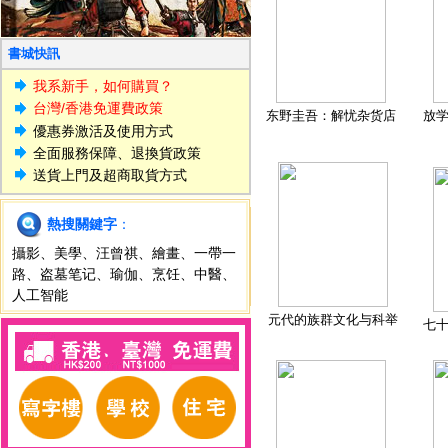
書城快訊
我系新手，如何購買？
台灣/香港免運費政策
东野圭吾：解忧杂货店
放
優惠券激活及使用方式
全面服務保障、退換貨政策
送貨上門及超商取貨方式
熱搜關鍵字
：
攝影
、
美學
、
汪曾祺
、
繪畫
、
一帶一
路
、
盗墓笔记
、
瑜伽
、
烹饪
、
中醫
、
人工智能
元代的族群文化与科举
七