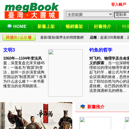
登入帳戶
HOME
新書上架
暢銷書架
好書推介
特
最新/最熱/最齊全的簡體書網
品種
：超過100萬種書
文明3
钓鱼的哲学
1060年—1104年变法风
对飞钓、物理学及生命
云
，深度复盘北宋关键45
义的探索
，当一位深耕
年：一场名为“救国”的变
理前沿的理论物理学家
法，如何一步步演变成掏
起飞钓竿，被公式与学
空国运的“制度黑洞”？改革
会议填满的旅途，忽然
为什么这么难？一本书看
出了联结自然与内心的
懂变法的全周期困境...
柔枝桠。在巴西的热带
流里偶遇鲜见的鳟鱼...
新書推介