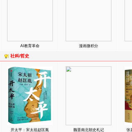
AI教育革命
漫画微积分
社科/哲史
开太平：宋太祖赵匡胤
魏晋南北朝史札记
张