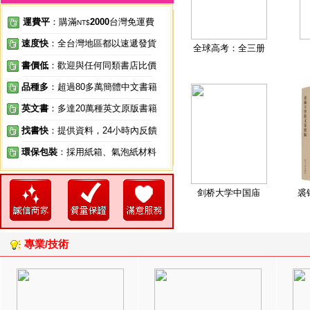
運費平
：購滿
2000
台灣免運費
NT$
速度快
：全台灣地區都以速遞發貨
全球高考：全三册
書價低
：歡迎與任何同類書店比價
品種多
：超過80多萬簡體中文書籍
英文書
：多達20萬種英文原版書籍
找書快
：提供資料，24小時內反饋
環保包裝
：採用紙箱、氣泡紙材料
剑桥大学中国庙
裘
專業/技術