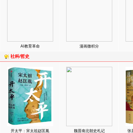
AI教育革命
漫画微积分
社科/哲史
开太平：宋太祖赵匡胤
魏晋南北朝史札记
张