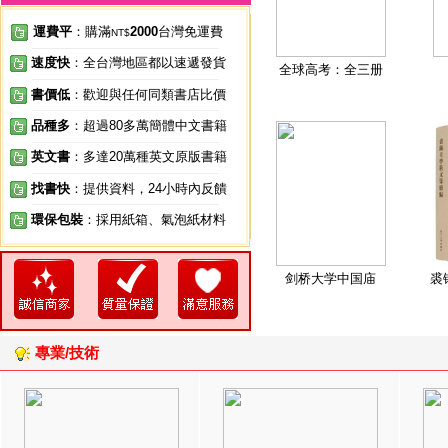
運費平
：購滿
2000
台灣免運費
NT$
速度快
：全台灣地區都以速遞發貨
全球高考：全三册
書價低
：歡迎與任何同類書店比價
品種多
：超過80多萬簡體中文書籍
英文書
：多達20萬種英文原版書籍
找書快
：提供資料，24小時內反饋
環保包裝
：採用紙箱、氣泡紙材料
剑桥大学中国庙
裘
專業/技術