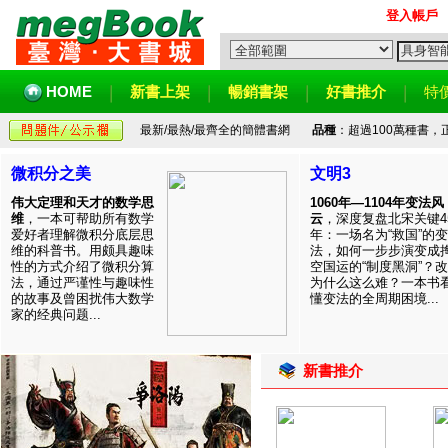
登入帳戶
HOME
新書上架
暢銷書架
好書推介
特
最新/最熱/最齊全的簡體書網
品種
：超過100萬種書
微积分之美
文明3
伟大定理和天才的数学思
1060年—1104年变法风
维
，一本可帮助所有数学
云
，深度复盘北宋关键4
爱好者理解微积分底层思
年：一场名为“救国”的变
维的科普书。用颇具趣味
法，如何一步步演变成
性的方式介绍了微积分算
空国运的“制度黑洞”？
法，通过严谨性与趣味性
为什么这么难？一本书
的故事及曾困扰伟大数学
懂变法的全周期困境...
家的经典问题...
新書推介