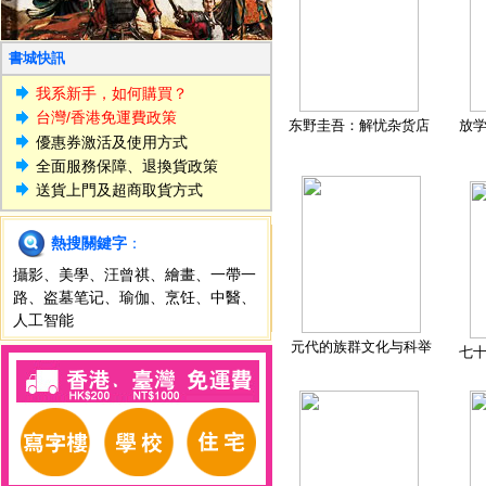
書城快訊
我系新手，如何購買？
台灣/香港免運費政策
东野圭吾：解忧杂货店
放
優惠券激活及使用方式
全面服務保障、退換貨政策
送貨上門及超商取貨方式
熱搜關鍵字
：
攝影
、
美學
、
汪曾祺
、
繪畫
、
一帶一
路
、
盗墓笔记
、
瑜伽
、
烹饪
、
中醫
、
人工智能
元代的族群文化与科举
七