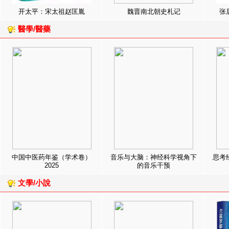
开太平：宋太祖赵匡胤
魏晋南北朝史札记
张
醫學/醫藥
中国中医药年鉴（学术卷）
音乐与大脑：神经科学视角下
思考
2025
的音乐干预
文學/小說