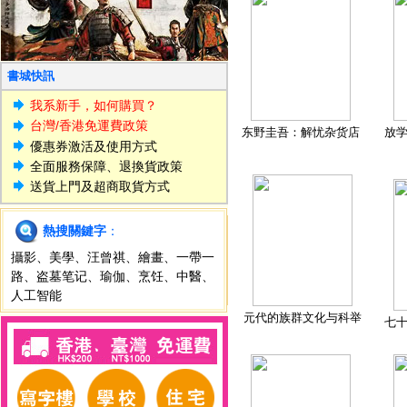
書城快訊
我系新手，如何購買？
台灣/香港免運費政策
东野圭吾：解忧杂货店
放
優惠券激活及使用方式
全面服務保障、退換貨政策
送貨上門及超商取貨方式
熱搜關鍵字
：
攝影
、
美學
、
汪曾祺
、
繪畫
、
一帶一
路
、
盗墓笔记
、
瑜伽
、
烹饪
、
中醫
、
人工智能
元代的族群文化与科举
七