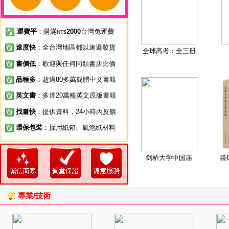
運費平
：購滿
2000
台灣免運費
NT$
速度快
：全台灣地區都以速遞發貨
全球高考：全三册
書價低
：歡迎與任何同類書店比價
品種多
：超過80多萬簡體中文書籍
英文書
：多達20萬種英文原版書籍
找書快
：提供資料，24小時內反饋
環保包裝
：採用紙箱、氣泡紙材料
剑桥大学中国庙
裘
專業/技術