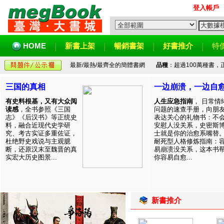
登入帳戶
HOME
新書上架
暢銷書架
好書推介
特
最新/最熱/最齊全的簡體書網
品種
：超過100萬種書
三国的真相
一边崩溃，一边自
有史料根基，又有大众阅
人生应急指南
， 日常情
读感
，全书参照《三国
问题的速查手册，向朋
志》《后汉书》等正统史
表达关心的礼物书：不
料，融合近现代史学研
安慰人没关系，史密斯
究、考古实证多重佐证，
士就是你的治愈系嘴替
杜绝野史戏说与主观臆
耐死型人格修炼指南：
断，还原汉末至魏晋的真
易崩溃没关系，这本书
实宏大历史图景...
你容易自愈...
新書推介