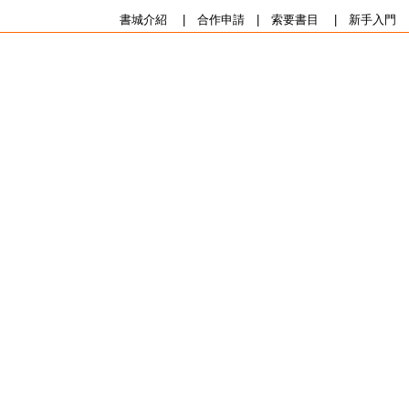
書城介紹
|
合作申請
|
索要書目
|
新手入門