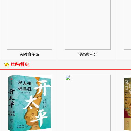
AI教育革命
漫画微积分
社科/哲史