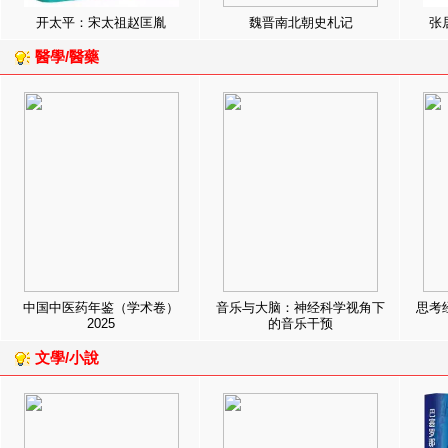
开太平：宋太祖赵匡胤
魏晋南北朝史札记
张
醫學/醫藥
中国中医药年鉴（学术卷）
音乐与大脑：神经科学视角下
思考
2025
的音乐干预
文學/小說