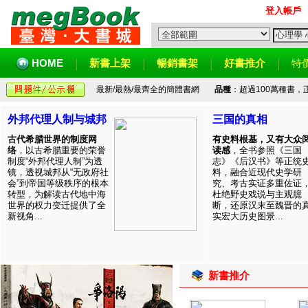
登入帳戶
HOME
新書上架
暢銷書架
好書推介
特
最新/最熱/最齊全的簡體書網
品種
：超過100萬種書
外邦代理人制与城邦
三国的真相
古代希腊世界的制度网
有史料根基，又有大众
络
，以古希腊重要的荣誉
读感
，全书参照《三国
制度“外邦代理人制”为透
志》《后汉书》等正统
镜，透视城邦从“无政府社
料，融合近现代史学研
会”到帝国等级秩序的根本
究、考古实证多重佐证
转型，为解读古代地中海
杜绝野史戏说与主观臆
世界的权力变迁提供了全
断，还原汉末至魏晋的
新视角...
实宏大历史图景...
新書推介