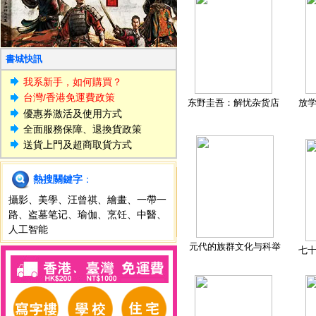
書城快訊
我系新手，如何購買？
台灣/香港免運費政策
东野圭吾：解忧杂货店
放
優惠券激活及使用方式
全面服務保障、退換貨政策
送貨上門及超商取貨方式
熱搜關鍵字
：
攝影
、
美學
、
汪曾祺
、
繪畫
、
一帶一
路
、
盗墓笔记
、
瑜伽
、
烹饪
、
中醫
、
人工智能
元代的族群文化与科举
七