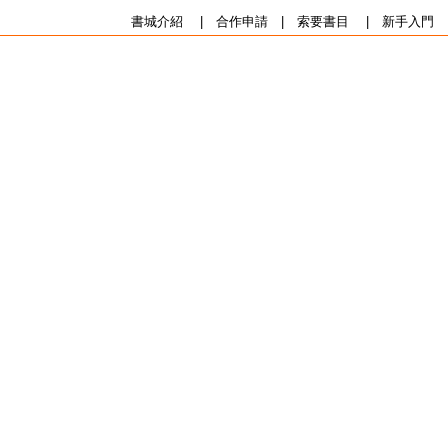
書城介紹
|
合作申請
|
索要書目
|
新手入門