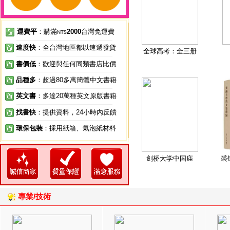
運費平
：購滿
2000
台灣免運費
NT$
速度快
：全台灣地區都以速遞發貨
全球高考：全三册
書價低
：歡迎與任何同類書店比價
品種多
：超過80多萬簡體中文書籍
英文書
：多達20萬種英文原版書籍
找書快
：提供資料，24小時內反饋
環保包裝
：採用紙箱、氣泡紙材料
剑桥大学中国庙
裘
專業/技術