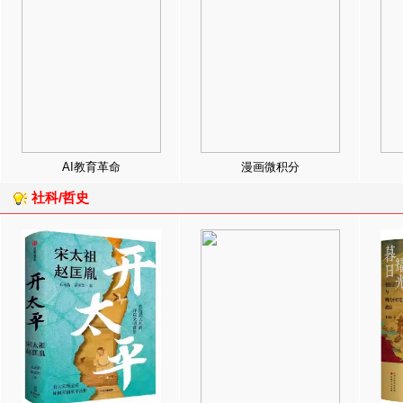
AI教育革命
漫画微积分
社科/哲史