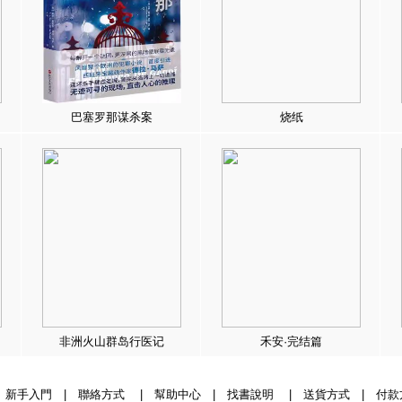
巴塞罗那谋杀案
烧纸
非洲火山群岛行医记
禾安·完结篇
|
新手入門
|
聯絡方式
|
幫助中心
|
找書說明
|
送貨方式
|
付款