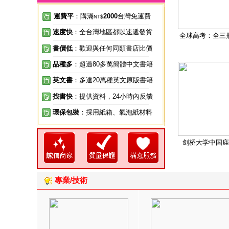
運費平
：購滿
2000
台灣免運費
NT$
速度快
：全台灣地區都以速遞發貨
全球高考：全三
書價低
：歡迎與任何同類書店比價
品種多
：超過80多萬簡體中文書籍
英文書
：多達20萬種英文原版書籍
找書快
：提供資料，24小時內反饋
環保包裝
：採用紙箱、氣泡紙材料
剑桥大学中国庙
專業/技術