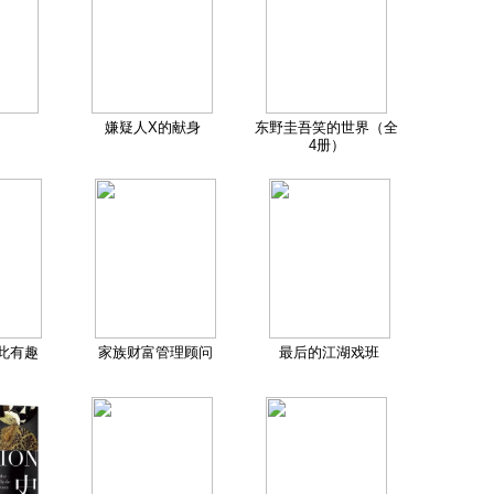
嫌疑人X的献身
东野圭吾笑的世界（全
4册）
此有趣
家族财富管理顾问
最后的江湖戏班