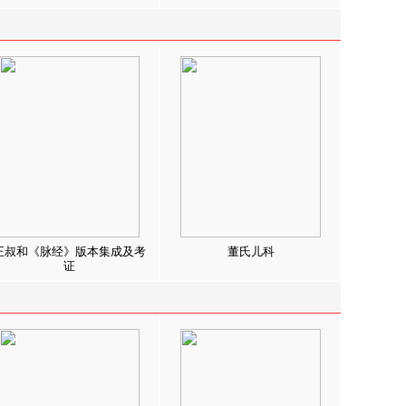
王叔和《脉经》版本集成及考
董氏儿科
证