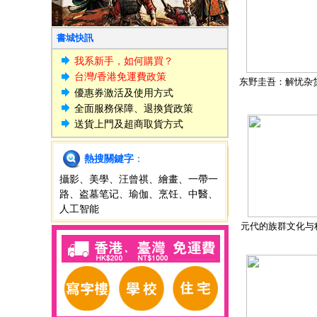
書城快訊
我系新手，如何購買？
台灣/香港免運費政策
东野圭吾：解忧杂
優惠券激活及使用方式
全面服務保障、退換貨政策
送貨上門及超商取貨方式
熱搜關鍵字
：
攝影
、
美學
、
汪曾祺
、
繪畫
、
一帶一
路
、
盗墓笔记
、
瑜伽
、
烹饪
、
中醫
、
人工智能
元代的族群文化与