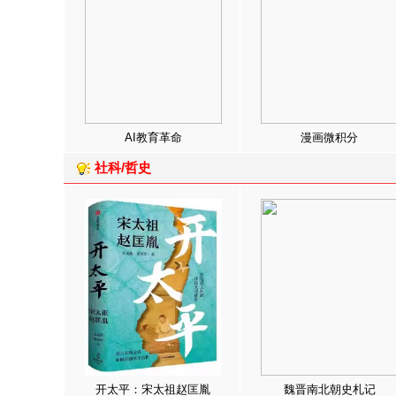
AI教育革命
漫画微积分
社科/哲史
开太平：宋太祖赵匡胤
魏晋南北朝史札记