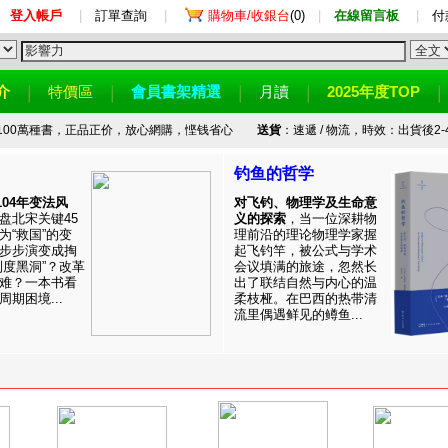
登入帳戶
|
訂單查詢
|
購物車/收銀台
(0)
|
在線留言板
|
付
介
特價區
會員書架精選
月讀
2025年度TOP
100萬種書，正品正价，放心網購，悭钱省心
送貨
：速遞 / 物流，時效：出貨後2-
钓鱼的哲学
1104年变法风
对飞钓、物理学及生命意
盘北宋关键45
义的探索
，当一位深耕物
为“救国”的变
理前沿的理论物理学家握
步步演变成掏
起飞钓竿，被公式与学术
制度黑洞”？改革
会议填满的旅途，忽然长
难？一本书看
出了联结自然与内心的温
期困境...
柔枝桠。在巴西的热带清
流里偶遇鲜见的鳟鱼...