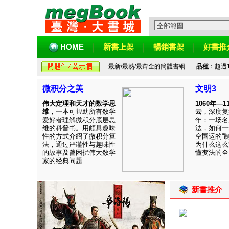
HOME
新書上架
暢銷書架
好書推
最新/最熱/最齊全的簡體書網
品種
：超過
微积分之美
文明3
伟大定理和天才的数学思
1060年—
维
，一本可帮助所有数学
云
，深度复
爱好者理解微积分底层思
年：一场名
维的科普书。用颇具趣味
法，如何一
性的方式介绍了微积分算
空国运的“
法，通过严谨性与趣味性
为什么这么
的故事及曾困扰伟大数学
懂变法的全周
家的经典问题...
新書推介