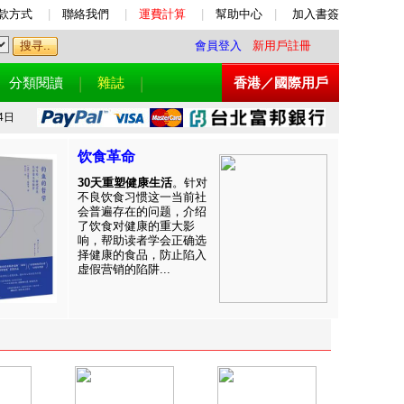
款方式
|
聯絡我們
|
運費計算
|
幫助中心
|
加入書簽
會員登入
新用戶註冊
分類閱讀
雜誌
香港／國際用戶
4日
饮食革命
30天重塑健康生活
。针对
不良饮食习惯这一当前社
会普遍存在的问题，介绍
了饮食对健康的重大影
响，帮助读者学会正确选
择健康的食品，防止陷入
虚假营销的陷阱...