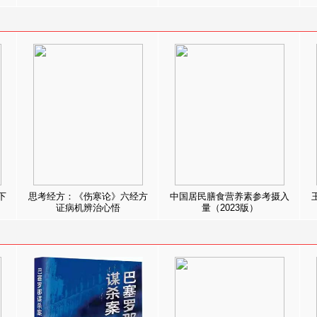
下
思考经方：《伤寒论》六经方
中国居民膳食营养素参考摄入
证病机辨治心悟
量（2023版）