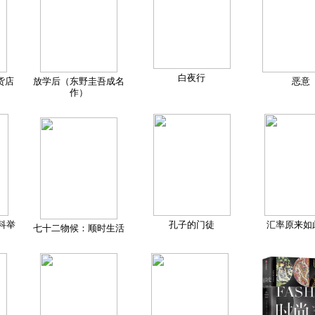
白夜行
货店
放学后（东野圭吾成名
恶意
作）
科举
孔子的门徒
汇率原来如
七十二物候：顺时生活