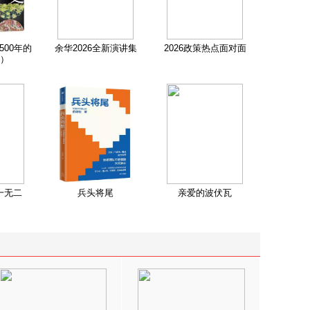
500年的
余华2026全新演讲集
2026政策热点面对面
）
一无二
兵头将尾
亲爱的波伏瓦