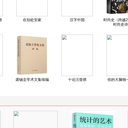
册
在别处安家
汉字中国
时尚史（跨越2
时尚史诗
裘锡圭学术文集续编
十论汪曾祺
你的大脑独