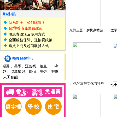
書城快訊
我系新手，如何購買？
台灣/香港免運費政策
东野圭吾：解忧杂货店
放
優惠券激活及使用方式
全面服務保障、退換貨政策
送貨上門及超商取貨方式
熱搜關鍵字
：
攝影
、
美學
、
汪曾祺
、
繪畫
、
一帶一
路
、
盗墓笔记
、
瑜伽
、
烹饪
、
中醫
、
人工智能
元代的族群文化与科举
七