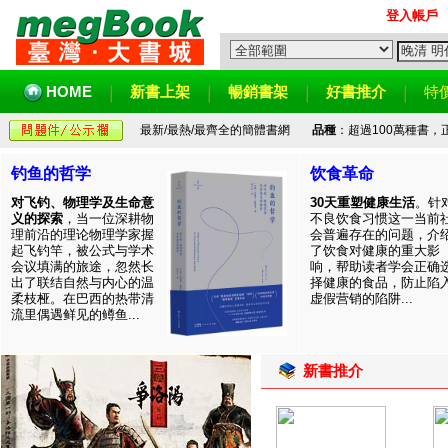
登入帳戶
HOME
新書上架
暢銷書架
好書推介
特
最新/最熱/最齊全的簡體書網
品種
：超過100萬種書
钓鱼的哲学
饮食革命
对飞钓、物理学及生命意
30天重塑健康生活
。针
义的探索
，当一位深耕物
不良饮食习惯这一当前
理前沿的理论物理学家握
会普遍存在的问题，介
起飞钓竿，被公式与学术
了饮食对健康的重大影
会议填满的旅途，忽然长
响，帮助读者学会正确
出了联结自然与内心的温
择健康的食品，防止陷
柔枝桠。在巴西的热带清
虚假营销的陷阱...
流里偶遇鲜见的鳟鱼...
新書推介