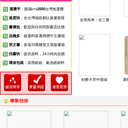
運費平
：購滿
2000
台灣免運費
NT$
速度快
：全台灣地區都以速遞發貨
全球高考：全三册
書價低
：歡迎與任何同類書店比價
品種多
：超過80多萬簡體中文書籍
英文書
：多達20萬種英文原版書籍
找書快
：提供資料，24小時內反饋
環保包裝
：採用紙箱、氣泡紙材料
剑桥大学中国庙
裘
專業/技術