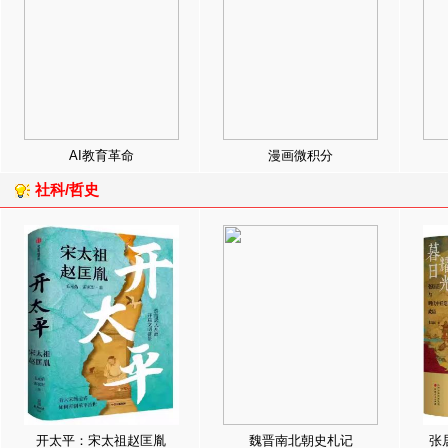
AI教育革命
漫画微积分
社科/哲史
开太平：宋太祖赵匡胤
魏晋南北朝史札记
张