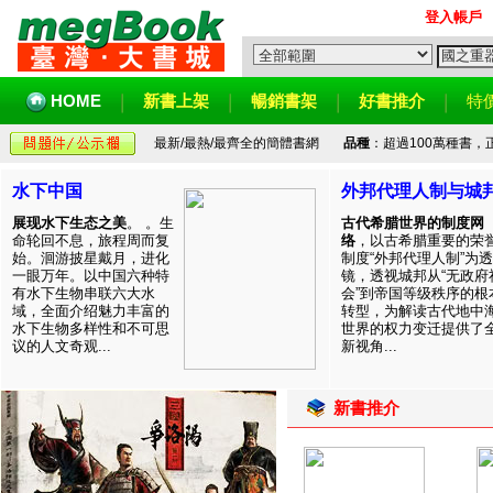
登入帳戶
HOME
新書上架
暢銷書架
好書推介
特
最新/最熱/最齊全的簡體書網
品種
：超過100萬種書
水下中国
外邦代理人制与城
展现水下生态之美
。 。生
古代希腊世界的制度网
命轮回不息，旅程周而复
络
，以古希腊重要的荣
始。洄游披星戴月，进化
制度“外邦代理人制”为透
一眼万年。以中国六种特
镜，透视城邦从“无政府
有水下生物串联六大水
会”到帝国等级秩序的根
域，全面介绍魅力丰富的
转型，为解读古代地中
水下生物多样性和不可思
世界的权力变迁提供了
议的人文奇观...
新视角...
新書推介