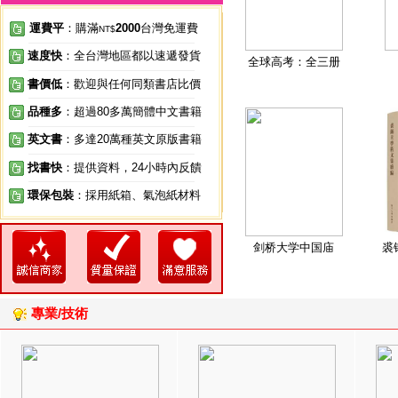
運費平
：購滿
2000
台灣免運費
NT$
速度快
：全台灣地區都以速遞發貨
全球高考：全三册
書價低
：歡迎與任何同類書店比價
品種多
：超過80多萬簡體中文書籍
英文書
：多達20萬種英文原版書籍
找書快
：提供資料，24小時內反饋
環保包裝
：採用紙箱、氣泡紙材料
剑桥大学中国庙
裘
專業/技術