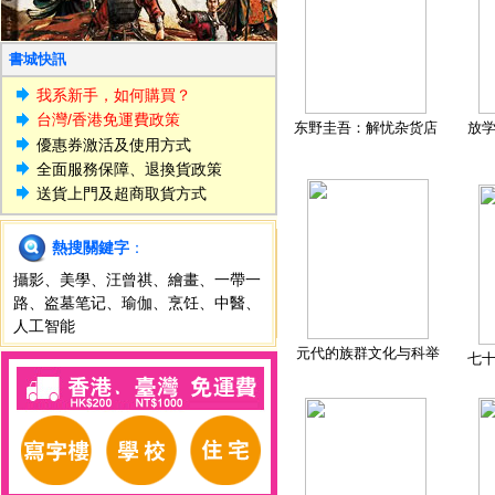
書城快訊
我系新手，如何購買？
台灣/香港免運費政策
东野圭吾：解忧杂货店
放
優惠券激活及使用方式
全面服務保障、退換貨政策
送貨上門及超商取貨方式
熱搜關鍵字
：
攝影
、
美學
、
汪曾祺
、
繪畫
、
一帶一
路
、
盗墓笔记
、
瑜伽
、
烹饪
、
中醫
、
人工智能
元代的族群文化与科举
七