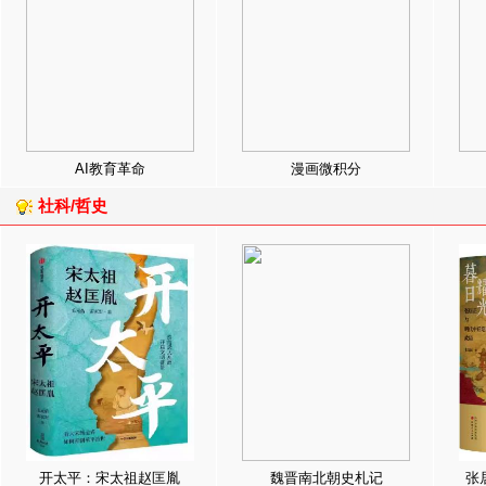
AI教育革命
漫画微积分
社科/哲史
开太平：宋太祖赵匡胤
魏晋南北朝史札记
张