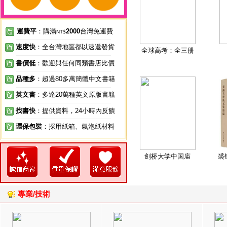
運費平
：購滿
2000
台灣免運費
NT$
速度快
：全台灣地區都以速遞發貨
全球高考：全三册
書價低
：歡迎與任何同類書店比價
品種多
：超過80多萬簡體中文書籍
英文書
：多達20萬種英文原版書籍
找書快
：提供資料，24小時內反饋
環保包裝
：採用紙箱、氣泡紙材料
剑桥大学中国庙
裘
專業/技術