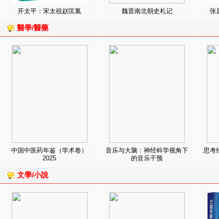
开太平：宋太祖赵匡胤
魏晋南北朝史札记
张
醫學/醫藥
中国中医药年鉴（学术卷）
音乐与大脑：神经科学视角下
思考
2025
的音乐干预
文學/小說