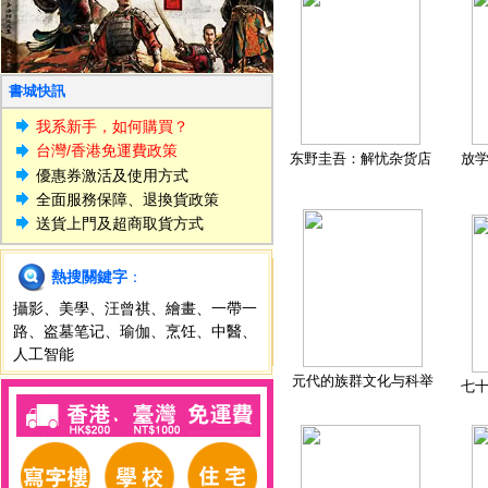
書城快訊
我系新手，如何購買？
台灣/香港免運費政策
东野圭吾：解忧杂货店
放
優惠券激活及使用方式
全面服務保障、退換貨政策
送貨上門及超商取貨方式
熱搜關鍵字
：
攝影
、
美學
、
汪曾祺
、
繪畫
、
一帶一
路
、
盗墓笔记
、
瑜伽
、
烹饪
、
中醫
、
人工智能
元代的族群文化与科举
七