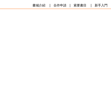
書城介紹
|
合作申請
|
索要書目
|
新手入門