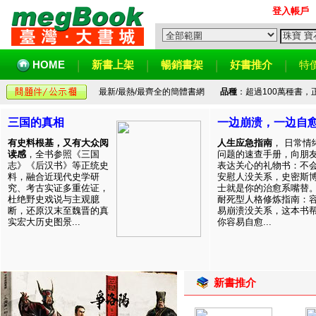
登入帳戶
HOME
新書上架
暢銷書架
好書推介
特
最新/最熱/最齊全的簡體書網
品種
：超過100萬種書
三国的真相
一边崩溃，一边自
有史料根基，又有大众阅
人生应急指南
， 日常情
读感
，全书参照《三国
问题的速查手册，向朋
志》《后汉书》等正统史
表达关心的礼物书：不
料，融合近现代史学研
安慰人没关系，史密斯
究、考古实证多重佐证，
士就是你的治愈系嘴替
杜绝野史戏说与主观臆
耐死型人格修炼指南：
断，还原汉末至魏晋的真
易崩溃没关系，这本书
实宏大历史图景...
你容易自愈...
新書推介