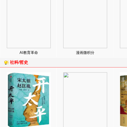
AI教育革命
漫画微积分
社科/哲史