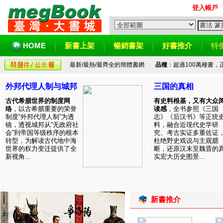
登入帳戶
HOME
新書上架
暢銷書架
好書推介
特
最新/最熱/最齊全的簡體書網
品種
：超過100萬種書
外邦代理人制与城邦
三国的真相
古代希腊世界的制度网
有史料根基，又有大众
络
，以古希腊重要的荣誉
读感
，全书参照《三国
制度“外邦代理人制”为透
志》《后汉书》等正统
镜，透视城邦从“无政府社
料，融合近现代史学研
会”到帝国等级秩序的根本
究、考古实证多重佐证
转型，为解读古代地中海
杜绝野史戏说与主观臆
世界的权力变迁提供了全
断，还原汉末至魏晋的
新视角...
实宏大历史图景...
新書推介