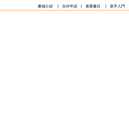
書城介紹
|
合作申請
|
索要書目
|
新手入門