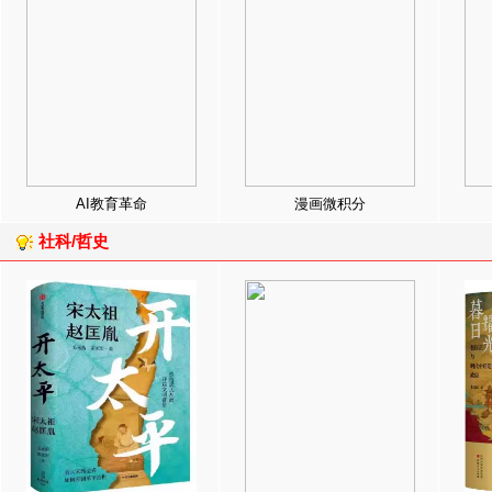
AI教育革命
漫画微积分
社科/哲史