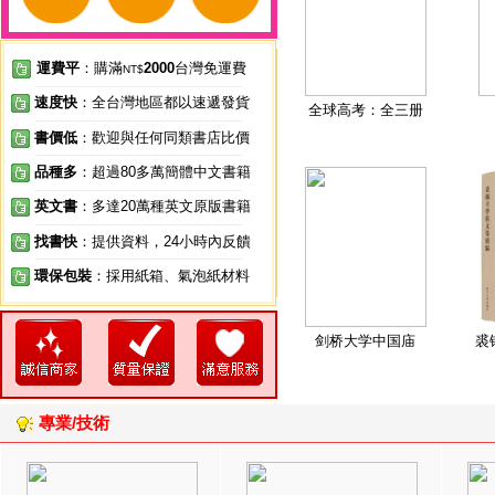
運費平
：購滿
2000
台灣免運費
NT$
速度快
：全台灣地區都以速遞發貨
全球高考：全三册
書價低
：歡迎與任何同類書店比價
品種多
：超過80多萬簡體中文書籍
英文書
：多達20萬種英文原版書籍
找書快
：提供資料，24小時內反饋
環保包裝
：採用紙箱、氣泡紙材料
剑桥大学中国庙
裘
專業/技術