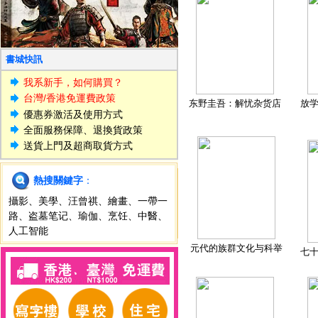
書城快訊
我系新手，如何購買？
台灣/香港免運費政策
东野圭吾：解忧杂货店
放
優惠券激活及使用方式
全面服務保障、退換貨政策
送貨上門及超商取貨方式
熱搜關鍵字
：
攝影
、
美學
、
汪曾祺
、
繪畫
、
一帶一
路
、
盗墓笔记
、
瑜伽
、
烹饪
、
中醫
、
人工智能
元代的族群文化与科举
七