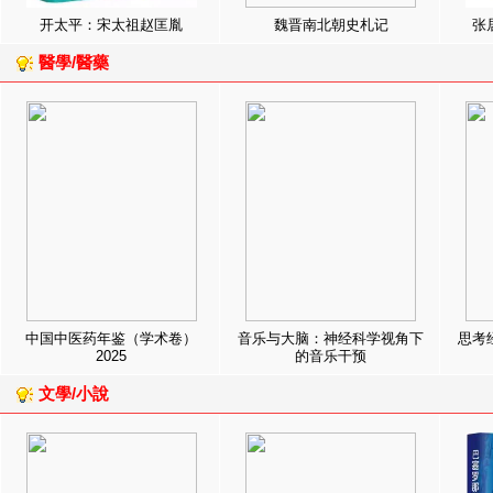
开太平：宋太祖赵匡胤
魏晋南北朝史札记
张
醫學/醫藥
中国中医药年鉴（学术卷）
音乐与大脑：神经科学视角下
思考
2025
的音乐干预
文學/小說