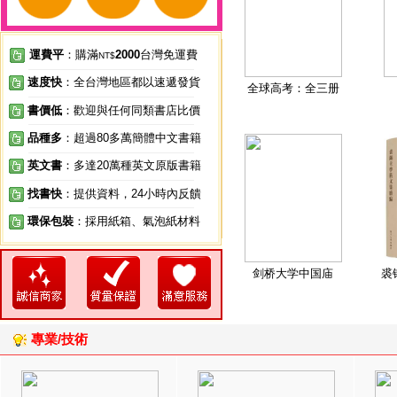
運費平
：購滿
2000
台灣免運費
NT$
速度快
：全台灣地區都以速遞發貨
全球高考：全三册
書價低
：歡迎與任何同類書店比價
品種多
：超過80多萬簡體中文書籍
英文書
：多達20萬種英文原版書籍
找書快
：提供資料，24小時內反饋
環保包裝
：採用紙箱、氣泡紙材料
剑桥大学中国庙
裘
專業/技術