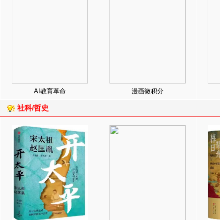
AI教育革命
漫画微积分
社科/哲史