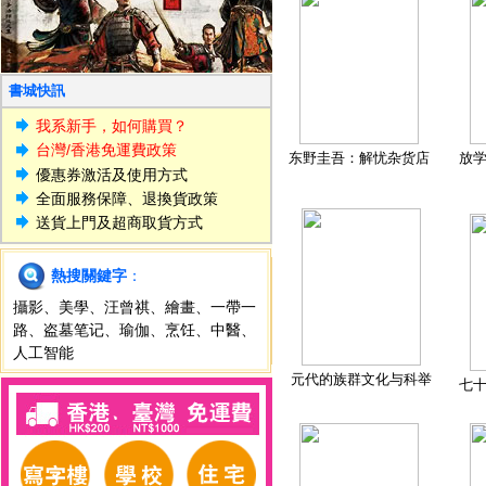
書城快訊
我系新手，如何購買？
台灣/香港免運費政策
东野圭吾：解忧杂货店
放
優惠券激活及使用方式
全面服務保障、退換貨政策
送貨上門及超商取貨方式
熱搜關鍵字
：
攝影
、
美學
、
汪曾祺
、
繪畫
、
一帶一
路
、
盗墓笔记
、
瑜伽
、
烹饪
、
中醫
、
人工智能
元代的族群文化与科举
七