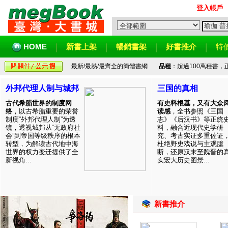
登入帳戶
HOME
新書上架
暢銷書架
好書推介
特
最新/最熱/最齊全的簡體書網
品種
：超過100萬種書
外邦代理人制与城邦
三国的真相
古代希腊世界的制度网
有史料根基，又有大众
络
，以古希腊重要的荣誉
读感
，全书参照《三国
制度“外邦代理人制”为透
志》《后汉书》等正统
镜，透视城邦从“无政府社
料，融合近现代史学研
会”到帝国等级秩序的根本
究、考古实证多重佐证
转型，为解读古代地中海
杜绝野史戏说与主观臆
世界的权力变迁提供了全
断，还原汉末至魏晋的
新视角...
实宏大历史图景...
新書推介