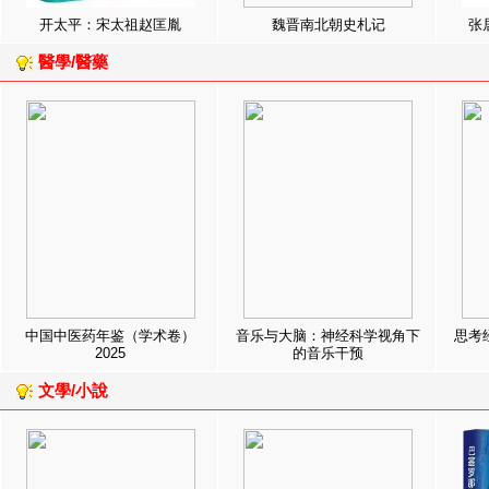
开太平：宋太祖赵匡胤
魏晋南北朝史札记
张
醫學/醫藥
中国中医药年鉴（学术卷）
音乐与大脑：神经科学视角下
思考
2025
的音乐干预
文學/小說