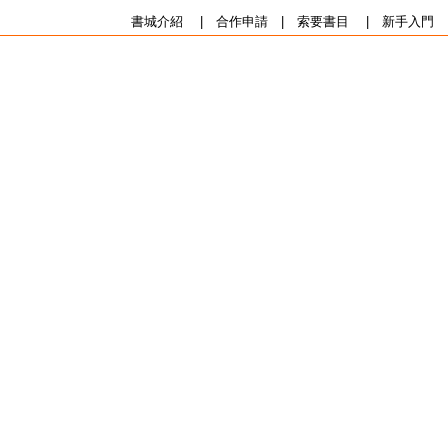
書城介紹
|
合作申請
|
索要書目
|
新手入門