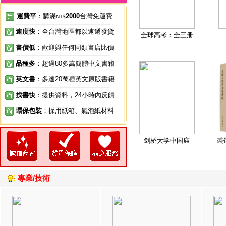
運費平
：購滿
2000
台灣免運費
NT$
速度快
：全台灣地區都以速遞發貨
全球高考：全三册
書價低
：歡迎與任何同類書店比價
品種多
：超過80多萬簡體中文書籍
英文書
：多達20萬種英文原版書籍
找書快
：提供資料，24小時內反饋
環保包裝
：採用紙箱、氣泡紙材料
剑桥大学中国庙
裘
專業/技術