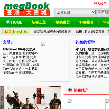
登入帳戶
HOME
新書上架
暢銷書架
好書推介
特
最新/最熱/最齊全的簡體書網
品種
：超過100萬種書
文明3
钓鱼的哲学
1060年—1104年变法风
对飞钓、物理学及生命
云
，深度复盘北宋关键45
义的探索
，当一位深耕
年：一场名为“救国”的变
理前沿的理论物理学家
法，如何一步步演变成掏
起飞钓竿，被公式与学
空国运的“制度黑洞”？改革
会议填满的旅途，忽然
为什么这么难？一本书看
出了联结自然与内心的
懂变法的全周期困境...
柔枝桠。在巴西的热带
流里偶遇鲜见的鳟鱼...
新書推介