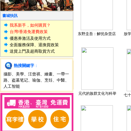
書城快訊
我系新手，如何購買？
台灣/香港免運費政策
东野圭吾：解忧杂货店
放
優惠券激活及使用方式
全面服務保障、退換貨政策
送貨上門及超商取貨方式
熱搜關鍵字
：
攝影
、
美學
、
汪曾祺
、
繪畫
、
一帶一
路
、
盗墓笔记
、
瑜伽
、
烹饪
、
中醫
、
人工智能
元代的族群文化与科举
七