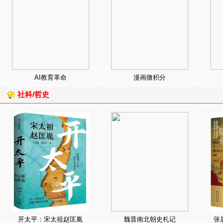
AI教育革命
漫画微积分
社科/哲史
开太平：宋太祖赵匡胤
魏晋南北朝史札记
张