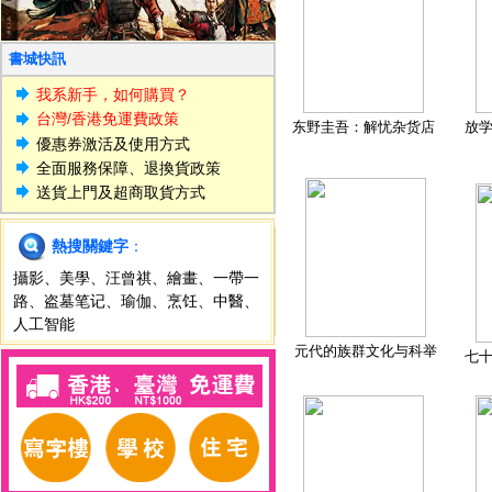
書城快訊
我系新手，如何購買？
台灣/香港免運費政策
东野圭吾：解忧杂货店
放
優惠券激活及使用方式
全面服務保障、退換貨政策
送貨上門及超商取貨方式
熱搜關鍵字
：
攝影
、
美學
、
汪曾祺
、
繪畫
、
一帶一
路
、
盗墓笔记
、
瑜伽
、
烹饪
、
中醫
、
人工智能
元代的族群文化与科举
七