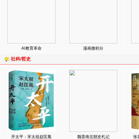
AI教育革命
漫画微积分
社科/哲史
开太平：宋太祖赵匡胤
魏晋南北朝史札记
张