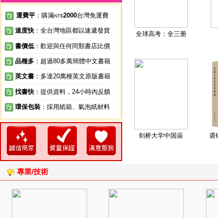
運費平
：購滿
2000
台灣免運費
NT$
速度快
：全台灣地區都以速遞發貨
全球高考：全三册
書價低
：歡迎與任何同類書店比價
品種多
：超過80多萬簡體中文書籍
英文書
：多達20萬種英文原版書籍
找書快
：提供資料，24小時內反饋
環保包裝
：採用紙箱、氣泡紙材料
剑桥大学中国庙
裘
專業/技術