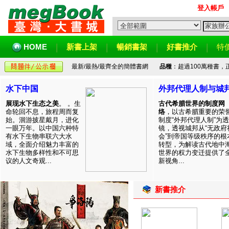
登入帳戶
HOME
新書上架
暢銷書架
好書推介
特
最新/最熱/最齊全的簡體書網
品種
：超過100萬種書
水下中国
外邦代理人制与城
展现水下生态之美
。 。生
古代希腊世界的制度网
命轮回不息，旅程周而复
络
，以古希腊重要的荣
始。洄游披星戴月，进化
制度“外邦代理人制”为透
一眼万年。以中国六种特
镜，透视城邦从“无政府
有水下生物串联六大水
会”到帝国等级秩序的根
域，全面介绍魅力丰富的
转型，为解读古代地中
水下生物多样性和不可思
世界的权力变迁提供了
议的人文奇观...
新视角...
新書推介