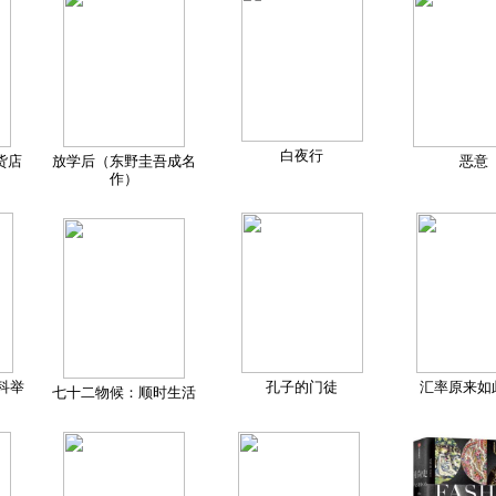
白夜行
货店
放学后（东野圭吾成名
恶意
作）
科举
孔子的门徒
汇率原来如
七十二物候：顺时生活