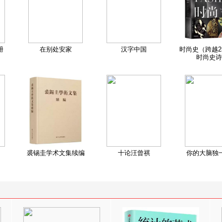
册
在别处安家
汉字中国
时尚史（跨越2
时尚史诗
裘锡圭学术文集续编
十论汪曾祺
你的大脑独