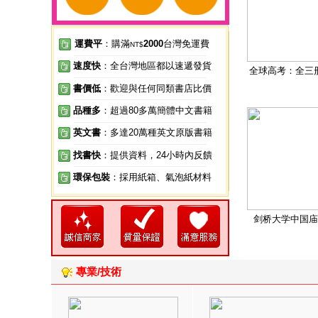
運費平
：購滿
2000
台灣免運費
NT$
速度快
：全台灣地區都以速遞發貨
全球高考：全三
書價低
：歡迎與任何同類書店比價
品種多
：超過80多萬簡體中文書籍
英文書
：多達20萬種英文原版書籍
找書快
：提供資料，24小時內反饋
環保包裝
：採用紙箱、氣泡紙材料
剑桥大学中国庙
專業/技術