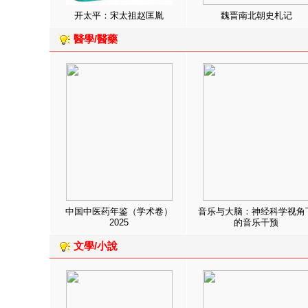
开太平：宋太祖赵匡胤
魏晋南北朝史札记
醫學/醫藥
中国中医药年鉴（学术卷）
音乐与大脑：神经科学视角
2025
的音乐干预
文學/小說