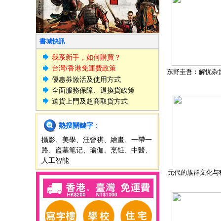
書城快訊
我系新手，如何購買？
台灣/香港免運費政策
东野圭吾：解忧杂
優惠券激活及使用方式
全面服務保障、退換貨政策
送貨上門及超商取貨方式
熱搜關鍵字
：
攝影
、
美學
、
汪曾祺
、
繪畫
、
一帶一
路
、
盗墓笔记
、
瑜伽
、
烹饪
、
中醫
、
人工智能
元代的族群文化与