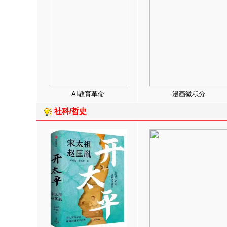
AI教育革命
漫画微积分
社科/哲史