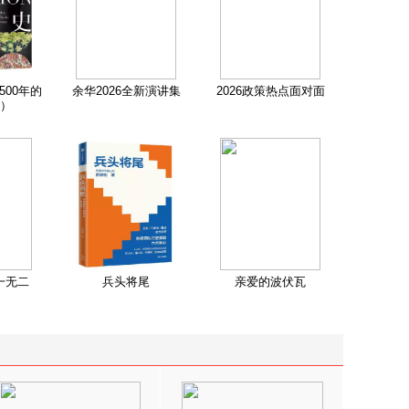
500年的
余华2026全新演讲集
2026政策热点面对面
）
一无二
兵头将尾
亲爱的波伏瓦