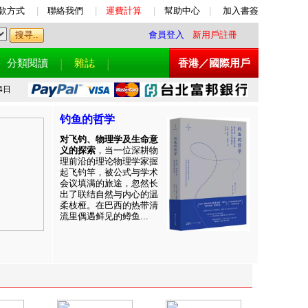
款方式
|
聯絡我們
|
運費計算
|
幫助中心
|
加入書簽
會員登入
新用戶註冊
分類閱讀
雜誌
香港／國際用戶
4日
钓鱼的哲学
对飞钓、物理学及生命意
义的探索
，当一位深耕物
理前沿的理论物理学家握
起飞钓竿，被公式与学术
会议填满的旅途，忽然长
出了联结自然与内心的温
柔枝桠。在巴西的热带清
流里偶遇鲜见的鳟鱼...