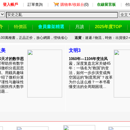
登入帳戶
|
訂單查詢
|
購物車/收銀台
(0)
|
在線留言板
|
付
介
特價區
會員書架精選
月讀
2025年度TOP
100萬種書，正品正价，放心網購，悭钱省心
送貨
：速遞 / 物流，時效：出貨後2-
之美
文明3
和天才的数学思
1060年—1104年变法风
可帮助所有数学
云
，深度复盘北宋关键45
解微积分底层思
年：一场名为“救国”的变
书。用颇具趣味
法，如何一步步演变成掏
介绍了微积分算
空国运的“制度黑洞”？改革
严谨性与趣味性
为什么这么难？一本书看
曾困扰伟大数学
懂变法的全周期困境...
...