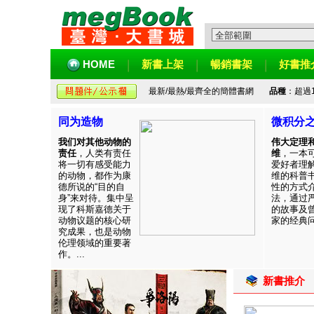
HOME
新書上架
暢銷書架
好書推
最新/最熱/最齊全的簡體書網
品種
：超過
同为造物
微积分
我们对其他动物的
伟大定理
责任
，人类有责任
维
，一本
将一切有感受能力
爱好者理
的动物，都作为康
维的科普
德所说的“目的自
性的方式
身”来对待。集中呈
法，通过
现了科斯嘉德关于
的故事及
动物议题的核心研
家的经典问题
究成果，也是动物
伦理领域的重要著
作。...
新書推介