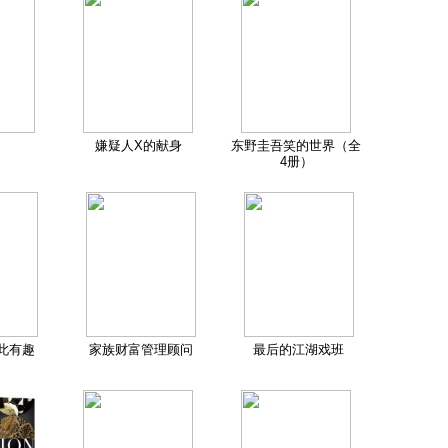
嫌疑人X的献身
东野圭吾笑的世界（全
4册）
此有趣
家族财富管理顾问
最后的江湖戏班