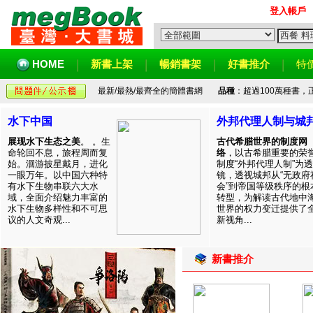
登入帳戶
HOME
新書上架
暢銷書架
好書推介
特
最新/最熱/最齊全的簡體書網
品種
：超過100萬種書
水下中国
外邦代理人制与城
展现水下生态之美
。 。生
古代希腊世界的制度网
命轮回不息，旅程周而复
络
，以古希腊重要的荣
始。洄游披星戴月，进化
制度“外邦代理人制”为透
一眼万年。以中国六种特
镜，透视城邦从“无政府
有水下生物串联六大水
会”到帝国等级秩序的根
域，全面介绍魅力丰富的
转型，为解读古代地中
水下生物多样性和不可思
世界的权力变迁提供了
议的人文奇观...
新视角...
新書推介