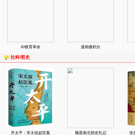
AI教育革命
漫画微积分
社科/哲史
开太平：宋太祖赵匡胤
魏晋南北朝史札记
张