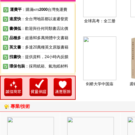
運費平
：購滿
2000
台灣免運費
NT$
速度快
：全台灣地區都以速遞發貨
全球高考：全三册
書價低
：歡迎與任何同類書店比價
品種多
：超過80多萬簡體中文書籍
英文書
：多達20萬種英文原版書籍
找書快
：提供資料，24小時內反饋
環保包裝
：採用紙箱、氣泡紙材料
剑桥大学中国庙
裘
專業/技術