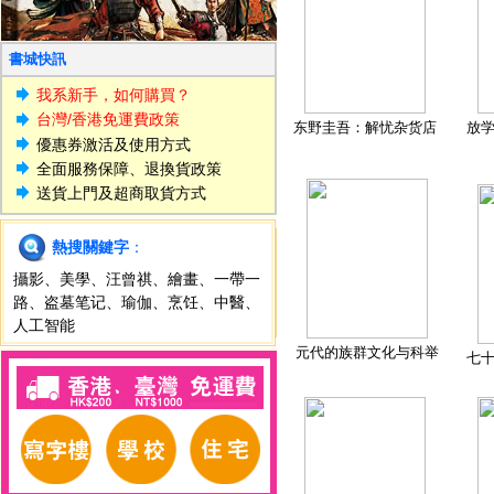
書城快訊
我系新手，如何購買？
台灣/香港免運費政策
东野圭吾：解忧杂货店
放
優惠券激活及使用方式
全面服務保障、退換貨政策
送貨上門及超商取貨方式
熱搜關鍵字
：
攝影
、
美學
、
汪曾祺
、
繪畫
、
一帶一
路
、
盗墓笔记
、
瑜伽
、
烹饪
、
中醫
、
人工智能
元代的族群文化与科举
七