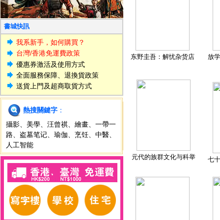
書城快訊
我系新手，如何購買？
台灣/香港免運費政策
东野圭吾：解忧杂货店
放
優惠券激活及使用方式
全面服務保障、退換貨政策
送貨上門及超商取貨方式
熱搜關鍵字
：
攝影
、
美學
、
汪曾祺
、
繪畫
、
一帶一
路
、
盗墓笔记
、
瑜伽
、
烹饪
、
中醫
、
人工智能
元代的族群文化与科举
七