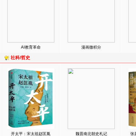
AI教育革命
漫画微积分
社科/哲史
开太平：宋太祖赵匡胤
魏晋南北朝史札记
张