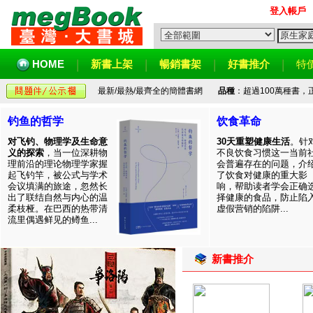
登入帳戶
HOME
新書上架
暢銷書架
好書推介
特
最新/最熱/最齊全的簡體書網
品種
：超過100萬種書
钓鱼的哲学
饮食革命
对飞钓、物理学及生命意
30天重塑健康生活
。针
义的探索
，当一位深耕物
不良饮食习惯这一当前
理前沿的理论物理学家握
会普遍存在的问题，介
起飞钓竿，被公式与学术
了饮食对健康的重大影
会议填满的旅途，忽然长
响，帮助读者学会正确
出了联结自然与内心的温
择健康的食品，防止陷
柔枝桠。在巴西的热带清
虚假营销的陷阱...
流里偶遇鲜见的鳟鱼...
新書推介