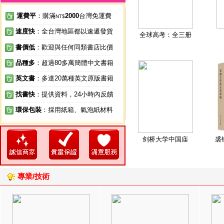
運費平
：購滿
2000
台灣免運費
NT$
速度快
：全台灣地區都以速遞發貨
全球高考：全三册
書價低
：歡迎與任何同類書店比價
品種多
：超過80多萬簡體中文書籍
英文書
：多達20萬種英文原版書籍
找書快
：提供資料，24小時內反饋
環保包裝
：採用紙箱、氣泡紙材料
剑桥大学中国庙
裘
專業/技術