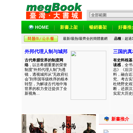
HOME
新書上架
暢銷書架
好書推
最新/最熱/最齊全的簡體書網
品種
：超過
外邦代理人制与城邦
三国的真
古代希腊世界的制度网
有史料根基
络
，以古希腊重要的荣誉
读感
，全书
制度“外邦代理人制”为透
志》《后汉
镜，透视城邦从“无政府社
料，融合近
会”到帝国等级秩序的根本
究、考古实
转型，为解读古代地中海
杜绝野史戏
世界的权力变迁提供了全
断，还原汉
新视角...
实宏大历史图
新書推介