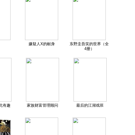
嫌疑人X的献身
东野圭吾笑的世界（全
4册）
此有趣
家族财富管理顾问
最后的江湖戏班