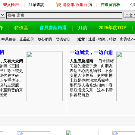
登入帳戶
|
訂單查詢
|
購物車/收銀台
(0)
|
在線留言板
|
付
介
特價區
會員書架精選
月讀
2025年度TOP
100萬種書，正品正价，放心網購，悭钱省心
送貨
：速遞 / 物流，時效：出貨後2-
相
一边崩溃，一边自愈
，又有大众阅
人生应急指南
， 日常情绪
参照《三国
问题的速查手册，向朋友
书》等正统史
表达关心的礼物书：不会
现代史学研
安慰人没关系，史密斯博
证多重佐证，
士就是你的治愈系嘴替。
说与主观臆
耐死型人格修炼指南：容
末至魏晋的真
易崩溃没关系，这本书帮
景...
你容易自愈...