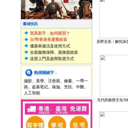
書城快訊
我系新手，如何購買？
台灣/香港免運費政策
东野圭吾：解忧杂
優惠券激活及使用方式
全面服務保障、退換貨政策
送貨上門及超商取貨方式
熱搜關鍵字
：
攝影
、
美學
、
汪曾祺
、
繪畫
、
一帶一
路
、
盗墓笔记
、
瑜伽
、
烹饪
、
中醫
、
人工智能
元代的族群文化与