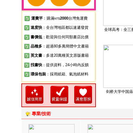
運費平
：購滿
2000
台灣免運費
NT$
速度快
：全台灣地區都以速遞發貨
全球高考：全三
書價低
：歡迎與任何同類書店比價
品種多
：超過80多萬簡體中文書籍
英文書
：多達20萬種英文原版書籍
找書快
：提供資料，24小時內反饋
環保包裝
：採用紙箱、氣泡紙材料
剑桥大学中国庙
專業/技術