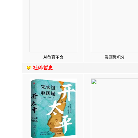
AI教育革命
漫画微积分
社科/哲史