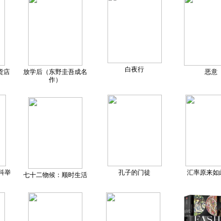
白夜行
货店
放学后（东野圭吾成名
恶意
作）
科举
孔子的门徒
汇率原来如
七十二物候：顺时生活