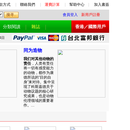
款方式
|
聯絡我們
|
運費計算
|
幫助中心
|
加入書簽
會員登入
新用戶註冊
分類閱讀
雜誌
香港／國際用戶
4日
同为造物
我们对其他动物的
责任
，人类有责任
将一切有感受能力
的动物，都作为康
德所说的“目的自
身”来对待。集中呈
现了科斯嘉德关于
动物议题的核心研
究成果，也是动物
伦理领域的重要著
作。...