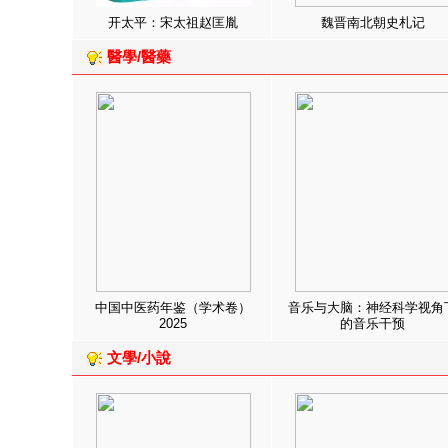
开太平：宋太祖赵匡胤
魏晋南北朝史札记
醫學/醫藥
中国中医药年鉴（学术卷）
音乐与大脑：神经科学视角
2025
的音乐干预
文學/小說