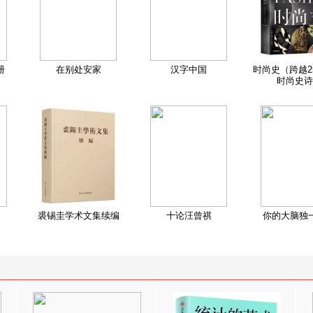
册
在别处安家
汉字中国
时尚史（跨越2
时尚史诗
裘锡圭学术文集续编
十论汪曾祺
你的大脑独