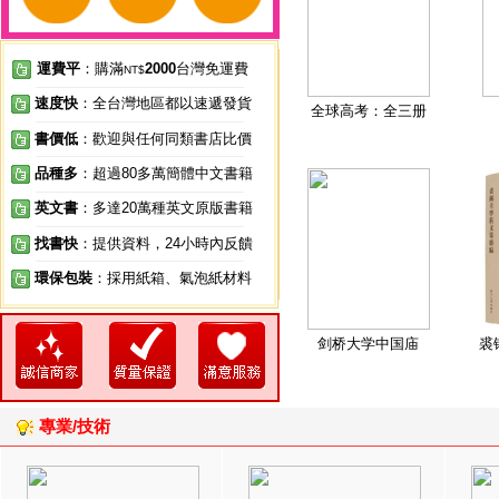
運費平
：購滿
2000
台灣免運費
NT$
速度快
：全台灣地區都以速遞發貨
全球高考：全三册
書價低
：歡迎與任何同類書店比價
品種多
：超過80多萬簡體中文書籍
英文書
：多達20萬種英文原版書籍
找書快
：提供資料，24小時內反饋
環保包裝
：採用紙箱、氣泡紙材料
剑桥大学中国庙
裘
專業/技術