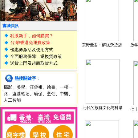
書城快訊
我系新手，如何購買？
台灣/香港免運費政策
东野圭吾：解忧杂货店
放
優惠券激活及使用方式
全面服務保障、退換貨政策
送貨上門及超商取貨方式
熱搜關鍵字
：
攝影
、
美學
、
汪曾祺
、
繪畫
、
一帶一
路
、
盗墓笔记
、
瑜伽
、
烹饪
、
中醫
、
人工智能
元代的族群文化与科举
七