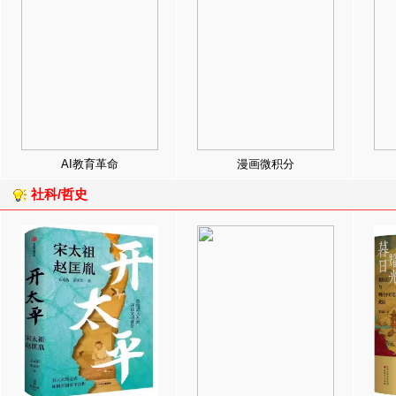
AI教育革命
漫画微积分
社科/哲史