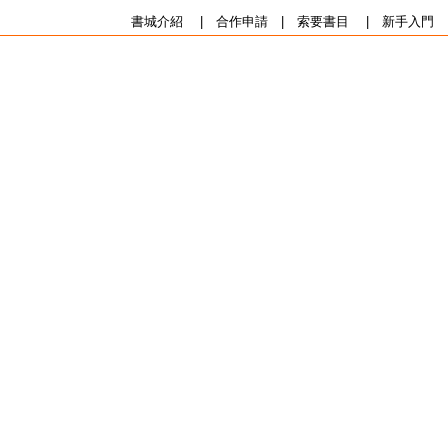
書城介紹
|
合作申請
|
索要書目
|
新手入門