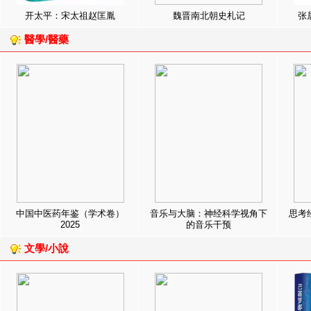
开太平：宋太祖赵匡胤
魏晋南北朝史札记
张
醫學/醫藥
中国中医药年鉴（学术卷）
音乐与大脑：神经科学视角下
思考
2025
的音乐干预
文學/小說