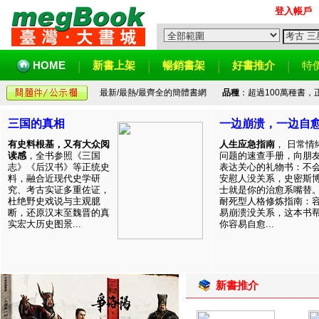
登入帳戶
HOME
新書上架
暢銷書架
好書推介
特
最新/最熱/最齊全的簡體書網
品種
：超過100萬種書
三国的真相
一边崩溃，一边自
有史料根基，又有大众阅
人生应急指南
， 日常情
读感
，全书参照《三国
问题的速查手册，向朋
志》《后汉书》等正统史
表达关心的礼物书：不
料，融合近现代史学研
安慰人没关系，史密斯
究、考古实证多重佐证，
士就是你的治愈系嘴替
杜绝野史戏说与主观臆
耐死型人格修炼指南：
断，还原汉末至魏晋的真
易崩溃没关系，这本书
实宏大历史图景...
你容易自愈...
新書推介