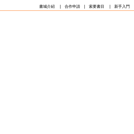
書城介紹
|
合作申請
|
索要書目
|
新手入門