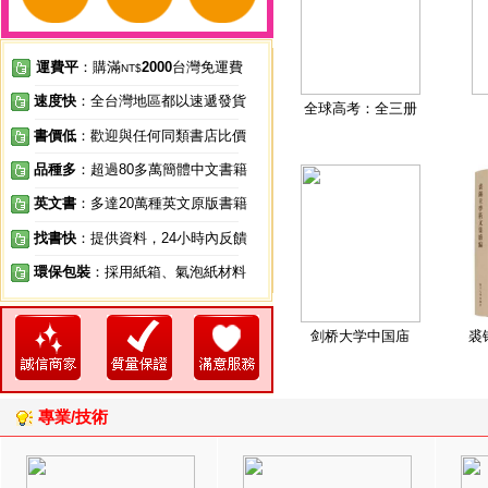
運費平
：購滿
2000
台灣免運費
NT$
速度快
：全台灣地區都以速遞發貨
全球高考：全三册
書價低
：歡迎與任何同類書店比價
品種多
：超過80多萬簡體中文書籍
英文書
：多達20萬種英文原版書籍
找書快
：提供資料，24小時內反饋
環保包裝
：採用紙箱、氣泡紙材料
剑桥大学中国庙
裘
專業/技術