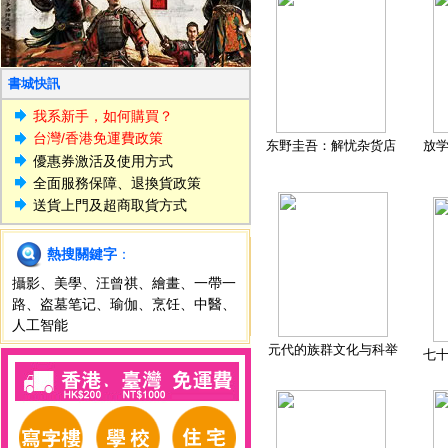
書城快訊
我系新手，如何購買？
台灣/香港免運費政策
东野圭吾：解忧杂货店
放
優惠券激活及使用方式
全面服務保障、退換貨政策
送貨上門及超商取貨方式
熱搜關鍵字
：
攝影
、
美學
、
汪曾祺
、
繪畫
、
一帶一
路
、
盗墓笔记
、
瑜伽
、
烹饪
、
中醫
、
人工智能
元代的族群文化与科举
七