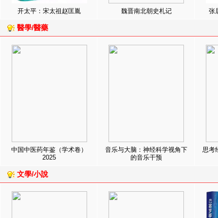
开太平：宋太祖赵匡胤
魏晋南北朝史札记
张
醫學/醫藥
中国中医药年鉴（学术卷）
音乐与大脑：神经科学视角下
思考
2025
的音乐干预
文學/小說