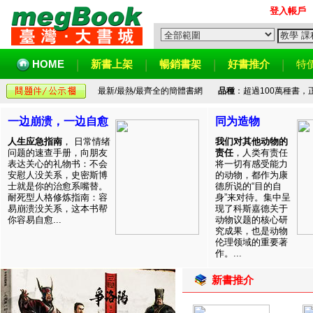
登入帳戶
HOME
新書上架
暢銷書架
好書推介
特
最新/最熱/最齊全的簡體書網
品種
：超過100萬種書
一边崩溃，一边自愈
同为造物
人生应急指南
， 日常情绪
我们对其他动物的
问题的速查手册，向朋友
责任
，人类有责任
表达关心的礼物书：不会
将一切有感受能力
安慰人没关系，史密斯博
的动物，都作为康
士就是你的治愈系嘴替。
德所说的“目的自
耐死型人格修炼指南：容
身”来对待。集中呈
易崩溃没关系，这本书帮
现了科斯嘉德关于
你容易自愈...
动物议题的核心研
究成果，也是动物
伦理领域的重要著
作。...
新書推介