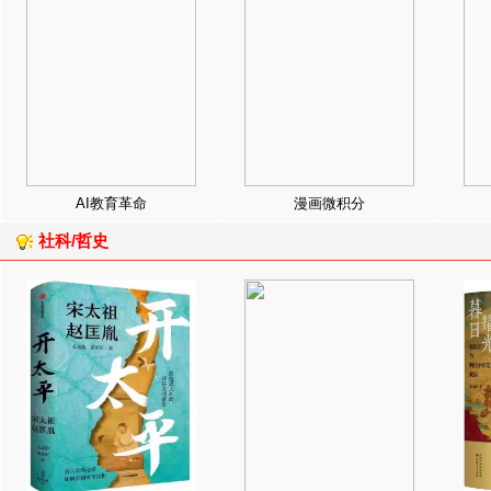
AI教育革命
漫画微积分
社科/哲史