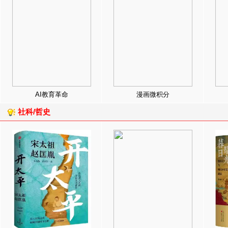
AI教育革命
漫画微积分
社科/哲史