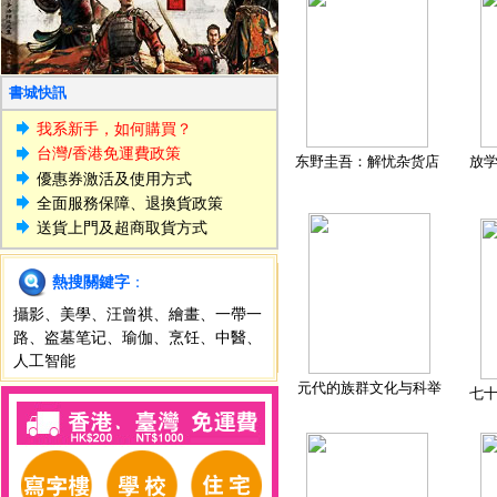
書城快訊
我系新手，如何購買？
台灣/香港免運費政策
东野圭吾：解忧杂货店
放
優惠券激活及使用方式
全面服務保障、退換貨政策
送貨上門及超商取貨方式
熱搜關鍵字
：
攝影
、
美學
、
汪曾祺
、
繪畫
、
一帶一
路
、
盗墓笔记
、
瑜伽
、
烹饪
、
中醫
、
人工智能
元代的族群文化与科举
七