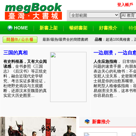
登入帳戶
HOME
新書上架
暢銷書架
好書推介
特
最新/最熱/最齊全的簡體書網
品種
：超過100萬種書
三国的真相
一边崩溃，一边自
有史料根基，又有大众阅
人生应急指南
， 日常情
读感
，全书参照《三国
问题的速查手册，向朋
志》《后汉书》等正统史
表达关心的礼物书：不
料，融合近现代史学研
安慰人没关系，史密斯
究、考古实证多重佐证，
士就是你的治愈系嘴替
杜绝野史戏说与主观臆
耐死型人格修炼指南：
断，还原汉末至魏晋的真
易崩溃没关系，这本书
实宏大历史图景...
你容易自愈...
新書推介