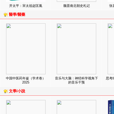
开太平：宋太祖赵匡胤
魏晋南北朝史札记
张
醫學/醫藥
中国中医药年鉴（学术卷）
音乐与大脑：神经科学视角下
思考
2025
的音乐干预
文學/小說