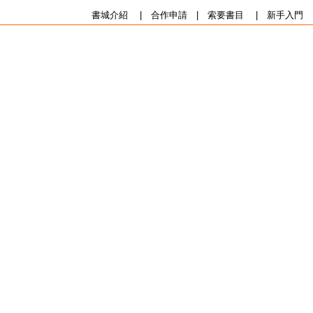
書城介紹
|
合作申請
|
索要書目
|
新手入門