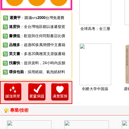
運費平
：購滿
2000
台灣免運費
NT$
速度快
：全台灣地區都以速遞發貨
全球高考：全三册
書價低
：歡迎與任何同類書店比價
品種多
：超過80多萬簡體中文書籍
英文書
：多達20萬種英文原版書籍
找書快
：提供資料，24小時內反饋
環保包裝
：採用紙箱、氣泡紙材料
剑桥大学中国庙
裘
專業/技術