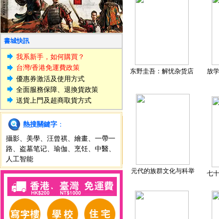
書城快訊
我系新手，如何購買？
台灣/香港免運費政策
东野圭吾：解忧杂货店
放
優惠券激活及使用方式
全面服務保障、退換貨政策
送貨上門及超商取貨方式
熱搜關鍵字
：
攝影
、
美學
、
汪曾祺
、
繪畫
、
一帶一
路
、
盗墓笔记
、
瑜伽
、
烹饪
、
中醫
、
人工智能
元代的族群文化与科举
七