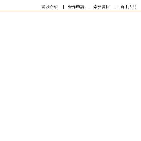
書城介紹
|
合作申請
|
索要書目
|
新手入門