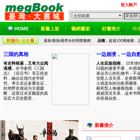
登入帳戶
HOME
新書上架
暢銷書架
好書推介
特
最新/最熱/最齊全的簡體書網
品種
：超過100萬種書
三国的真相
一边崩溃，一边自
有史料根基，又有大众阅
人生应急指南
， 日常情
读感
，全书参照《三国
问题的速查手册，向朋
志》《后汉书》等正统史
表达关心的礼物书：不
料，融合近现代史学研
安慰人没关系，史密斯
究、考古实证多重佐证，
士就是你的治愈系嘴替
杜绝野史戏说与主观臆
耐死型人格修炼指南：
断，还原汉末至魏晋的真
易崩溃没关系，这本书
实宏大历史图景...
你容易自愈...
新書推介