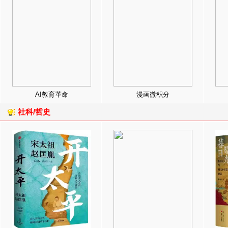
AI教育革命
漫画微积分
社科/哲史