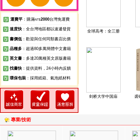
運費平
：購滿
2000
台灣免運費
NT$
速度快
：全台灣地區都以速遞發貨
全球高考：全三册
書價低
：歡迎與任何同類書店比價
品種多
：超過80多萬簡體中文書籍
英文書
：多達20萬種英文原版書籍
找書快
：提供資料，24小時內反饋
環保包裝
：採用紙箱、氣泡紙材料
剑桥大学中国庙
裘
專業/技術