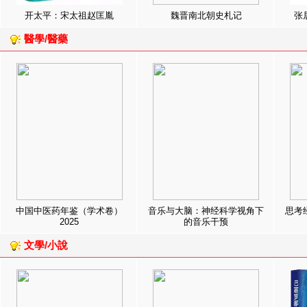
开太平：宋太祖赵匡胤
魏晋南北朝史札记
张
醫學/醫藥
中国中医药年鉴（学术卷）
音乐与大脑：神经科学视角下
思考
2025
的音乐干预
文學/小說