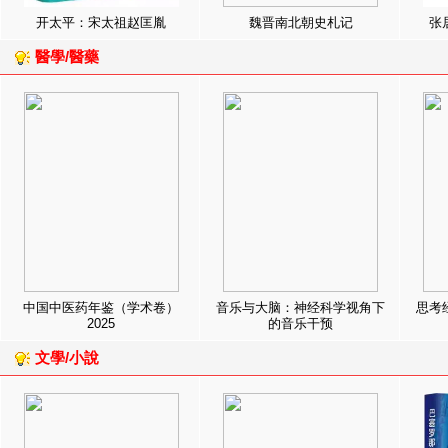
开太平：宋太祖赵匡胤
魏晋南北朝史札记
张
醫學/醫藥
中国中医药年鉴（学术卷）
音乐与大脑：神经科学视角下
思考
2025
的音乐干预
文學/小說