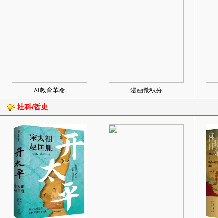
AI教育革命
漫画微积分
社科/哲史