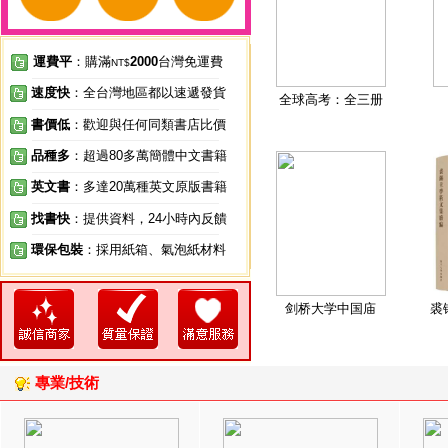
運費平
：購滿
2000
台灣免運費
NT$
速度快
：全台灣地區都以速遞發貨
全球高考：全三册
書價低
：歡迎與任何同類書店比價
品種多
：超過80多萬簡體中文書籍
英文書
：多達20萬種英文原版書籍
找書快
：提供資料，24小時內反饋
環保包裝
：採用紙箱、氣泡紙材料
剑桥大学中国庙
裘
專業/技術