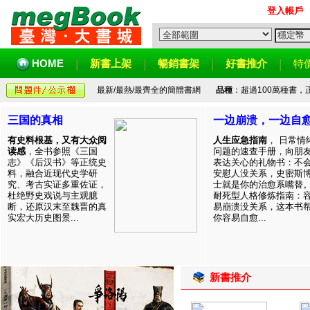
登入帳戶
HOME
新書上架
暢銷書架
好書推介
特
最新/最熱/最齊全的簡體書網
品種
：超過100萬種書
三国的真相
一边崩溃，一边自
有史料根基，又有大众阅
人生应急指南
， 日常情
读感
，全书参照《三国
问题的速查手册，向朋
志》《后汉书》等正统史
表达关心的礼物书：不
料，融合近现代史学研
安慰人没关系，史密斯
究、考古实证多重佐证，
士就是你的治愈系嘴替
杜绝野史戏说与主观臆
耐死型人格修炼指南：
断，还原汉末至魏晋的真
易崩溃没关系，这本书
实宏大历史图景...
你容易自愈...
新書推介