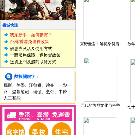
書城快訊
我系新手，如何購買？
台灣/香港免運費政策
东野圭吾：解忧杂货店
放
優惠券激活及使用方式
全面服務保障、退換貨政策
送貨上門及超商取貨方式
熱搜關鍵字
：
攝影
、
美學
、
汪曾祺
、
繪畫
、
一帶一
路
、
盗墓笔记
、
瑜伽
、
烹饪
、
中醫
、
人工智能
元代的族群文化与科举
七