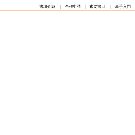
書城介紹
|
合作申請
|
索要書目
|
新手入門