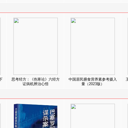
下
思考经方：《伤寒论》六经方
中国居民膳食营养素参考摄入
证病机辨治心悟
量（2023版）