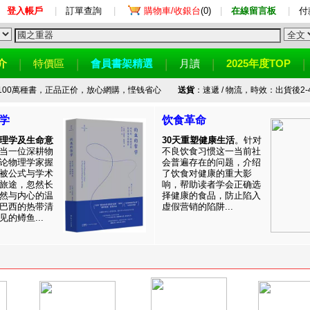
登入帳戶
|
訂單查詢
|
購物車/收銀台
(0)
|
在線留言板
|
付
介
特價區
會員書架精選
月讀
2025年度TOP
100萬種書，正品正价，放心網購，悭钱省心
送貨
：速遞 / 物流，時效：出貨後2-
学
饮食革命
理学及生命意
30天重塑健康生活
。针对
当一位深耕物
不良饮食习惯这一当前社
论物理学家握
会普遍存在的问题，介绍
被公式与学术
了饮食对健康的重大影
旅途，忽然长
响，帮助读者学会正确选
然与内心的温
择健康的食品，防止陷入
巴西的热带清
虚假营销的陷阱...
的鳟鱼...