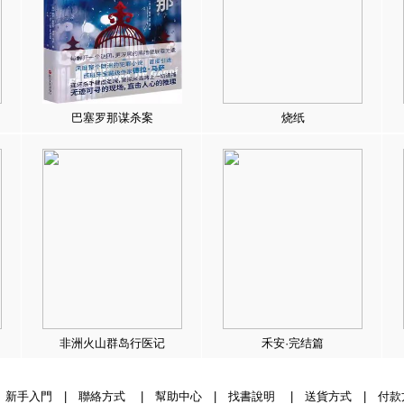
巴塞罗那谋杀案
烧纸
非洲火山群岛行医记
禾安·完结篇
|
新手入門
|
聯絡方式
|
幫助中心
|
找書說明
|
送貨方式
|
付款