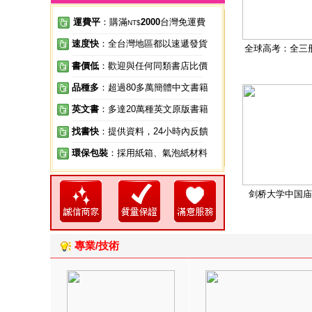
運費平
：購滿
2000
台灣免運費
NT$
速度快
：全台灣地區都以速遞發貨
全球高考：全三
書價低
：歡迎與任何同類書店比價
品種多
：超過80多萬簡體中文書籍
英文書
：多達20萬種英文原版書籍
找書快
：提供資料，24小時內反饋
環保包裝
：採用紙箱、氣泡紙材料
剑桥大学中国庙
專業/技術