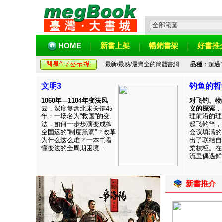
HOME
新書上架
暢銷書架
好書推
最新/最熱/最齊全的簡體書網
品種
：超過
文明3
钓鱼的哲
1060年—1104年变法风
对飞钓、物
云
，深度复盘北宋关键45
义的探索
，
年：一场名为“救国”的变
理前沿的理
法，如何一步步演变成掏
起飞钓竿，
空国运的“制度黑洞”？改革
会议填满的
为什么这么难？一本书看
出了联结自
懂变法的全周期困境...
柔枝桠。在
流里偶遇鲜见
新書推介