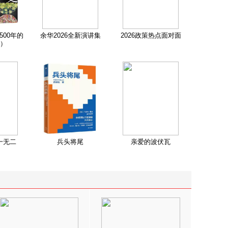
500年的
余华2026全新演讲集
2026政策热点面对面
）
一无二
兵头将尾
亲爱的波伏瓦