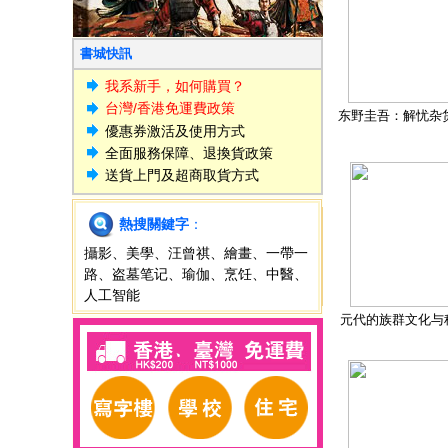
書城快訊
我系新手，如何購買？
台灣/香港免運費政策
东野圭吾：解忧杂
優惠券激活及使用方式
全面服務保障、退換貨政策
送貨上門及超商取貨方式
熱搜關鍵字
：
攝影
、
美學
、
汪曾祺
、
繪畫
、
一帶一
路
、
盗墓笔记
、
瑜伽
、
烹饪
、
中醫
、
人工智能
元代的族群文化与