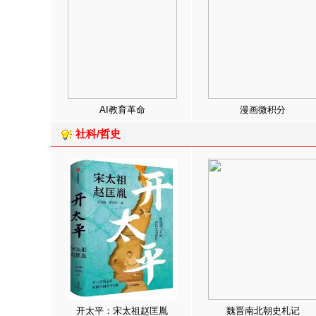
AI教育革命
漫画微积分
社科/哲史
开太平：宋太祖赵匡胤
魏晋南北朝史札记