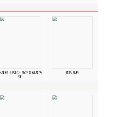
王叔和《脉经》版本集成及考
董氏儿科
证