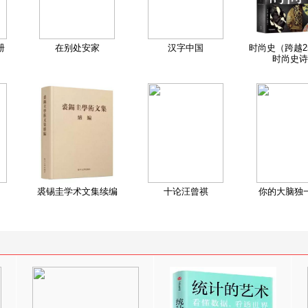
册
在别处安家
汉字中国
时尚史（跨越2
时尚史诗
裘锡圭学术文集续编
十论汪曾祺
你的大脑独