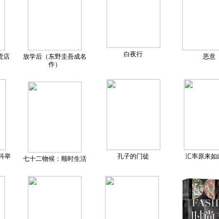
白夜行
货店
放学后（东野圭吾成名
恶意
作）
科举
孔子的门徒
汇率原来如
七十二物候：顺时生活