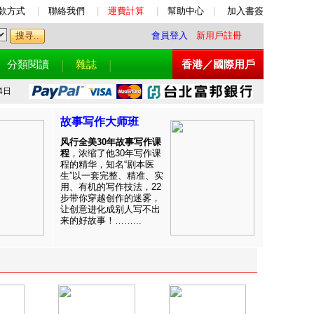
款方式
|
聯絡我們
|
運費計算
|
幫助中心
|
加入書簽
會員登入
新用戶註冊
分類閱讀
雜誌
香港／國際用戶
4日
故事写作大师班
风行全美30年故事写作课
程
，浓缩了他30年写作课
程的精华，知名“剧本医
生”以一套完整、精准、实
用、有机的写作技法，22
步带你穿越创作的迷雾，
让创意进化成别人写不出
来的好故事！……...