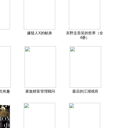
嫌疑人X的献身
东野圭吾笑的世界（全
4册）
此有趣
家族财富管理顾问
最后的江湖戏班