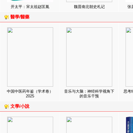
开太平：宋太祖赵匡胤
魏晋南北朝史札记
张
醫學/醫藥
中国中医药年鉴（学术卷）
音乐与大脑：神经科学视角下
思考
2025
的音乐干预
文學/小說