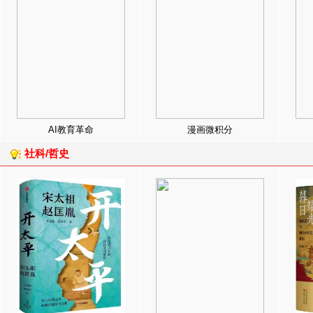
AI教育革命
漫画微积分
社科/哲史