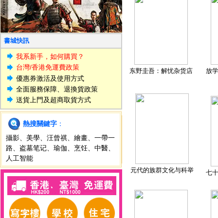
書城快訊
我系新手，如何購買？
台灣/香港免運費政策
东野圭吾：解忧杂货店
放
優惠券激活及使用方式
全面服務保障、退換貨政策
送貨上門及超商取貨方式
熱搜關鍵字
：
攝影
、
美學
、
汪曾祺
、
繪畫
、
一帶一
路
、
盗墓笔记
、
瑜伽
、
烹饪
、
中醫
、
人工智能
元代的族群文化与科举
七