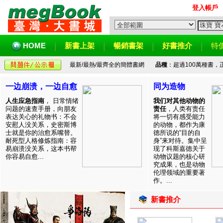
登入帳戶
HOME
新書上架
暢銷書架
好書推介
特
最新/最熱/最齊全的簡體書網
品種
：超過100萬種書
一边崩溃，一边自愈
同为造物
人生应急指南
， 日常情绪
我们对其他动物的
问题的速查手册，向朋友
责任
，人类有责任
表达关心的礼物书：不会
将一切有感受能力
安慰人没关系，史密斯博
的动物，都作为康
士就是你的治愈系嘴替。
德所说的“目的自
耐死型人格修炼指南：容
身”来对待。集中呈
易崩溃没关系，这本书帮
现了科斯嘉德关于
你容易自愈...
动物议题的核心研
究成果，也是动物
伦理领域的重要著
作。...
新書推介