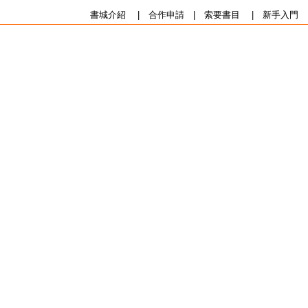
書城介紹
|
合作申請
|
索要書目
|
新手入門