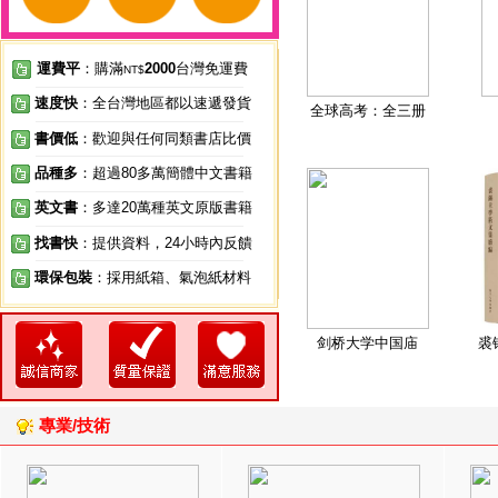
運費平
：購滿
2000
台灣免運費
NT$
速度快
：全台灣地區都以速遞發貨
全球高考：全三册
書價低
：歡迎與任何同類書店比價
品種多
：超過80多萬簡體中文書籍
英文書
：多達20萬種英文原版書籍
找書快
：提供資料，24小時內反饋
環保包裝
：採用紙箱、氣泡紙材料
剑桥大学中国庙
裘
專業/技術