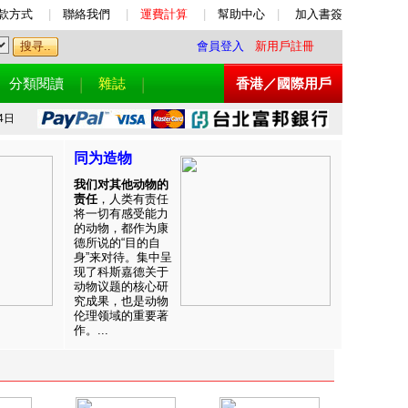
款方式
|
聯絡我們
|
運費計算
|
幫助中心
|
加入書簽
會員登入
新用戶註冊
分類閱讀
雜誌
香港／國際用戶
4日
同为造物
我们对其他动物的
责任
，人类有责任
将一切有感受能力
的动物，都作为康
德所说的“目的自
身”来对待。集中呈
现了科斯嘉德关于
动物议题的核心研
究成果，也是动物
伦理领域的重要著
作。...