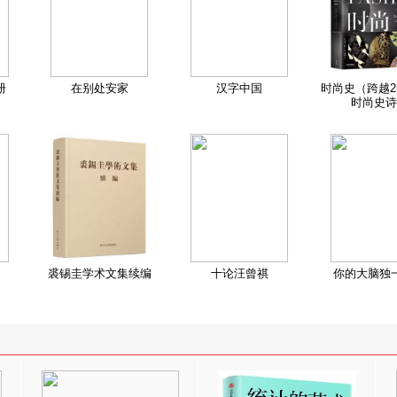
册
在别处安家
汉字中国
时尚史（跨越2
时尚史诗
裘锡圭学术文集续编
十论汪曾祺
你的大脑独