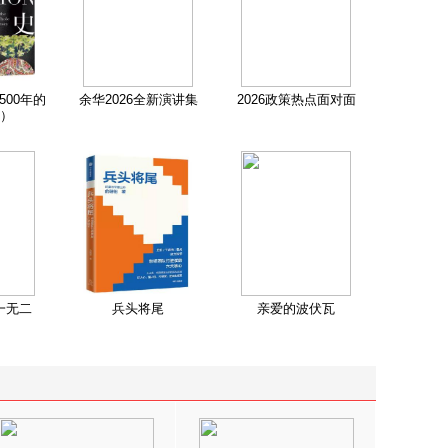
500年的
余华2026全新演讲集
2026政策热点面对面
）
一无二
兵头将尾
亲爱的波伏瓦