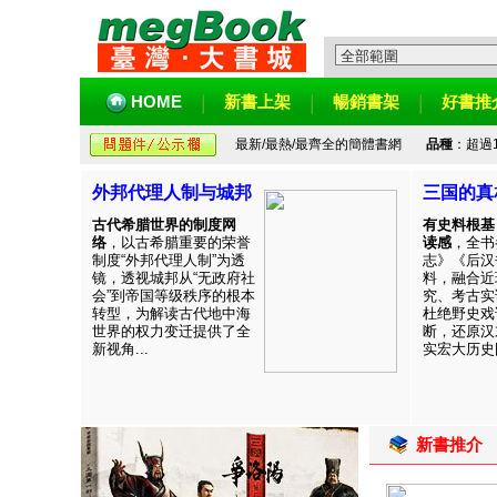
HOME
新書上架
暢銷書架
好書推
最新/最熱/最齊全的簡體書網
品種
：超過
外邦代理人制与城邦
三国的真
古代希腊世界的制度网
有史料根基
络
，以古希腊重要的荣誉
读感
，全书
制度“外邦代理人制”为透
志》《后汉
镜，透视城邦从“无政府社
料，融合近
会”到帝国等级秩序的根本
究、考古实
转型，为解读古代地中海
杜绝野史戏
世界的权力变迁提供了全
断，还原汉
新视角...
实宏大历史图
新書推介