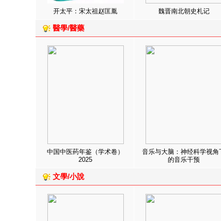
开太平：宋太祖赵匡胤
魏晋南北朝史札记
醫學/醫藥
中国中医药年鉴（学术卷）
音乐与大脑：神经科学视角
2025
的音乐干预
文學/小說