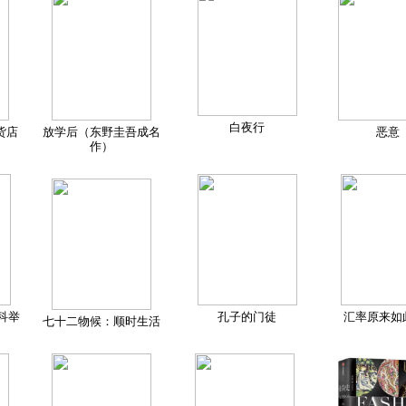
白夜行
货店
放学后（东野圭吾成名
恶意
作）
科举
孔子的门徒
汇率原来如
七十二物候：顺时生活