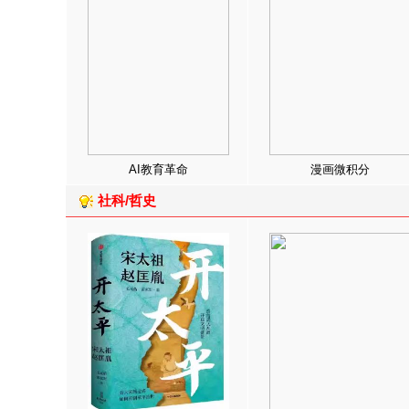
AI教育革命
漫画微积分
社科/哲史