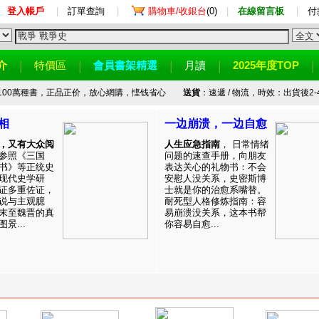
登入帳戶
|
訂單查詢
|
購物車/收銀台
(0)
|
在線留言板
|
付
介
特價區
會員書架精選
月讀
2025年度TOP
100萬種書，正品正价，放心網購，悭钱省心
送貨
：速遞 / 物流，時效：出貨後2-
相
一边崩溃，一边自愈
，又有大众阅
人生应急指南
， 日常情绪
参照《三国
问题的速查手册，向朋友
书》等正统史
表达关心的礼物书：不会
现代史学研
安慰人没关系，史密斯博
证多重佐证，
士就是你的治愈系嘴替。
说与主观臆
耐死型人格修炼指南：容
末至魏晋的真
易崩溃没关系，这本书帮
景...
你容易自愈...