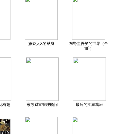
嫌疑人X的献身
东野圭吾笑的世界（全
4册）
此有趣
家族财富管理顾问
最后的江湖戏班