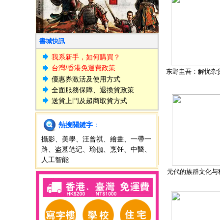
書城快訊
我系新手，如何購買？
台灣/香港免運費政策
东野圭吾：解忧杂
優惠券激活及使用方式
全面服務保障、退換貨政策
送貨上門及超商取貨方式
熱搜關鍵字
：
攝影
、
美學
、
汪曾祺
、
繪畫
、
一帶一
路
、
盗墓笔记
、
瑜伽
、
烹饪
、
中醫
、
人工智能
元代的族群文化与