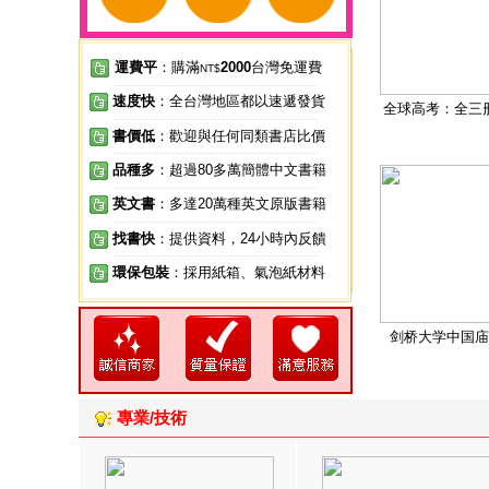
運費平
：購滿
2000
台灣免運費
NT$
速度快
：全台灣地區都以速遞發貨
全球高考：全三
書價低
：歡迎與任何同類書店比價
品種多
：超過80多萬簡體中文書籍
英文書
：多達20萬種英文原版書籍
找書快
：提供資料，24小時內反饋
環保包裝
：採用紙箱、氣泡紙材料
剑桥大学中国庙
專業/技術