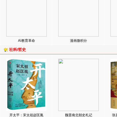
AI教育革命
漫画微积分
社科/哲史
开太平：宋太祖赵匡胤
魏晋南北朝史札记
张