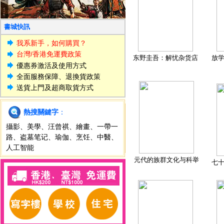
書城快訊
我系新手，如何購買？
台灣/香港免運費政策
东野圭吾：解忧杂货店
放
優惠券激活及使用方式
全面服務保障、退換貨政策
送貨上門及超商取貨方式
熱搜關鍵字
：
攝影
、
美學
、
汪曾祺
、
繪畫
、
一帶一
路
、
盗墓笔记
、
瑜伽
、
烹饪
、
中醫
、
人工智能
元代的族群文化与科举
七