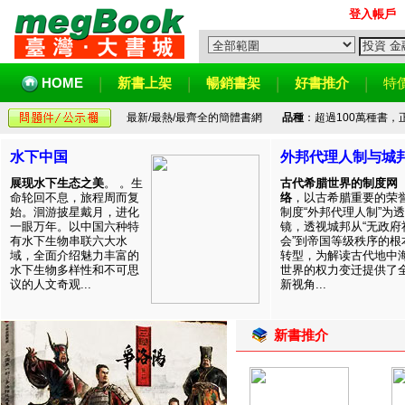
登入帳戶
HOME
新書上架
暢銷書架
好書推介
特
最新/最熱/最齊全的簡體書網
品種
：超過100萬種書
水下中国
外邦代理人制与城
展现水下生态之美
。 。生
古代希腊世界的制度网
命轮回不息，旅程周而复
络
，以古希腊重要的荣
始。洄游披星戴月，进化
制度“外邦代理人制”为透
一眼万年。以中国六种特
镜，透视城邦从“无政府
有水下生物串联六大水
会”到帝国等级秩序的根
域，全面介绍魅力丰富的
转型，为解读古代地中
水下生物多样性和不可思
世界的权力变迁提供了
议的人文奇观...
新视角...
新書推介