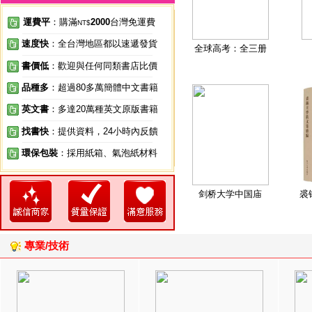
運費平
：購滿
2000
台灣免運費
NT$
速度快
：全台灣地區都以速遞發貨
全球高考：全三册
書價低
：歡迎與任何同類書店比價
品種多
：超過80多萬簡體中文書籍
英文書
：多達20萬種英文原版書籍
找書快
：提供資料，24小時內反饋
環保包裝
：採用紙箱、氣泡紙材料
剑桥大学中国庙
裘
專業/技術