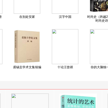
册
在别处安家
汉字中国
时尚史（跨越2
时尚史诗
裘锡圭学术文集续编
十论汪曾祺
你的大脑独