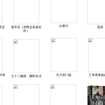
白夜行
货店
放学后（东野圭吾成名
恶意
作）
科举
孔子的门徒
汇率原来如
七十二物候：顺时生活