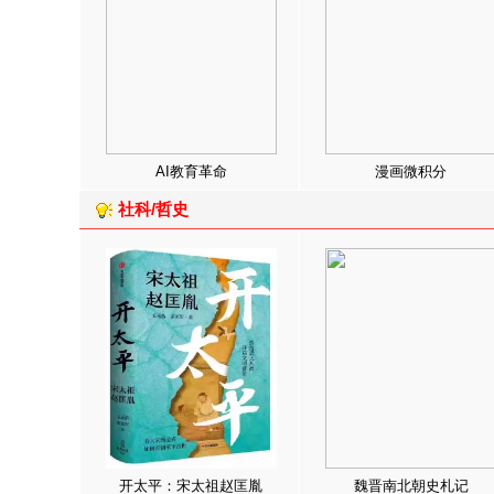
AI教育革命
漫画微积分
社科/哲史
开太平：宋太祖赵匡胤
魏晋南北朝史札记