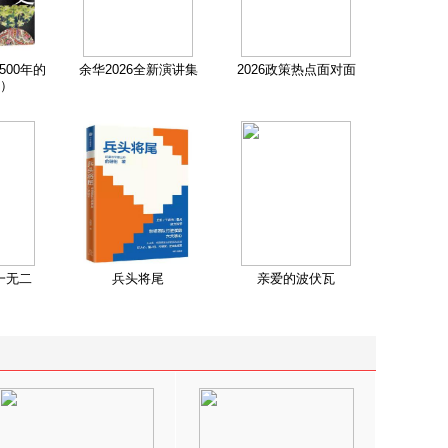
500年的
余华2026全新演讲集
2026政策热点面对面
）
一无二
兵头将尾
亲爱的波伏瓦