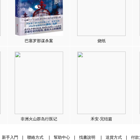
巴塞罗那谋杀案
烧纸
非洲火山群岛行医记
禾安·完结篇
|
新手入門
|
聯絡方式
|
幫助中心
|
找書說明
|
送貨方式
|
付款