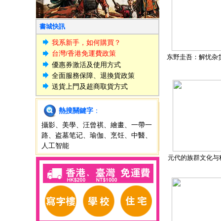
書城快訊
我系新手，如何購買？
台灣/香港免運費政策
东野圭吾：解忧杂
優惠券激活及使用方式
全面服務保障、退換貨政策
送貨上門及超商取貨方式
熱搜關鍵字
：
攝影
、
美學
、
汪曾祺
、
繪畫
、
一帶一
路
、
盗墓笔记
、
瑜伽
、
烹饪
、
中醫
、
人工智能
元代的族群文化与