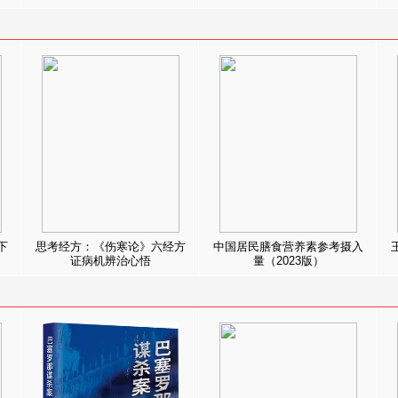
下
思考经方：《伤寒论》六经方
中国居民膳食营养素参考摄入
证病机辨治心悟
量（2023版）