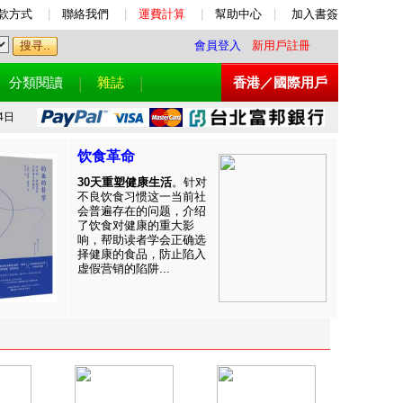
款方式
|
聯絡我們
|
運費計算
|
幫助中心
|
加入書簽
會員登入
新用戶註冊
分類閱讀
雜誌
香港／國際用戶
4日
饮食革命
30天重塑健康生活
。针对
不良饮食习惯这一当前社
会普遍存在的问题，介绍
了饮食对健康的重大影
响，帮助读者学会正确选
择健康的食品，防止陷入
虚假营销的陷阱...