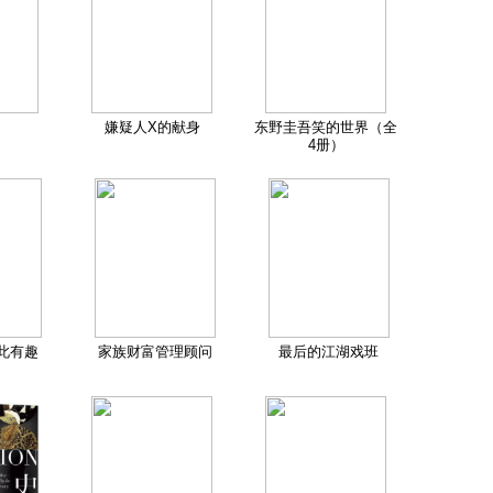
嫌疑人X的献身
东野圭吾笑的世界（全
4册）
此有趣
家族财富管理顾问
最后的江湖戏班