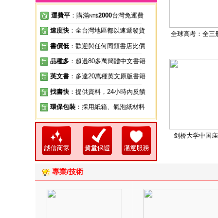
運費平
：購滿
2000
台灣免運費
NT$
速度快
：全台灣地區都以速遞發貨
全球高考：全三
書價低
：歡迎與任何同類書店比價
品種多
：超過80多萬簡體中文書籍
英文書
：多達20萬種英文原版書籍
找書快
：提供資料，24小時內反饋
環保包裝
：採用紙箱、氣泡紙材料
剑桥大学中国庙
專業/技術