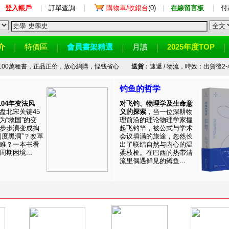
登入帳戶
|
訂單查詢
|
購物車/收銀台
(0)
|
在線留言板
|
付
介
特價區
會員書架精選
月讀
2025年度TOP
100萬種書，正品正价，放心網購，悭钱省心
送貨
：速遞 / 物流，時效：出貨後2-
钓鱼的哲学
1104年变法风
对飞钓、物理学及生命意
盘北宋关键45
义的探索
，当一位深耕物
为“救国”的变
理前沿的理论物理学家握
步步演变成掏
起飞钓竿，被公式与学术
制度黑洞”？改革
会议填满的旅途，忽然长
难？一本书看
出了联结自然与内心的温
期困境...
柔枝桠。在巴西的热带清
流里偶遇鲜见的鳟鱼...