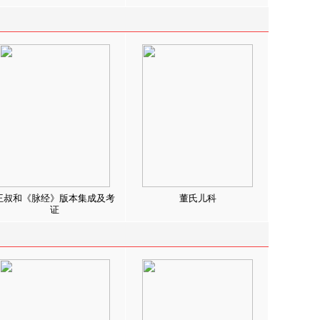
王叔和《脉经》版本集成及考
董氏儿科
证