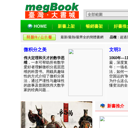
HOME
新書上架
暢銷書架
好書推
最新/最熱/最齊全的簡體書網
品種
：超過
微积分之美
文明3
伟大定理和天才的数学思
1060年—
维
，一本可帮助所有数学
云
，深度复
爱好者理解微积分底层思
年：一场名
维的科普书。用颇具趣味
法，如何一
性的方式介绍了微积分算
空国运的“
法，通过严谨性与趣味性
为什么这么
的故事及曾困扰伟大数学
懂变法的全周
家的经典问题...
新書推介