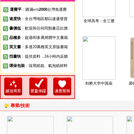
運費平
：購滿
2000
台灣免運費
NT$
速度快
：全台灣地區都以速遞發貨
全球高考：全三册
書價低
：歡迎與任何同類書店比價
品種多
：超過80多萬簡體中文書籍
英文書
：多達20萬種英文原版書籍
找書快
：提供資料，24小時內反饋
環保包裝
：採用紙箱、氣泡紙材料
剑桥大学中国庙
裘
專業/技術