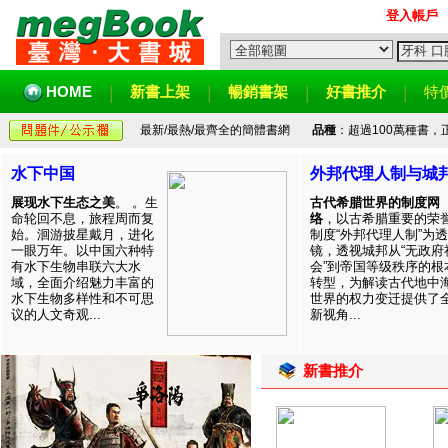
登入帳戶
HOME
新書上架
暢銷書架
好書推介
特
最新/最熱/最齊全的簡體書網
品種
：超過100萬種書
水下中国
外邦代理人制与城
展现水下生态之美
。 。生
古代希腊世界的制度网
命轮回不息，旅程周而复
络
，以古希腊重要的荣
始。洄游披星戴月，进化
制度“外邦代理人制”为透
一眼万年。以中国六种特
镜，透视城邦从“无政府
有水下生物串联六大水
会”到帝国等级秩序的根
域，全面介绍魅力丰富的
转型，为解读古代地中
水下生物多样性和不可思
世界的权力变迁提供了
议的人文奇观...
新视角...
新書推介