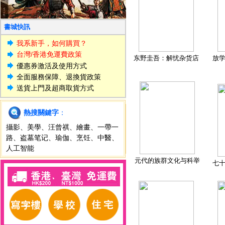
書城快訊
我系新手，如何購買？
台灣/香港免運費政策
东野圭吾：解忧杂货店
放
優惠券激活及使用方式
全面服務保障、退換貨政策
送貨上門及超商取貨方式
熱搜關鍵字
：
攝影
、
美學
、
汪曾祺
、
繪畫
、
一帶一
路
、
盗墓笔记
、
瑜伽
、
烹饪
、
中醫
、
人工智能
元代的族群文化与科举
七