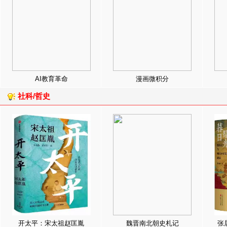
AI教育革命
漫画微积分
社科/哲史
开太平：宋太祖赵匡胤
魏晋南北朝史札记
张