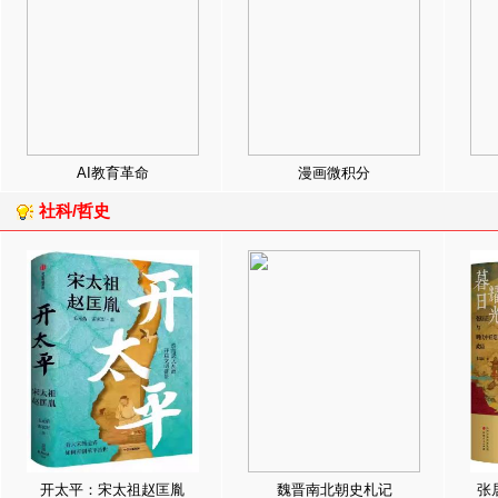
AI教育革命
漫画微积分
社科/哲史
开太平：宋太祖赵匡胤
魏晋南北朝史札记
张