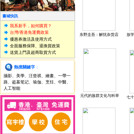
書城快訊
我系新手，如何購買？
台灣/香港免運費政策
东野圭吾：解忧杂货店
放
優惠券激活及使用方式
全面服務保障、退換貨政策
送貨上門及超商取貨方式
熱搜關鍵字
：
攝影
、
美學
、
汪曾祺
、
繪畫
、
一帶一
路
、
盗墓笔记
、
瑜伽
、
烹饪
、
中醫
、
人工智能
元代的族群文化与科举
七