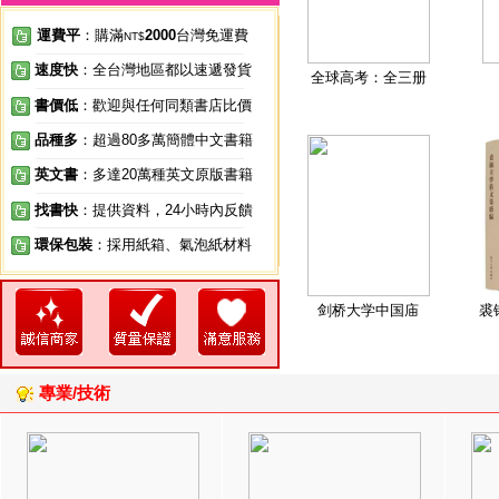
運費平
：購滿
2000
台灣免運費
NT$
速度快
：全台灣地區都以速遞發貨
全球高考：全三册
書價低
：歡迎與任何同類書店比價
品種多
：超過80多萬簡體中文書籍
英文書
：多達20萬種英文原版書籍
找書快
：提供資料，24小時內反饋
環保包裝
：採用紙箱、氣泡紙材料
剑桥大学中国庙
裘
專業/技術