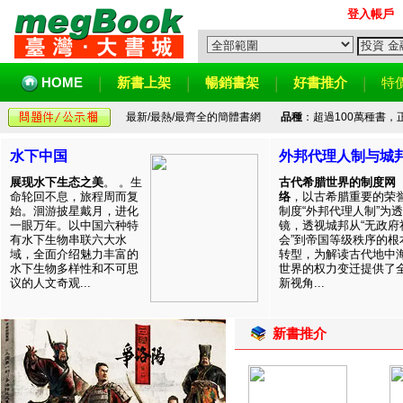
登入帳戶
HOME
新書上架
暢銷書架
好書推介
特
最新/最熱/最齊全的簡體書網
品種
：超過100萬種書
水下中国
外邦代理人制与城
展现水下生态之美
。 。生
古代希腊世界的制度网
命轮回不息，旅程周而复
络
，以古希腊重要的荣
始。洄游披星戴月，进化
制度“外邦代理人制”为透
一眼万年。以中国六种特
镜，透视城邦从“无政府
有水下生物串联六大水
会”到帝国等级秩序的根
域，全面介绍魅力丰富的
转型，为解读古代地中
水下生物多样性和不可思
世界的权力变迁提供了
议的人文奇观...
新视角...
新書推介