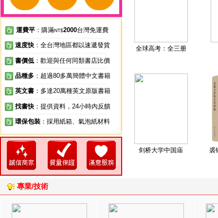
運費平
：購滿
2000
台灣免運費
NT$
速度快
：全台灣地區都以速遞發貨
全球高考：全三册
書價低
：歡迎與任何同類書店比價
品種多
：超過80多萬簡體中文書籍
英文書
：多達20萬種英文原版書籍
找書快
：提供資料，24小時內反饋
環保包裝
：採用紙箱、氣泡紙材料
剑桥大学中国庙
裘
專業/技術