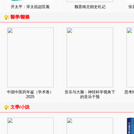
开太平：宋太祖赵匡胤
魏晋南北朝史札记
张
醫學/醫藥
中国中医药年鉴（学术卷）
音乐与大脑：神经科学视角下
思考
2025
的音乐干预
文學/小說