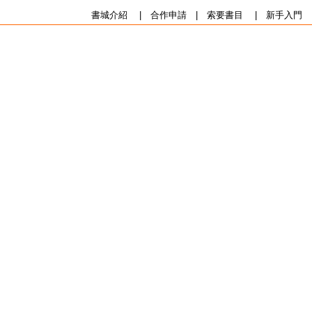
書城介紹
|
合作申請
|
索要書目
|
新手入門