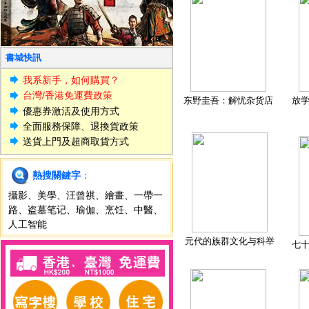
書城快訊
我系新手，如何購買？
台灣/香港免運費政策
东野圭吾：解忧杂货店
放
優惠券激活及使用方式
全面服務保障、退換貨政策
送貨上門及超商取貨方式
熱搜關鍵字
：
攝影
、
美學
、
汪曾祺
、
繪畫
、
一帶一
路
、
盗墓笔记
、
瑜伽
、
烹饪
、
中醫
、
人工智能
元代的族群文化与科举
七