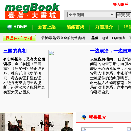
登入帳戶
HOME
新書上架
暢銷書架
好書推介
特
最新/最熱/最齊全的簡體書網
品種
：超過100萬種書
三国的真相
一边崩溃，一边自
有史料根基，又有大众阅
人生应急指南
， 日常情
读感
，全书参照《三国
问题的速查手册，向朋
志》《后汉书》等正统史
表达关心的礼物书：不
料，融合近现代史学研
安慰人没关系，史密斯
究、考古实证多重佐证，
士就是你的治愈系嘴替
杜绝野史戏说与主观臆
耐死型人格修炼指南：
断，还原汉末至魏晋的真
易崩溃没关系，这本书
实宏大历史图景...
你容易自愈...
新書推介