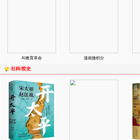
AI教育革命
漫画微积分
社科/哲史