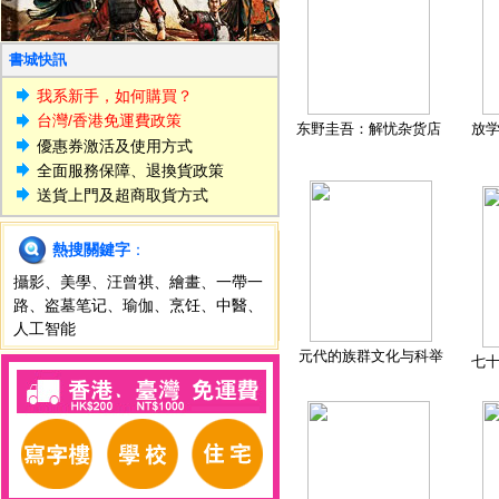
書城快訊
我系新手，如何購買？
台灣/香港免運費政策
东野圭吾：解忧杂货店
放
優惠券激活及使用方式
全面服務保障、退換貨政策
送貨上門及超商取貨方式
熱搜關鍵字
：
攝影
、
美學
、
汪曾祺
、
繪畫
、
一帶一
路
、
盗墓笔记
、
瑜伽
、
烹饪
、
中醫
、
人工智能
元代的族群文化与科举
七