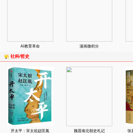
AI教育革命
漫画微积分
社科/哲史
开太平：宋太祖赵匡胤
魏晋南北朝史札记
张