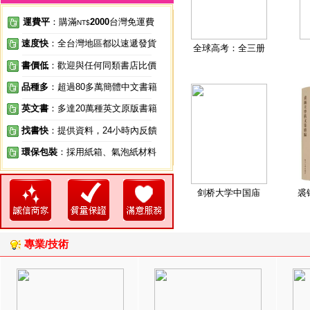
運費平
：購滿
2000
台灣免運費
NT$
速度快
：全台灣地區都以速遞發貨
全球高考：全三册
書價低
：歡迎與任何同類書店比價
品種多
：超過80多萬簡體中文書籍
英文書
：多達20萬種英文原版書籍
找書快
：提供資料，24小時內反饋
環保包裝
：採用紙箱、氣泡紙材料
剑桥大学中国庙
裘
專業/技術