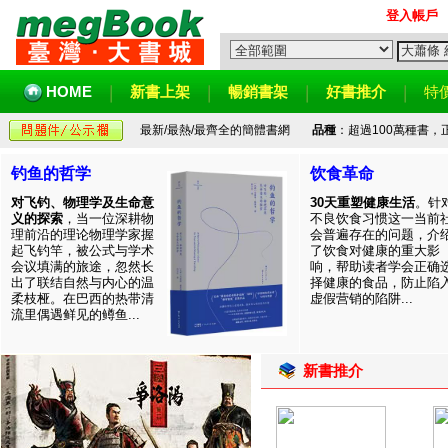
登入帳戶
HOME
新書上架
暢銷書架
好書推介
特
最新/最熱/最齊全的簡體書網
品種
：超過100萬種書
钓鱼的哲学
饮食革命
对飞钓、物理学及生命意
30天重塑健康生活
。针
义的探索
，当一位深耕物
不良饮食习惯这一当前
理前沿的理论物理学家握
会普遍存在的问题，介
起飞钓竿，被公式与学术
了饮食对健康的重大影
会议填满的旅途，忽然长
响，帮助读者学会正确
出了联结自然与内心的温
择健康的食品，防止陷
柔枝桠。在巴西的热带清
虚假营销的陷阱...
流里偶遇鲜见的鳟鱼...
新書推介