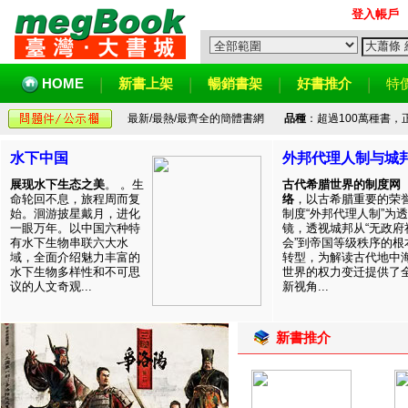
登入帳戶
HOME
新書上架
暢銷書架
好書推介
特
最新/最熱/最齊全的簡體書網
品種
：超過100萬種書
水下中国
外邦代理人制与城
展现水下生态之美
。 。生
古代希腊世界的制度网
命轮回不息，旅程周而复
络
，以古希腊重要的荣
始。洄游披星戴月，进化
制度“外邦代理人制”为透
一眼万年。以中国六种特
镜，透视城邦从“无政府
有水下生物串联六大水
会”到帝国等级秩序的根
域，全面介绍魅力丰富的
转型，为解读古代地中
水下生物多样性和不可思
世界的权力变迁提供了
议的人文奇观...
新视角...
新書推介