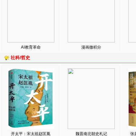
AI教育革命
漫画微积分
社科/哲史
开太平：宋太祖赵匡胤
魏晋南北朝史札记
张