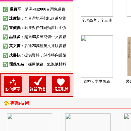
運費平
：購滿
2000
台灣免運費
NT$
速度快
：全台灣地區都以速遞發貨
全球高考：全三册
書價低
：歡迎與任何同類書店比價
品種多
：超過80多萬簡體中文書籍
英文書
：多達20萬種英文原版書籍
找書快
：提供資料，24小時內反饋
環保包裝
：採用紙箱、氣泡紙材料
剑桥大学中国庙
裘
專業/技術