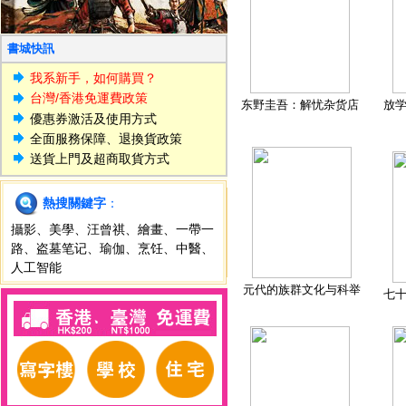
書城快訊
我系新手，如何購買？
台灣/香港免運費政策
东野圭吾：解忧杂货店
放
優惠券激活及使用方式
全面服務保障、退換貨政策
送貨上門及超商取貨方式
熱搜關鍵字
：
攝影
、
美學
、
汪曾祺
、
繪畫
、
一帶一
路
、
盗墓笔记
、
瑜伽
、
烹饪
、
中醫
、
人工智能
元代的族群文化与科举
七