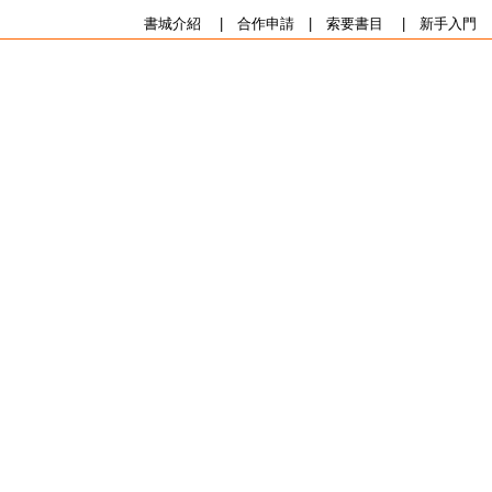
書城介紹
|
合作申請
|
索要書目
|
新手入門