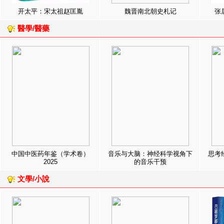
开太平：宋太祖赵匡胤
魏晋南北朝史札记
张
醫學/醫藥
中国中医药年鉴（学术卷）
音乐与大脑：神经科学视角下
思考
2025
的音乐干预
文學/小說