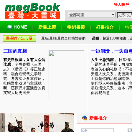
登入帳戶
HOME
新書上架
暢銷書架
好書推介
特
最新/最熱/最齊全的簡體書網
品種
：超過100萬種書
三国的真相
一边崩溃，一边自
有史料根基，又有大众阅
人生应急指南
， 日常情
读感
，全书参照《三国
问题的速查手册，向朋
志》《后汉书》等正统史
表达关心的礼物书：不
料，融合近现代史学研
安慰人没关系，史密斯
究、考古实证多重佐证，
士就是你的治愈系嘴替
杜绝野史戏说与主观臆
耐死型人格修炼指南：
断，还原汉末至魏晋的真
易崩溃没关系，这本书
实宏大历史图景...
你容易自愈...
新書推介