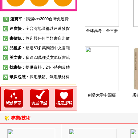
運費平
：購滿
2000
台灣免運費
NT$
速度快
：全台灣地區都以速遞發貨
全球高考：全三册
書價低
：歡迎與任何同類書店比價
品種多
：超過80多萬簡體中文書籍
英文書
：多達20萬種英文原版書籍
找書快
：提供資料，24小時內反饋
環保包裝
：採用紙箱、氣泡紙材料
剑桥大学中国庙
裘
專業/技術