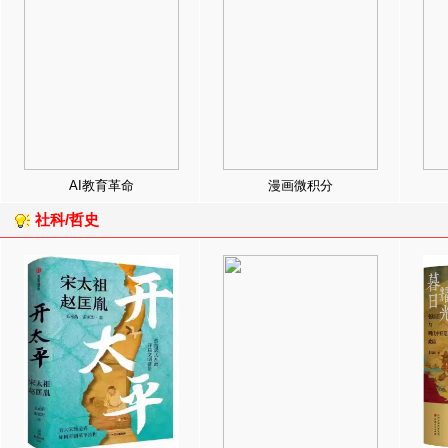
AI教育革命
漫画微积分
社科/哲史