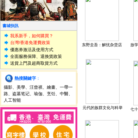
書城快訊
我系新手，如何購買？
台灣/香港免運費政策
东野圭吾：解忧杂货店
放
優惠券激活及使用方式
全面服務保障、退換貨政策
送貨上門及超商取貨方式
熱搜關鍵字
：
攝影
、
美學
、
汪曾祺
、
繪畫
、
一帶一
路
、
盗墓笔记
、
瑜伽
、
烹饪
、
中醫
、
人工智能
元代的族群文化与科举
七