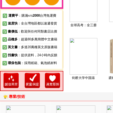
運費平
：購滿
2000
台灣免運費
NT$
速度快
：全台灣地區都以速遞發貨
全球高考：全三册
書價低
：歡迎與任何同類書店比價
品種多
：超過80多萬簡體中文書籍
英文書
：多達20萬種英文原版書籍
找書快
：提供資料，24小時內反饋
環保包裝
：採用紙箱、氣泡紙材料
剑桥大学中国庙
裘
專業/技術