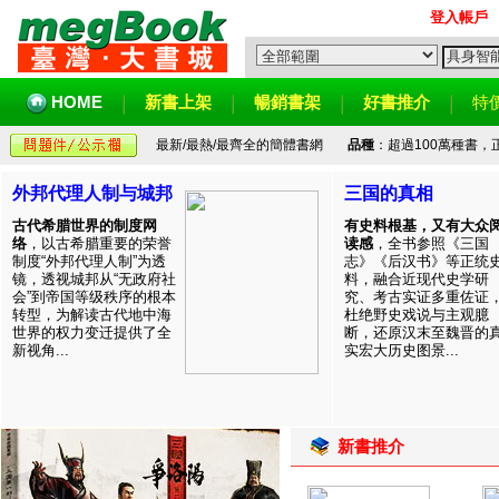
登入帳戶
HOME
新書上架
暢銷書架
好書推介
特
最新/最熱/最齊全的簡體書網
品種
：超過100萬種書
外邦代理人制与城邦
三国的真相
古代希腊世界的制度网
有史料根基，又有大众
络
，以古希腊重要的荣誉
读感
，全书参照《三国
制度“外邦代理人制”为透
志》《后汉书》等正统
镜，透视城邦从“无政府社
料，融合近现代史学研
会”到帝国等级秩序的根本
究、考古实证多重佐证
转型，为解读古代地中海
杜绝野史戏说与主观臆
世界的权力变迁提供了全
断，还原汉末至魏晋的
新视角...
实宏大历史图景...
新書推介