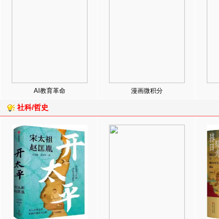
AI教育革命
漫画微积分
社科/哲史