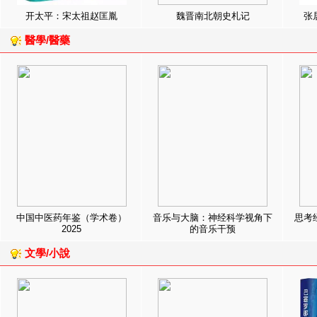
开太平：宋太祖赵匡胤
魏晋南北朝史札记
张
醫學/醫藥
中国中医药年鉴（学术卷）
音乐与大脑：神经科学视角下
思考
2025
的音乐干预
文學/小說