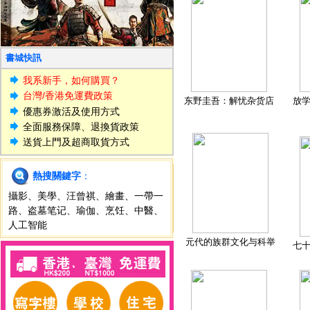
書城快訊
我系新手，如何購買？
台灣/香港免運費政策
东野圭吾：解忧杂货店
放
優惠券激活及使用方式
全面服務保障、退換貨政策
送貨上門及超商取貨方式
熱搜關鍵字
：
攝影
、
美學
、
汪曾祺
、
繪畫
、
一帶一
路
、
盗墓笔记
、
瑜伽
、
烹饪
、
中醫
、
人工智能
元代的族群文化与科举
七