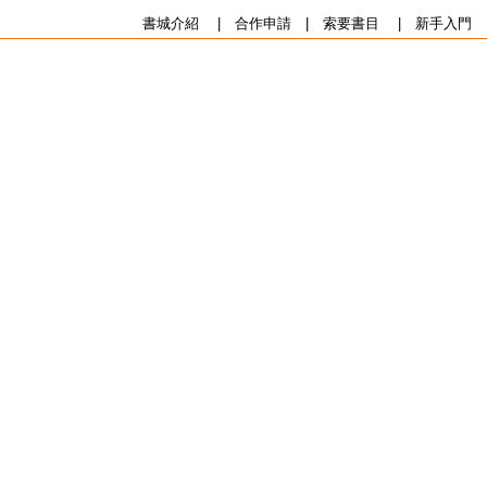
書城介紹
|
合作申請
|
索要書目
|
新手入門