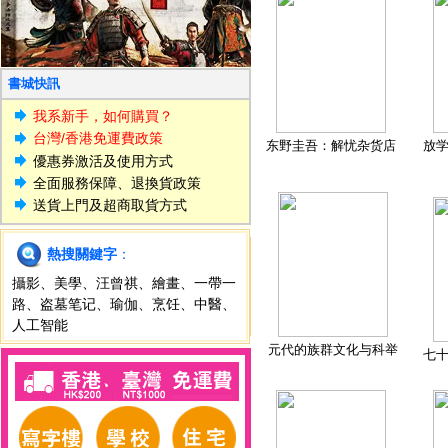
書城快訊
我系新手，如何購買？
台灣/香港免運費政策
东野圭吾：解忧杂货店
放
優惠券激活及使用方式
全面服務保障、退換貨政策
送貨上門及超商取貨方式
熱搜關鍵字
：
攝影
、
美學
、
汪曾祺
、
繪畫
、
一帶一
路
、
盗墓笔记
、
瑜伽
、
烹饪
、
中醫
、
人工智能
元代的族群文化与科举
七