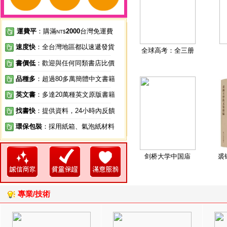
運費平
：購滿
2000
台灣免運費
NT$
速度快
：全台灣地區都以速遞發貨
全球高考：全三册
書價低
：歡迎與任何同類書店比價
品種多
：超過80多萬簡體中文書籍
英文書
：多達20萬種英文原版書籍
找書快
：提供資料，24小時內反饋
環保包裝
：採用紙箱、氣泡紙材料
剑桥大学中国庙
裘
專業/技術