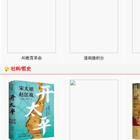
AI教育革命
漫画微积分
社科/哲史