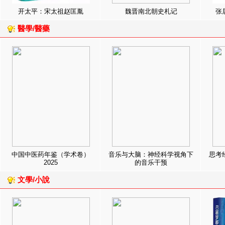
开太平：宋太祖赵匡胤
魏晋南北朝史札记
张
醫學/醫藥
中国中医药年鉴（学术卷）
音乐与大脑：神经科学视角下
思考
2025
的音乐干预
文學/小說