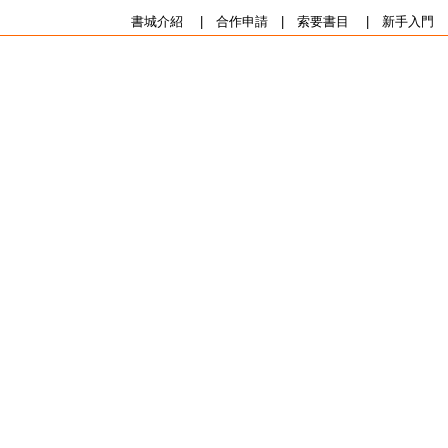
書城介紹
|
合作申請
|
索要書目
|
新手入門