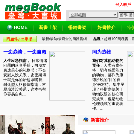
登入帳戶
HOME
新書上架
暢銷書架
好書推介
特
最新/最熱/最齊全的簡體書網
品種
：超過100萬種書
一边崩溃，一边自愈
同为造物
人生应急指南
， 日常情绪
我们对其他动物的
问题的速查手册，向朋友
责任
，人类有责任
表达关心的礼物书：不会
将一切有感受能力
安慰人没关系，史密斯博
的动物，都作为康
士就是你的治愈系嘴替。
德所说的“目的自
耐死型人格修炼指南：容
身”来对待。集中呈
易崩溃没关系，这本书帮
现了科斯嘉德关于
你容易自愈...
动物议题的核心研
究成果，也是动物
伦理领域的重要著
作。...
新書推介