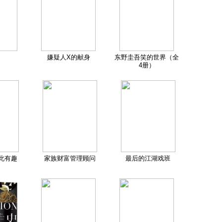
嫌疑人X的献身
东野圭吾笑的世界（全
4册）
此有趣
家族财富管理顾问
最后的江湖戏班