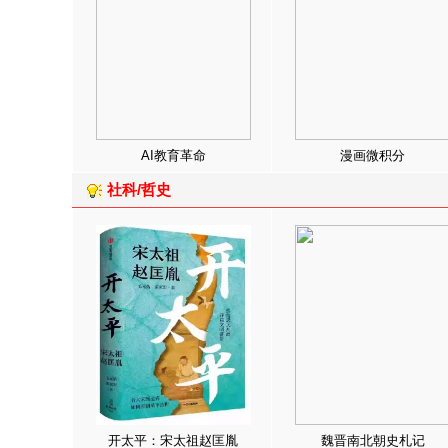
AI教育革命
漫画微积分
社科/哲史
开太平：宋太祖赵匡胤
魏晋南北朝史札记