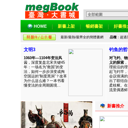
HOME
新書上架
暢銷書架
好書推
最新/最熱/最齊全的簡體書網
品種
：超過
文明3
钓鱼的哲
1060年—1104年变法风
对飞钓、物
云
，深度复盘北宋关键45
义的探索
，
年：一场名为“救国”的变
理前沿的理
法，如何一步步演变成掏
起飞钓竿，
空国运的“制度黑洞”？改革
会议填满的
为什么这么难？一本书看
出了联结自
懂变法的全周期困境...
柔枝桠。在
流里偶遇鲜见
新書推介