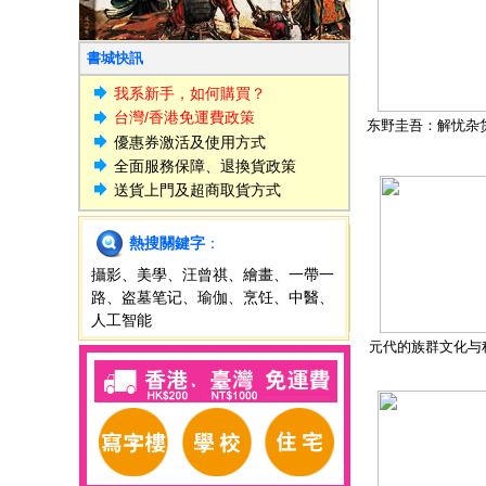
書城快訊
我系新手，如何購買？
台灣/香港免運費政策
东野圭吾：解忧杂
優惠券激活及使用方式
全面服務保障、退換貨政策
送貨上門及超商取貨方式
熱搜關鍵字
：
攝影
、
美學
、
汪曾祺
、
繪畫
、
一帶一
路
、
盗墓笔记
、
瑜伽
、
烹饪
、
中醫
、
人工智能
元代的族群文化与