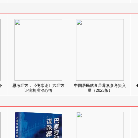
下
思考经方：《伤寒论》六经方
中国居民膳食营养素参考摄入
证病机辨治心悟
量（2023版）