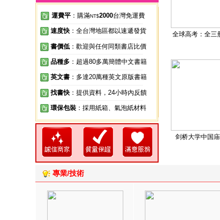
運費平
：購滿
2000
台灣免運費
NT$
速度快
：全台灣地區都以速遞發貨
全球高考：全三
書價低
：歡迎與任何同類書店比價
品種多
：超過80多萬簡體中文書籍
英文書
：多達20萬種英文原版書籍
找書快
：提供資料，24小時內反饋
環保包裝
：採用紙箱、氣泡紙材料
剑桥大学中国庙
專業/技術