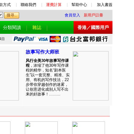
款方式
|
聯絡我們
|
運費計算
|
幫助中心
|
加入書簽
會員登入
新用戶註冊
分類閱讀
雜誌
香港／國際用戶
4日
故事写作大师班
风行全美30年故事写作课
程
，浓缩了他30年写作课
程的精华，知名“剧本医
生”以一套完整、精准、实
用、有机的写作技法，22
步带你穿越创作的迷雾，
让创意进化成别人写不出
来的好故事！……...