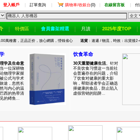
登入帳戶
|
訂單查詢
|
購物車/收銀台
(0)
|
在線留言板
|
付
介
特價區
會員書架精選
月讀
2025年度TOP
100萬種書，正品正价，放心網購，悭钱省心
送貨
：速遞 / 物流，時效：出貨後2-
学
饮食革命
理学及生命意
30天重塑健康生活
。针对
当一位深耕物
不良饮食习惯这一当前社
论物理学家握
会普遍存在的问题，介绍
被公式与学术
了饮食对健康的重大影
旅途，忽然长
响，帮助读者学会正确选
然与内心的温
择健康的食品，防止陷入
巴西的热带清
虚假营销的陷阱...
的鳟鱼...