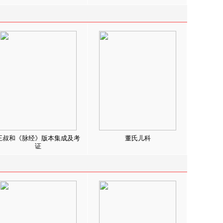
王叔和《脉经》版本集成及考
董氏儿科
证