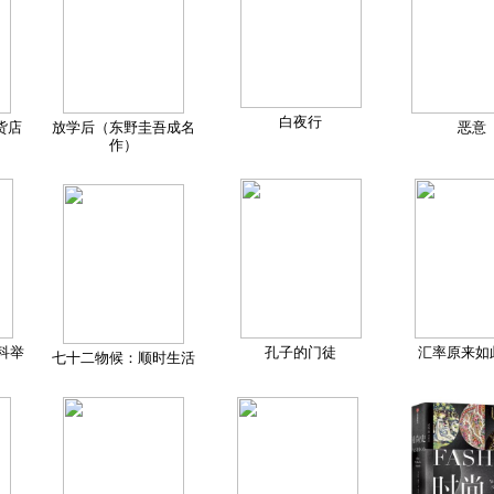
白夜行
货店
放学后（东野圭吾成名
恶意
作）
科举
孔子的门徒
汇率原来如
七十二物候：顺时生活