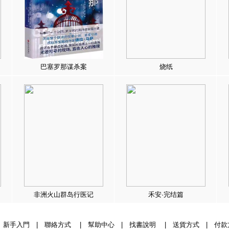
巴塞罗那谋杀案
烧纸
非洲火山群岛行医记
禾安·完结篇
|
新手入門
|
聯絡方式
|
幫助中心
|
找書說明
|
送貨方式
|
付款