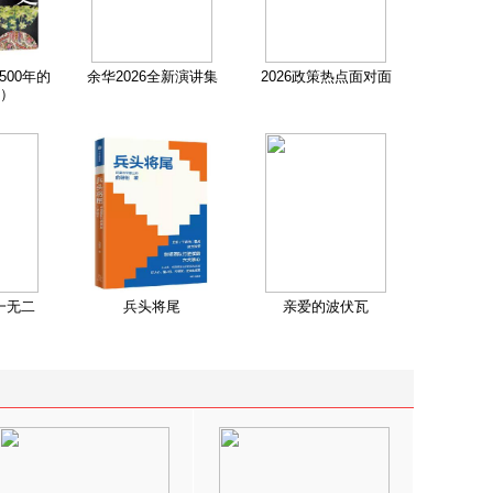
500年的
余华2026全新演讲集
2026政策热点面对面
）
一无二
兵头将尾
亲爱的波伏瓦