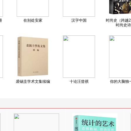
册
在别处安家
汉字中国
时尚史（跨越2
时尚史诗
裘锡圭学术文集续编
十论汪曾祺
你的大脑独