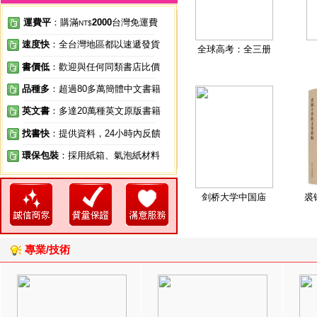
運費平
：購滿
2000
台灣免運費
NT$
速度快
：全台灣地區都以速遞發貨
全球高考：全三册
書價低
：歡迎與任何同類書店比價
品種多
：超過80多萬簡體中文書籍
英文書
：多達20萬種英文原版書籍
找書快
：提供資料，24小時內反饋
環保包裝
：採用紙箱、氣泡紙材料
剑桥大学中国庙
裘
專業/技術