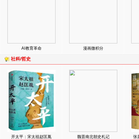
AI教育革命
漫画微积分
社科/哲史
开太平：宋太祖赵匡胤
魏晋南北朝史札记
张