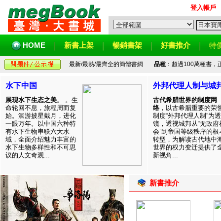
登入帳戶
HOME
新書上架
暢銷書架
好書推介
特
最新/最熱/最齊全的簡體書網
品種
：超過100萬種書
水下中国
外邦代理人制与城
展现水下生态之美
。 。生
古代希腊世界的制度网
命轮回不息，旅程周而复
络
，以古希腊重要的荣
始。洄游披星戴月，进化
制度“外邦代理人制”为透
一眼万年。以中国六种特
镜，透视城邦从“无政府
有水下生物串联六大水
会”到帝国等级秩序的根
域，全面介绍魅力丰富的
转型，为解读古代地中
水下生物多样性和不可思
世界的权力变迁提供了
议的人文奇观...
新视角...
新書推介