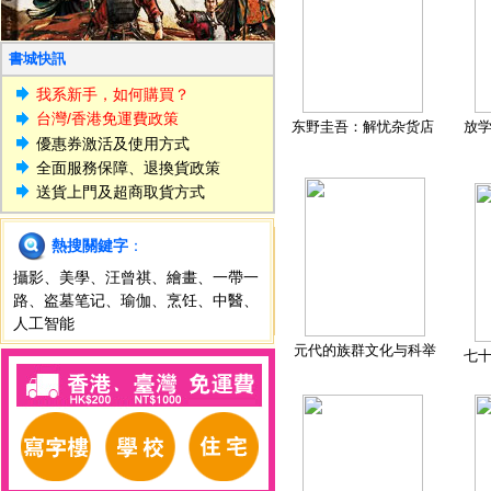
書城快訊
我系新手，如何購買？
台灣/香港免運費政策
东野圭吾：解忧杂货店
放
優惠券激活及使用方式
全面服務保障、退換貨政策
送貨上門及超商取貨方式
熱搜關鍵字
：
攝影
、
美學
、
汪曾祺
、
繪畫
、
一帶一
路
、
盗墓笔记
、
瑜伽
、
烹饪
、
中醫
、
人工智能
元代的族群文化与科举
七