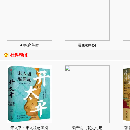
AI教育革命
漫画微积分
社科/哲史
开太平：宋太祖赵匡胤
魏晋南北朝史札记
张