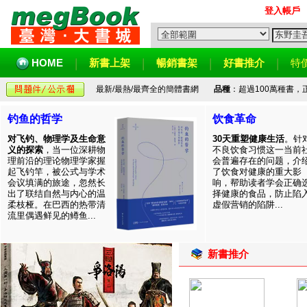
登入帳戶
HOME
新書上架
暢銷書架
好書推介
特
最新/最熱/最齊全的簡體書網
品種
：超過100萬種書
钓鱼的哲学
饮食革命
对飞钓、物理学及生命意
30天重塑健康生活
。针
义的探索
，当一位深耕物
不良饮食习惯这一当前
理前沿的理论物理学家握
会普遍存在的问题，介
起飞钓竿，被公式与学术
了饮食对健康的重大影
会议填满的旅途，忽然长
响，帮助读者学会正确
出了联结自然与内心的温
择健康的食品，防止陷
柔枝桠。在巴西的热带清
虚假营销的陷阱...
流里偶遇鲜见的鳟鱼...
新書推介