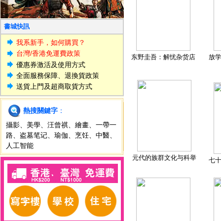
書城快訊
我系新手，如何購買？
台灣/香港免運費政策
东野圭吾：解忧杂货店
放
優惠券激活及使用方式
全面服務保障、退換貨政策
送貨上門及超商取貨方式
熱搜關鍵字
：
攝影
、
美學
、
汪曾祺
、
繪畫
、
一帶一
路
、
盗墓笔记
、
瑜伽
、
烹饪
、
中醫
、
人工智能
元代的族群文化与科举
七