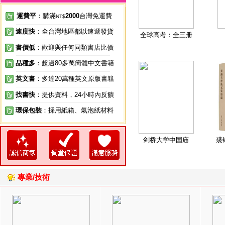
運費平
：購滿
2000
台灣免運費
NT$
速度快
：全台灣地區都以速遞發貨
全球高考：全三册
書價低
：歡迎與任何同類書店比價
品種多
：超過80多萬簡體中文書籍
英文書
：多達20萬種英文原版書籍
找書快
：提供資料，24小時內反饋
環保包裝
：採用紙箱、氣泡紙材料
剑桥大学中国庙
裘
專業/技術