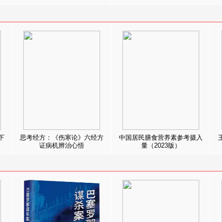
下
思考经方：《伤寒论》六经方
中国居民膳食营养素参考摄入
证病机辨治心悟
量（2023版）