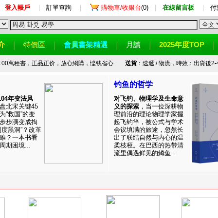
登入帳戶
|
訂單查詢
|
購物車/收銀台
(0)
|
在線留言板
|
付
介
特價區
會員書架精選
月讀
2025年度TOP
100萬種書，正品正价，放心網購，悭钱省心
送貨
：速遞 / 物流，時效：出貨後2-
钓鱼的哲学
1104年变法风
对飞钓、物理学及生命意
盘北宋关键45
义的探索
，当一位深耕物
为“救国”的变
理前沿的理论物理学家握
步步演变成掏
起飞钓竿，被公式与学术
制度黑洞”？改革
会议填满的旅途，忽然长
难？一本书看
出了联结自然与内心的温
期困境...
柔枝桠。在巴西的热带清
流里偶遇鲜见的鳟鱼...