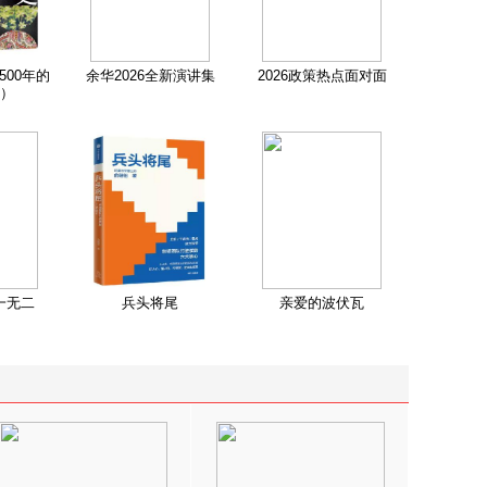
500年的
余华2026全新演讲集
2026政策热点面对面
）
一无二
兵头将尾
亲爱的波伏瓦