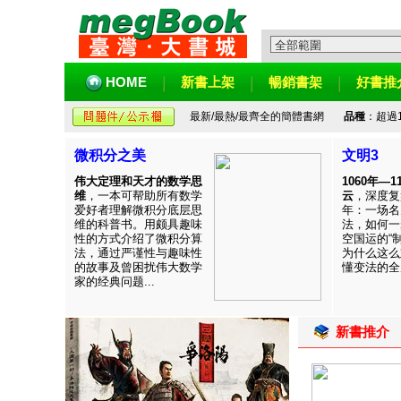
HOME
新書上架
暢銷書架
好書推
最新/最熱/最齊全的簡體書網
品種
：超過
微积分之美
文明3
伟大定理和天才的数学思
1060年—
维
，一本可帮助所有数学
云
，深度复
爱好者理解微积分底层思
年：一场名
维的科普书。用颇具趣味
法，如何一
性的方式介绍了微积分算
空国运的“
法，通过严谨性与趣味性
为什么这么
的故事及曾困扰伟大数学
懂变法的全周
家的经典问题...
新書推介