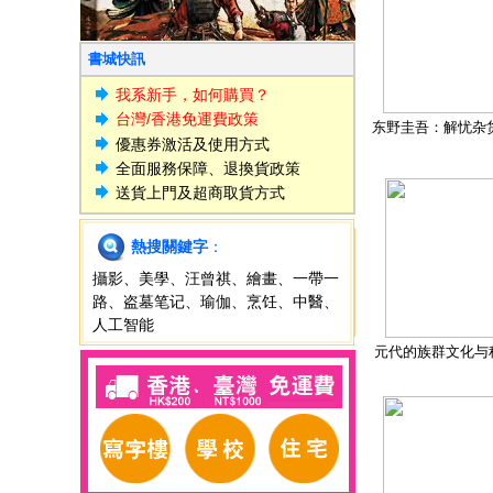
書城快訊
我系新手，如何購買？
台灣/香港免運費政策
东野圭吾：解忧杂
優惠券激活及使用方式
全面服務保障、退換貨政策
送貨上門及超商取貨方式
熱搜關鍵字
：
攝影
、
美學
、
汪曾祺
、
繪畫
、
一帶一
路
、
盗墓笔记
、
瑜伽
、
烹饪
、
中醫
、
人工智能
元代的族群文化与