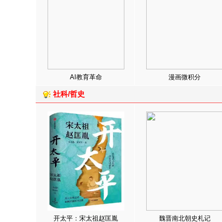
AI教育革命
漫画微积分
社科/哲史
开太平：宋太祖赵匡胤
魏晋南北朝史札记