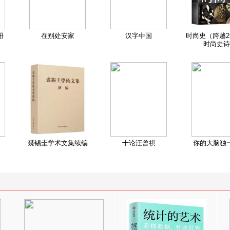
册
在别处安家
汉字中国
时尚史（跨越2
时尚史诗
裘锡圭学术文集续编
十论汪曾祺
你的大脑独