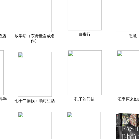
白夜行
货店
放学后（东野圭吾成名
恶意
作）
科举
孔子的门徒
汇率原来如
七十二物候：顺时生活