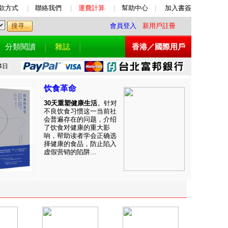
款方式
|
聯絡我們
|
運費計算
|
幫助中心
|
加入書簽
會員登入
新用戶註冊
分類閱讀
雜誌
香港／國際用戶
4日
饮食革命
30天重塑健康生活
。针对
不良饮食习惯这一当前社
会普遍存在的问题，介绍
了饮食对健康的重大影
响，帮助读者学会正确选
择健康的食品，防止陷入
虚假营销的陷阱...