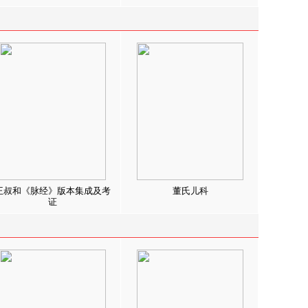
王叔和《脉经》版本集成及考
董氏儿科
证