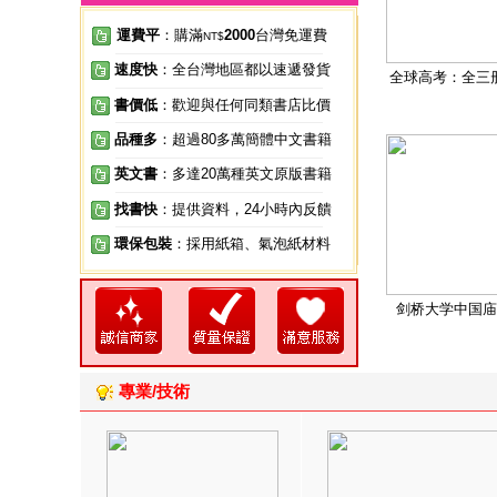
運費平
：購滿
2000
台灣免運費
NT$
速度快
：全台灣地區都以速遞發貨
全球高考：全三
書價低
：歡迎與任何同類書店比價
品種多
：超過80多萬簡體中文書籍
英文書
：多達20萬種英文原版書籍
找書快
：提供資料，24小時內反饋
環保包裝
：採用紙箱、氣泡紙材料
剑桥大学中国庙
專業/技術