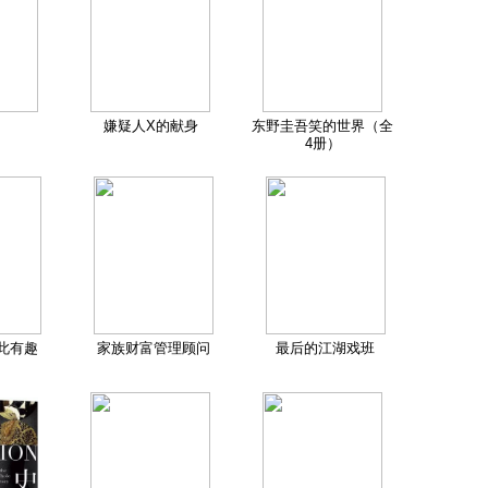
嫌疑人X的献身
东野圭吾笑的世界（全
4册）
此有趣
家族财富管理顾问
最后的江湖戏班