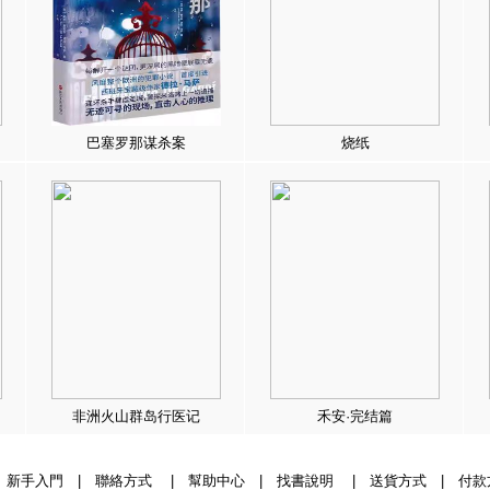
巴塞罗那谋杀案
烧纸
非洲火山群岛行医记
禾安·完结篇
|
新手入門
|
聯絡方式
|
幫助中心
|
找書說明
|
送貨方式
|
付款