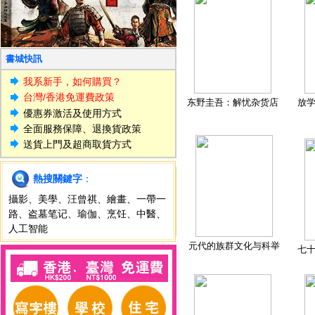
書城快訊
我系新手，如何購買？
台灣/香港免運費政策
东野圭吾：解忧杂货店
放
優惠券激活及使用方式
全面服務保障、退換貨政策
送貨上門及超商取貨方式
熱搜關鍵字
：
攝影
、
美學
、
汪曾祺
、
繪畫
、
一帶一
路
、
盗墓笔记
、
瑜伽
、
烹饪
、
中醫
、
人工智能
元代的族群文化与科举
七