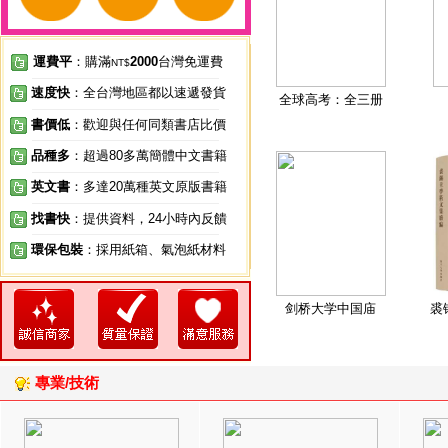
運費平
：購滿
2000
台灣免運費
NT$
速度快
：全台灣地區都以速遞發貨
全球高考：全三册
書價低
：歡迎與任何同類書店比價
品種多
：超過80多萬簡體中文書籍
英文書
：多達20萬種英文原版書籍
找書快
：提供資料，24小時內反饋
環保包裝
：採用紙箱、氣泡紙材料
剑桥大学中国庙
裘
專業/技術