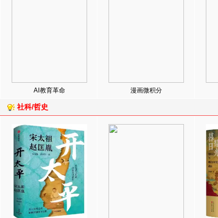
AI教育革命
漫画微积分
社科/哲史