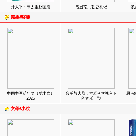
开太平：宋太祖赵匡胤
魏晋南北朝史札记
张
醫學/醫藥
中国中医药年鉴（学术卷）
音乐与大脑：神经科学视角下
思考
2025
的音乐干预
文學/小說