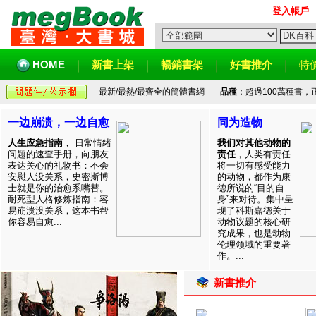
登入帳戶
HOME
新書上架
暢銷書架
好書推介
特
最新/最熱/最齊全的簡體書網
品種
：超過100萬種書
一边崩溃，一边自愈
同为造物
人生应急指南
， 日常情绪
我们对其他动物的
问题的速查手册，向朋友
责任
，人类有责任
表达关心的礼物书：不会
将一切有感受能力
安慰人没关系，史密斯博
的动物，都作为康
士就是你的治愈系嘴替。
德所说的“目的自
耐死型人格修炼指南：容
身”来对待。集中呈
易崩溃没关系，这本书帮
现了科斯嘉德关于
你容易自愈...
动物议题的核心研
究成果，也是动物
伦理领域的重要著
作。...
新書推介