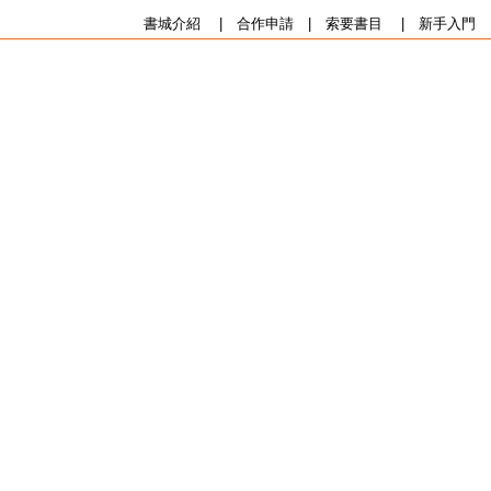
書城介紹
|
合作申請
|
索要書目
|
新手入門