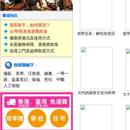
書城快訊
我系新手，如何購買？
台灣/香港免運費政策
东野圭吾：解忧杂货店
放
優惠券激活及使用方式
全面服務保障、退換貨政策
送貨上門及超商取貨方式
熱搜關鍵字
：
攝影
、
美學
、
汪曾祺
、
繪畫
、
一帶一
路
、
盗墓笔记
、
瑜伽
、
烹饪
、
中醫
、
人工智能
元代的族群文化与科举
七