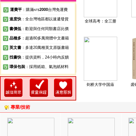
運費平
：購滿
2000
台灣免運費
NT$
速度快
：全台灣地區都以速遞發貨
全球高考：全三册
書價低
：歡迎與任何同類書店比價
品種多
：超過80多萬簡體中文書籍
英文書
：多達20萬種英文原版書籍
找書快
：提供資料，24小時內反饋
環保包裝
：採用紙箱、氣泡紙材料
剑桥大学中国庙
裘
專業/技術