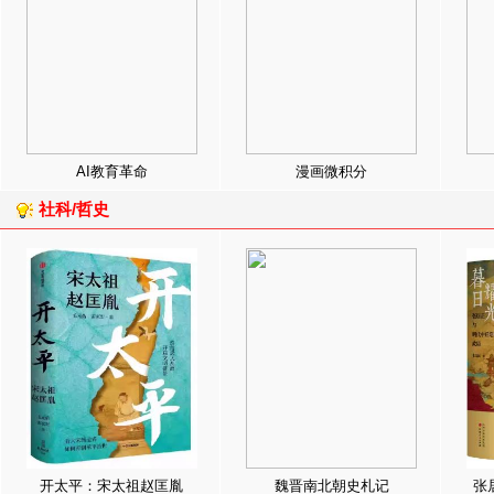
AI教育革命
漫画微积分
社科/哲史
开太平：宋太祖赵匡胤
魏晋南北朝史札记
张