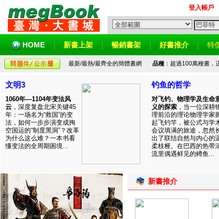
登入帳戶
HOME
新書上架
暢銷書架
好書推介
特
最新/最熱/最齊全的簡體書網
品種
：超過100萬種書
文明3
钓鱼的哲学
1060年—1104年变法风
对飞钓、物理学及生命
云
，深度复盘北宋关键45
义的探索
，当一位深耕
年：一场名为“救国”的变
理前沿的理论物理学家
法，如何一步步演变成掏
起飞钓竿，被公式与学
空国运的“制度黑洞”？改革
会议填满的旅途，忽然
为什么这么难？一本书看
出了联结自然与内心的
懂变法的全周期困境...
柔枝桠。在巴西的热带
流里偶遇鲜见的鳟鱼...
新書推介