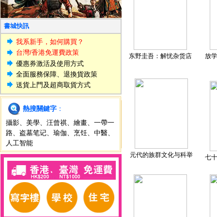
書城快訊
我系新手，如何購買？
台灣/香港免運費政策
东野圭吾：解忧杂货店
放
優惠券激活及使用方式
全面服務保障、退換貨政策
送貨上門及超商取貨方式
熱搜關鍵字
：
攝影
、
美學
、
汪曾祺
、
繪畫
、
一帶一
路
、
盗墓笔记
、
瑜伽
、
烹饪
、
中醫
、
人工智能
元代的族群文化与科举
七