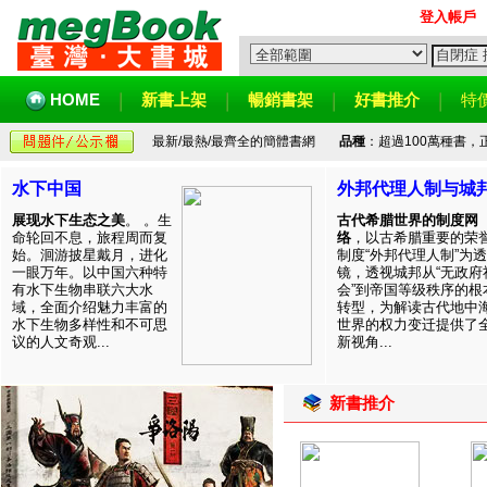
登入帳戶
HOME
新書上架
暢銷書架
好書推介
特
最新/最熱/最齊全的簡體書網
品種
：超過100萬種書
水下中国
外邦代理人制与城
展现水下生态之美
。 。生
古代希腊世界的制度网
命轮回不息，旅程周而复
络
，以古希腊重要的荣
始。洄游披星戴月，进化
制度“外邦代理人制”为透
一眼万年。以中国六种特
镜，透视城邦从“无政府
有水下生物串联六大水
会”到帝国等级秩序的根
域，全面介绍魅力丰富的
转型，为解读古代地中
水下生物多样性和不可思
世界的权力变迁提供了
议的人文奇观...
新视角...
新書推介