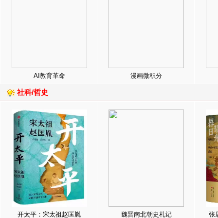
AI教育革命
漫画微积分
社科/哲史
开太平：宋太祖赵匡胤
魏晋南北朝史札记
张