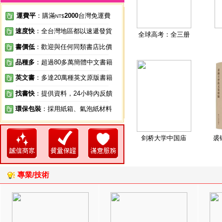
運費平
：購滿
2000
台灣免運費
NT$
速度快
：全台灣地區都以速遞發貨
全球高考：全三册
書價低
：歡迎與任何同類書店比價
品種多
：超過80多萬簡體中文書籍
英文書
：多達20萬種英文原版書籍
找書快
：提供資料，24小時內反饋
環保包裝
：採用紙箱、氣泡紙材料
剑桥大学中国庙
裘
專業/技術