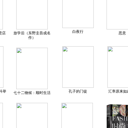
白夜行
货店
放学后（东野圭吾成名
恶意
作）
科举
孔子的门徒
汇率原来如
七十二物候：顺时生活