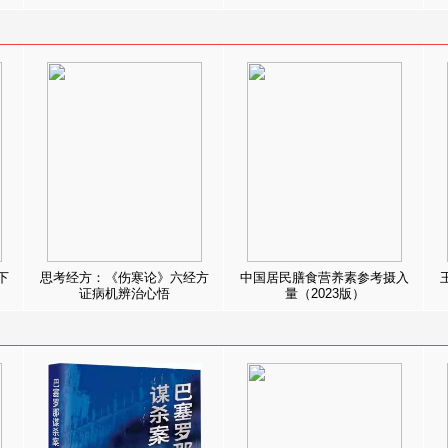
下
思考经方：《伤寒论》六经方
中国居民膳食营养素参考摄入
证病机辨治心悟
量（2023版）