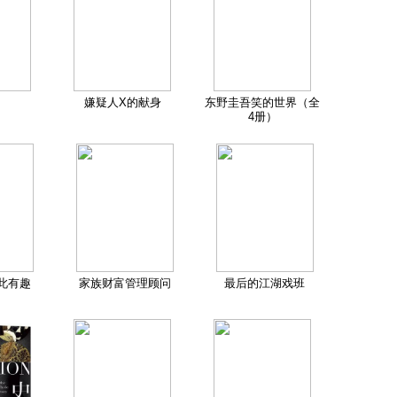
嫌疑人X的献身
东野圭吾笑的世界（全
4册）
此有趣
家族财富管理顾问
最后的江湖戏班