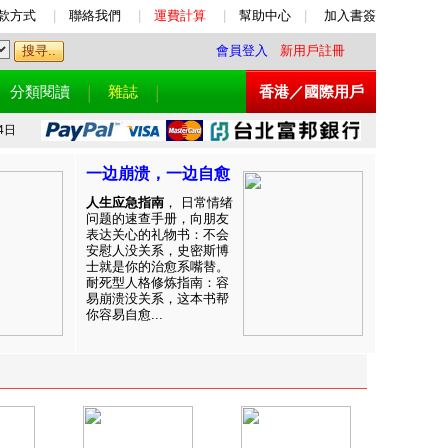
款方式
|
聯絡我們
|
運費計算
|
幫助中心
|
加入書簽
會員登入
新用戶註冊
分類閱讀
雜誌
香港／國際用戶
4日
一边崩溃，一边自愈
人生应急指南
， 日常情绪
问题的速查手册，向朋友
表达关心的礼物书：不会
安慰人没关系，史密斯博
士就是你的治愈系嘴替。
耐死型人格修炼指南：容
易崩溃没关系，这本书帮
你容易自愈...