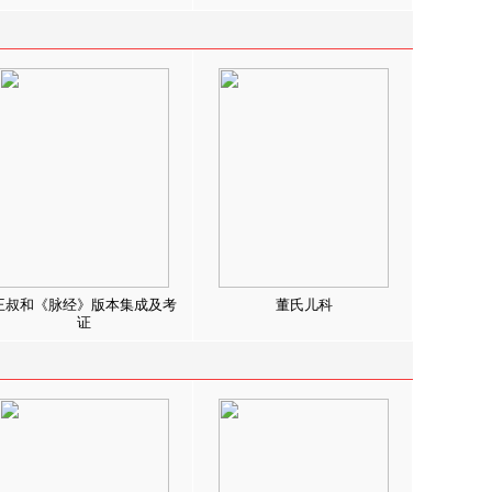
王叔和《脉经》版本集成及考
董氏儿科
证