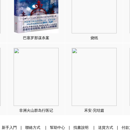
巴塞罗那谋杀案
烧纸
非洲火山群岛行医记
禾安·完结篇
|
新手入門
|
聯絡方式
|
幫助中心
|
找書說明
|
送貨方式
|
付款