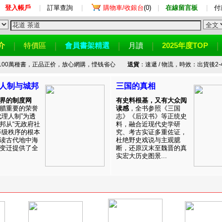
登入帳戶
|
訂單查詢
|
購物車/收銀台
(0)
|
在線留言板
|
付
介
特價區
會員書架精選
月讀
2025年度TOP
100萬種書，正品正价，放心網購，悭钱省心
送貨
：速遞 / 物流，時效：出貨後2-
人制与城邦
三国的真相
界的制度网
有史料根基，又有大众阅
腊重要的荣誉
读感
，全书参照《三国
代理人制”为透
志》《后汉书》等正统史
邦从“无政府社
料，融合近现代史学研
等级秩序的根本
究、考古实证多重佐证，
读古代地中海
杜绝野史戏说与主观臆
变迁提供了全
断，还原汉末至魏晋的真
实宏大历史图景...