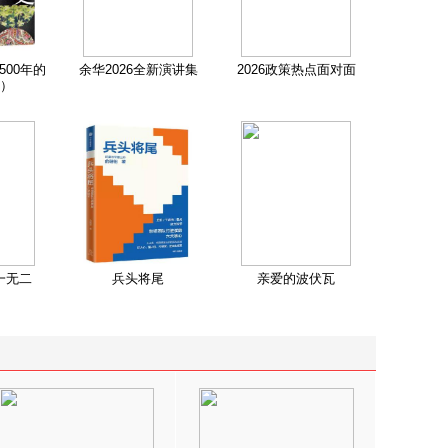
500年的
余华2026全新演讲集
2026政策热点面对面
）
一无二
兵头将尾
亲爱的波伏瓦