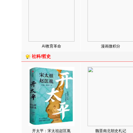
AI教育革命
漫画微积分
社科/哲史
开太平：宋太祖赵匡胤
魏晋南北朝史札记