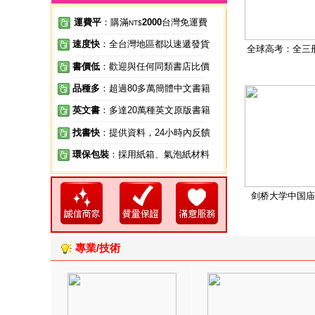
運費平
：購滿
2000
台灣免運費
NT$
速度快
：全台灣地區都以速遞發貨
全球高考：全三
書價低
：歡迎與任何同類書店比價
品種多
：超過80多萬簡體中文書籍
英文書
：多達20萬種英文原版書籍
找書快
：提供資料，24小時內反饋
環保包裝
：採用紙箱、氣泡紙材料
剑桥大学中国庙
專業/技術