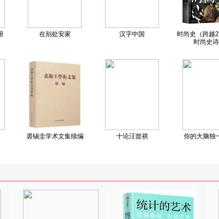
册
在别处安家
汉字中国
时尚史（跨越2
时尚史诗
裘锡圭学术文集续编
十论汪曾祺
你的大脑独