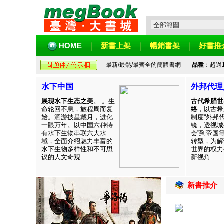
HOME
新書上架
暢銷書架
好書推
最新/最熱/最齊全的簡體書網
品種
：超過
水下中国
外邦代理
展现水下生态之美
。 。生
古代希腊世
命轮回不息，旅程周而复
络
，以古希
始。洄游披星戴月，进化
制度“外邦
一眼万年。以中国六种特
镜，透视城
有水下生物串联六大水
会”到帝国
域，全面介绍魅力丰富的
转型，为解
水下生物多样性和不可思
世界的权力
议的人文奇观...
新视角...
新書推介