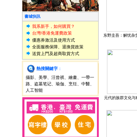
書城快訊
我系新手，如何購買？
台灣/香港免運費政策
东野圭吾：解忧杂
優惠券激活及使用方式
全面服務保障、退換貨政策
送貨上門及超商取貨方式
熱搜關鍵字
：
攝影
、
美學
、
汪曾祺
、
繪畫
、
一帶一
路
、
盗墓笔记
、
瑜伽
、
烹饪
、
中醫
、
人工智能
元代的族群文化与