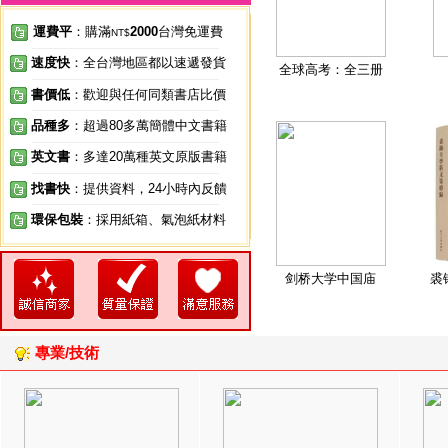
運費平
：購滿
2000
台灣免運費
NT$
速度快
：全台灣地區都以速遞發貨
全球高考：全三册
書價低
：歡迎與任何同類書店比價
品種多
：超過80多萬簡體中文書籍
英文書
：多達20萬種英文原版書籍
找書快
：提供資料，24小時內反饋
環保包裝
：採用紙箱、氣泡紙材料
剑桥大学中国庙
裘
專業/技術