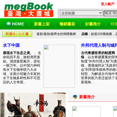
登入帳戶
HOME
新書上架
暢銷書架
好書推介
特
最新/最熱/最齊全的簡體書網
品種
：超過100萬種書
水下中国
外邦代理人制与城
展现水下生态之美
。 。生
古代希腊世界的制度网
命轮回不息，旅程周而复
络
，以古希腊重要的荣
始。洄游披星戴月，进化
制度“外邦代理人制”为透
一眼万年。以中国六种特
镜，透视城邦从“无政府
有水下生物串联六大水
会”到帝国等级秩序的根
域，全面介绍魅力丰富的
转型，为解读古代地中
水下生物多样性和不可思
世界的权力变迁提供了
议的人文奇观...
新视角...
新書推介