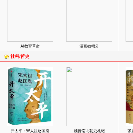
AI教育革命
漫画微积分
社科/哲史
开太平：宋太祖赵匡胤
魏晋南北朝史札记
张