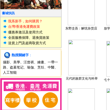
書城快訊
我系新手，如何購買？
台灣/香港免運費政策
东野圭吾：解忧杂货店
放
優惠券激活及使用方式
全面服務保障、退換貨政策
送貨上門及超商取貨方式
熱搜關鍵字
：
攝影
、
美學
、
汪曾祺
、
繪畫
、
一帶一
路
、
盗墓笔记
、
瑜伽
、
烹饪
、
中醫
、
人工智能
元代的族群文化与科举
七