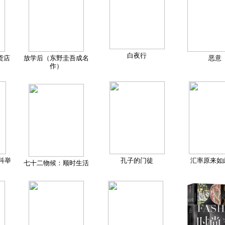
白夜行
货店
放学后（东野圭吾成名
恶意
作）
科举
孔子的门徒
汇率原来如
七十二物候：顺时生活