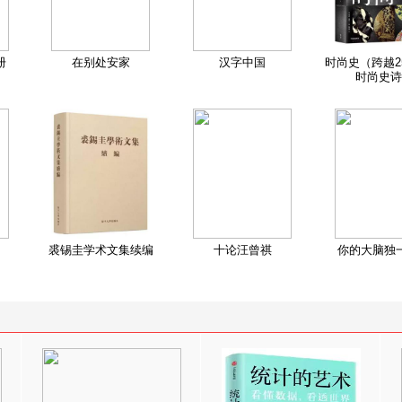
册
在别处安家
汉字中国
时尚史（跨越2
时尚史诗
裘锡圭学术文集续编
十论汪曾祺
你的大脑独