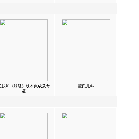
王叔和《脉经》版本集成及考
董氏儿科
证