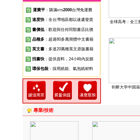
運費平
：購滿
2000
台灣免運費
NT$
速度快
：全台灣地區都以速遞發貨
全球高考：全三
書價低
：歡迎與任何同類書店比價
品種多
：超過80多萬簡體中文書籍
英文書
：多達20萬種英文原版書籍
找書快
：提供資料，24小時內反饋
環保包裝
：採用紙箱、氣泡紙材料
剑桥大学中国庙
專業/技術