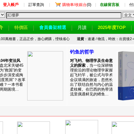
登入帳戶
|
訂單查詢
|
購物車/收銀台
(0)
|
在線留言板
|
付
介
特價區
會員書架精選
月讀
2025年度TOP
100萬種書，正品正价，放心網購，悭钱省心
送貨
：速遞 / 物流，時效：出貨後2-
钓鱼的哲学
1104年变法风
对飞钓、物理学及生命意
盘北宋关键45
义的探索
，当一位深耕物
为“救国”的变
理前沿的理论物理学家握
步步演变成掏
起飞钓竿，被公式与学术
制度黑洞”？改革
会议填满的旅途，忽然长
难？一本书看
出了联结自然与内心的温
期困境...
柔枝桠。在巴西的热带清
流里偶遇鲜见的鳟鱼...