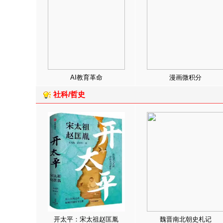
AI教育革命
漫画微积分
社科/哲史
开太平：宋太祖赵匡胤
魏晋南北朝史札记