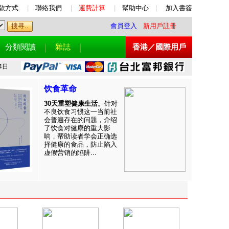
款方式
|
聯絡我們
|
運費計算
|
幫助中心
|
加入書簽
會員登入
新用戶註冊
分類閱讀
雜誌
香港／國際用戶
4日
饮食革命
30天重塑健康生活
。针对
不良饮食习惯这一当前社
会普遍存在的问题，介绍
了饮食对健康的重大影
响，帮助读者学会正确选
择健康的食品，防止陷入
虚假营销的陷阱...