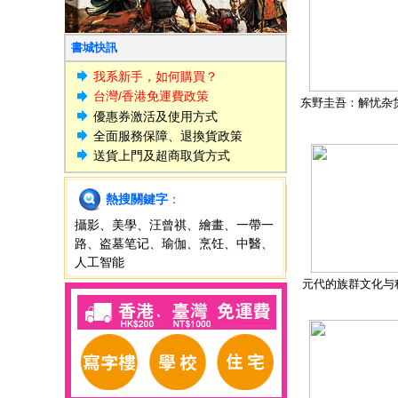
書城快訊
我系新手，如何購買？
台灣/香港免運費政策
东野圭吾：解忧杂
優惠券激活及使用方式
全面服務保障、退換貨政策
送貨上門及超商取貨方式
熱搜關鍵字
：
攝影
、
美學
、
汪曾祺
、
繪畫
、
一帶一
路
、
盗墓笔记
、
瑜伽
、
烹饪
、
中醫
、
人工智能
元代的族群文化与