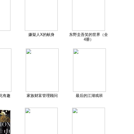
嫌疑人X的献身
东野圭吾笑的世界（全
4册）
此有趣
家族财富管理顾问
最后的江湖戏班