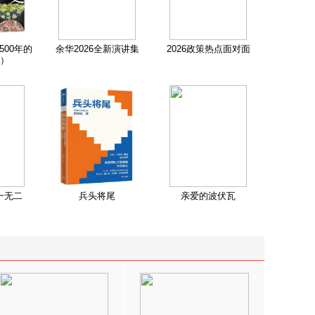
500年的
余华2026全新演讲集
2026政策热点面对面
）
一无二
兵头将尾
亲爱的波伏瓦