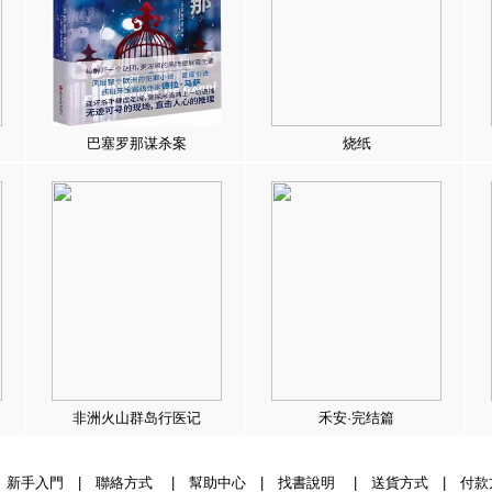
巴塞罗那谋杀案
烧纸
非洲火山群岛行医记
禾安·完结篇
|
新手入門
|
聯絡方式
|
幫助中心
|
找書說明
|
送貨方式
|
付款