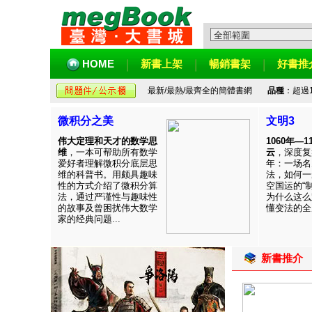
HOME
新書上架
暢銷書架
好書推
最新/最熱/最齊全的簡體書網
品種
：超過
微积分之美
文明3
伟大定理和天才的数学思
1060年—
维
，一本可帮助所有数学
云
，深度复
爱好者理解微积分底层思
年：一场名
维的科普书。用颇具趣味
法，如何一
性的方式介绍了微积分算
空国运的“
法，通过严谨性与趣味性
为什么这么
的故事及曾困扰伟大数学
懂变法的全周
家的经典问题...
新書推介