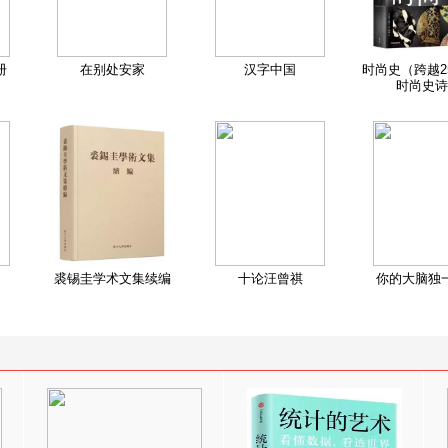
册
在别处安家
汉字中国
时尚史（跨越2
时尚史诗
裘锡圭学术文集续编
十论汪曾祺
你的大脑独