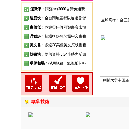
運費平
：購滿
2000
台灣免運費
NT$
速度快
：全台灣地區都以速遞發貨
全球高考：全三
書價低
：歡迎與任何同類書店比價
品種多
：超過80多萬簡體中文書籍
英文書
：多達20萬種英文原版書籍
找書快
：提供資料，24小時內反饋
環保包裝
：採用紙箱、氣泡紙材料
剑桥大学中国庙
專業/技術