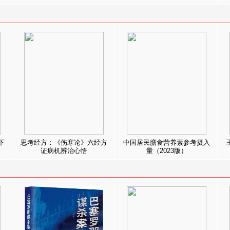
下
思考经方：《伤寒论》六经方
中国居民膳食营养素参考摄入
证病机辨治心悟
量（2023版）