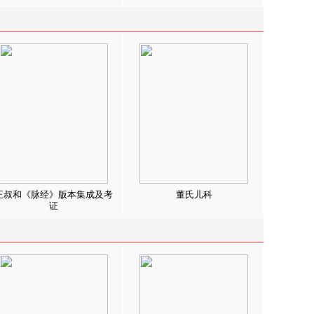
王叔和《脉经》版本集成及考
董氏儿科
证