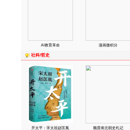
AI教育革命
漫画微积分
社科/哲史
开太平：宋太祖赵匡胤
魏晋南北朝史札记