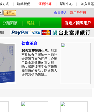
款方式
|
聯絡我們
|
運費計算
|
幫助中心
|
加入書簽
會員登入
新用戶註冊
分類閱讀
雜誌
香港／國際用戶
4日
饮食革命
30天重塑健康生活
。针对
不良饮食习惯这一当前社
会普遍存在的问题，介绍
了饮食对健康的重大影
响，帮助读者学会正确选
择健康的食品，防止陷入
虚假营销的陷阱...