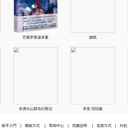
巴塞罗那谋杀案
烧纸
非洲火山群岛行医记
禾安·完结篇
|
新手入門
|
聯絡方式
|
幫助中心
|
找書說明
|
送貨方式
|
付款