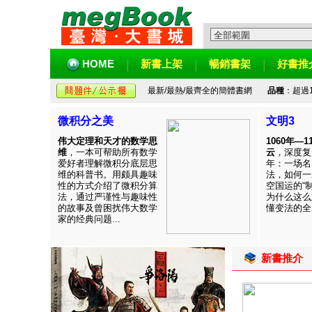
HOME
新書上架
暢銷書架
好書推
最新/最熱/最齊全的簡體書網
品種
：超過
微积分之美
文明3
伟大定理和天才的数学思
1060年—
维
，一本可帮助所有数学
云
，深度复
爱好者理解微积分底层思
年：一场名
维的科普书。用颇具趣味
法，如何一
性的方式介绍了微积分算
空国运的“
法，通过严谨性与趣味性
为什么这么
的故事及曾困扰伟大数学
懂变法的全周
家的经典问题...
新書推介