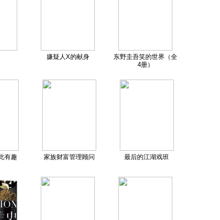
嫌疑人X的献身
东野圭吾笑的世界（全
4册）
此有趣
家族财富管理顾问
最后的江湖戏班