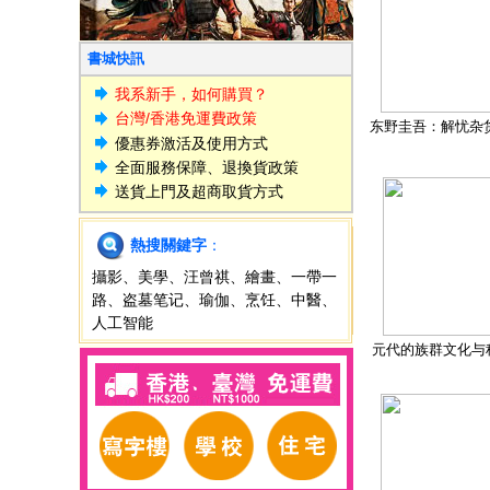
書城快訊
我系新手，如何購買？
台灣/香港免運費政策
东野圭吾：解忧杂
優惠券激活及使用方式
全面服務保障、退換貨政策
送貨上門及超商取貨方式
熱搜關鍵字
：
攝影
、
美學
、
汪曾祺
、
繪畫
、
一帶一
路
、
盗墓笔记
、
瑜伽
、
烹饪
、
中醫
、
人工智能
元代的族群文化与