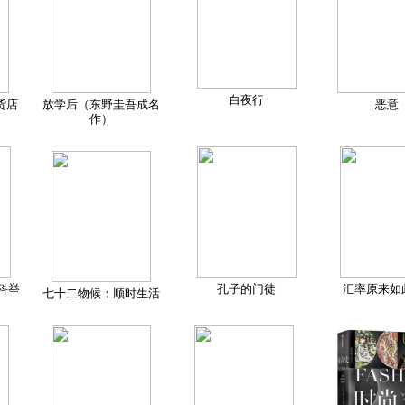
白夜行
货店
放学后（东野圭吾成名
恶意
作）
科举
孔子的门徒
汇率原来如
七十二物候：顺时生活