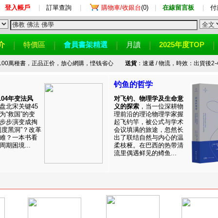
登入帳戶
|
訂單查詢
|
購物車/收銀台
(0)
|
在線留言板
|
付
介
特價區
會員書架精選
月讀
2025年度TOP
100萬種書，正品正价，放心網購，悭钱省心
送貨
：速遞 / 物流，時效：出貨後2-
钓鱼的哲学
1104年变法风
对飞钓、物理学及生命意
盘北宋关键45
义的探索
，当一位深耕物
为“救国”的变
理前沿的理论物理学家握
步步演变成掏
起飞钓竿，被公式与学术
制度黑洞”？改革
会议填满的旅途，忽然长
难？一本书看
出了联结自然与内心的温
期困境...
柔枝桠。在巴西的热带清
流里偶遇鲜见的鳟鱼...