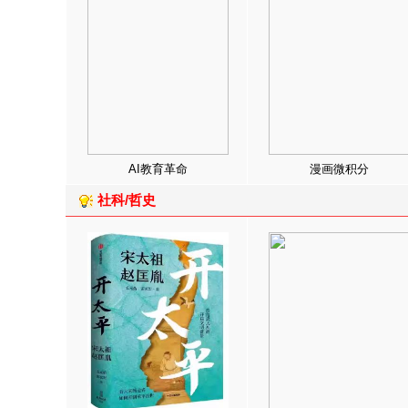
AI教育革命
漫画微积分
社科/哲史