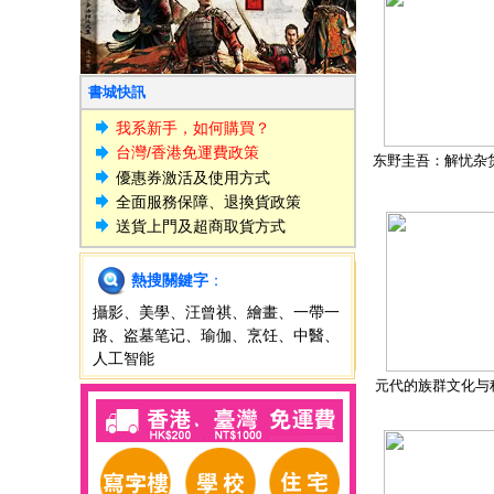
書城快訊
我系新手，如何購買？
台灣/香港免運費政策
东野圭吾：解忧杂
優惠券激活及使用方式
全面服務保障、退換貨政策
送貨上門及超商取貨方式
熱搜關鍵字
：
攝影
、
美學
、
汪曾祺
、
繪畫
、
一帶一
路
、
盗墓笔记
、
瑜伽
、
烹饪
、
中醫
、
人工智能
元代的族群文化与