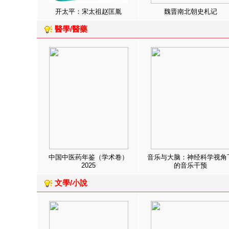
开太平：宋太祖赵匡胤
魏晋南北朝史札记
醫學/醫藥
中国中医药年鉴（学术卷）
音乐与大脑：神经科学视角
2025
的音乐干预
文學/小說