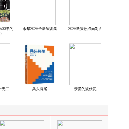
500年的
余华2026全新演讲集
2026政策热点面对面
）
一无二
兵头将尾
亲爱的波伏瓦