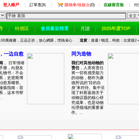
登入帳戶
|
訂單查詢
|
購物車/收銀台
(0)
|
在線留言板
|
付
介
特價區
會員書架精選
月讀
2025年度TOP
100萬種書，正品正价，放心網購，悭钱省心
送貨
：速遞 / 物流，時效：出貨後2-
，一边自愈
同为造物
南
， 日常情绪
我们对其他动物的
手册，向朋友
责任
，人类有责任
礼物书：不会
将一切有感受能力
系，史密斯博
的动物，都作为康
治愈系嘴替。
德所说的“目的自
修炼指南：容
身”来对待。集中呈
系，这本书帮
现了科斯嘉德关于
.
动物议题的核心研
究成果，也是动物
伦理领域的重要著
作。...