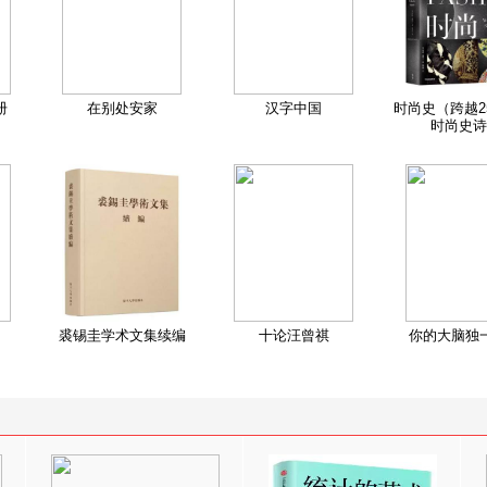
册
在别处安家
汉字中国
时尚史（跨越2
时尚史诗
裘锡圭学术文集续编
十论汪曾祺
你的大脑独