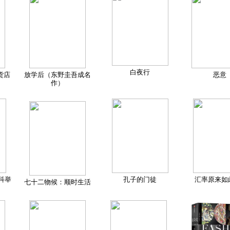
白夜行
货店
放学后（东野圭吾成名
恶意
作）
科举
孔子的门徒
汇率原来如
七十二物候：顺时生活