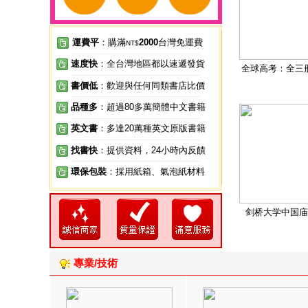
運費平
：購滿
2000
台灣免運費
NT$
速度快
：全台灣地區都以速遞發貨
全球高考：全三
書價低
：歡迎與任何同類書店比價
品種多
：超過80多萬簡體中文書籍
英文書
：多達20萬種英文原版書籍
找書快
：提供資料，24小時內反饋
環保包裝
：採用紙箱、氣泡紙材料
剑桥大学中国庙
專業/技術