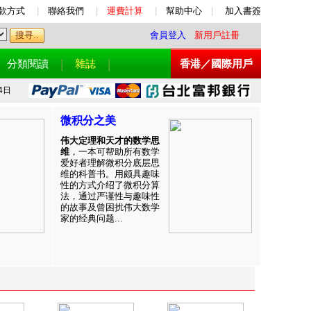
款方式
|
聯絡我們
|
運費計算
|
幫助中心
|
加入書簽
會員登入
新用戶註冊
分類閱讀
雜誌
香港／國際用戶
4日
微积分之美
伟大定理和天才的数学思
维
，一本可帮助所有数学
爱好者理解微积分底层思
维的科普书。用颇具趣味
性的方式介绍了微积分算
法，通过严谨性与趣味性
的故事及曾困扰伟大数学
家的经典问题...