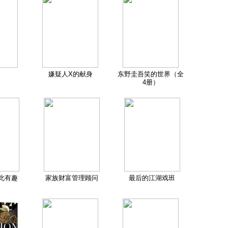
嫌疑人X的献身
东野圭吾笑的世界（全
4册）
此有趣
家族财富管理顾问
最后的江湖戏班