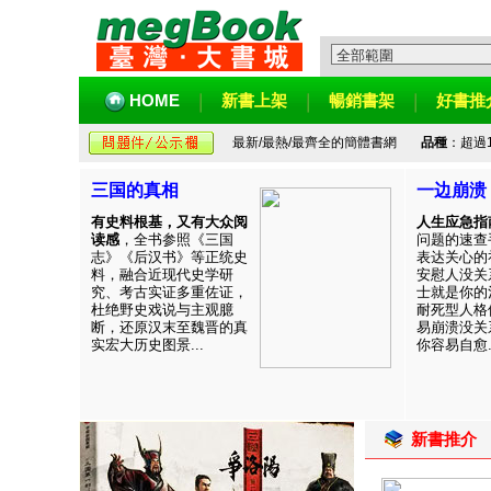
HOME
新書上架
暢銷書架
好書推
最新/最熱/最齊全的簡體書網
品種
：超過
三国的真相
一边崩溃
有史料根基，又有大众阅
人生应急指
读感
，全书参照《三国
问题的速查
志》《后汉书》等正统史
表达关心的
料，融合近现代史学研
安慰人没关
究、考古实证多重佐证，
士就是你的
杜绝野史戏说与主观臆
耐死型人格
断，还原汉末至魏晋的真
易崩溃没关
实宏大历史图景...
你容易自愈..
新書推介