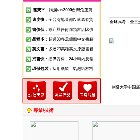
運費平
：購滿
2000
台灣免運費
NT$
速度快
：全台灣地區都以速遞發貨
全球高考：全三
書價低
：歡迎與任何同類書店比價
品種多
：超過80多萬簡體中文書籍
英文書
：多達20萬種英文原版書籍
找書快
：提供資料，24小時內反饋
環保包裝
：採用紙箱、氣泡紙材料
剑桥大学中国庙
專業/技術