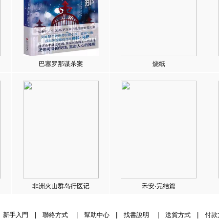
巴塞罗那谋杀案
烧纸
非洲火山群岛行医记
禾安·完结篇
|
新手入門
|
聯絡方式
|
幫助中心
|
找書說明
|
送貨方式
|
付款