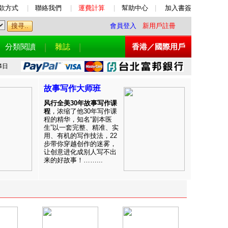
款方式
|
聯絡我們
|
運費計算
|
幫助中心
|
加入書簽
會員登入
新用戶註冊
分類閱讀
雜誌
香港／國際用戶
4日
故事写作大师班
风行全美30年故事写作课
程
，浓缩了他30年写作课
程的精华，知名“剧本医
生”以一套完整、精准、实
用、有机的写作技法，22
步带你穿越创作的迷雾，
让创意进化成别人写不出
来的好故事！……...