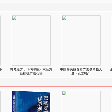
下
思考经方：《伤寒论》六经方
中国居民膳食营养素参考摄入
证病机辨治心悟
量（2023版）