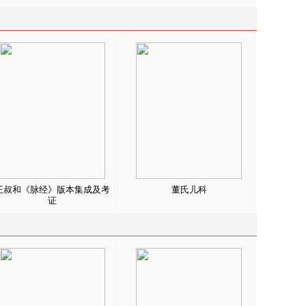
王叔和《脉经》版本集成及考
董氏儿科
证