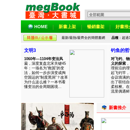
HOME
新書上架
暢銷書架
好書推
最新/最熱/最齊全的簡體書網
品種
：超過
文明3
钓鱼的哲
1060年—1104年变法风
对飞钓、物
云
，深度复盘北宋关键45
义的探索
，
年：一场名为“救国”的变
理前沿的理
法，如何一步步演变成掏
起飞钓竿，
空国运的“制度黑洞”？改革
会议填满的
为什么这么难？一本书看
出了联结自
懂变法的全周期困境...
柔枝桠。在
流里偶遇鲜见
新書推介