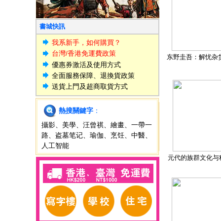
書城快訊
我系新手，如何購買？
台灣/香港免運費政策
东野圭吾：解忧杂
優惠券激活及使用方式
全面服務保障、退換貨政策
送貨上門及超商取貨方式
熱搜關鍵字
：
攝影
、
美學
、
汪曾祺
、
繪畫
、
一帶一
路
、
盗墓笔记
、
瑜伽
、
烹饪
、
中醫
、
人工智能
元代的族群文化与