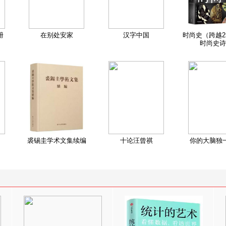
册
在别处安家
汉字中国
时尚史（跨越2
时尚史诗
裘锡圭学术文集续编
十论汪曾祺
你的大脑独