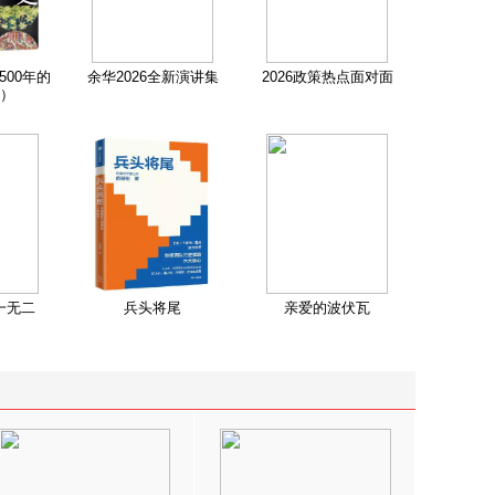
500年的
余华2026全新演讲集
2026政策热点面对面
）
一无二
兵头将尾
亲爱的波伏瓦