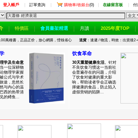
登入帳戶
|
訂單查詢
|
購物車/收銀台
(0)
|
在線留言板
|
付
介
特價區
會員書架精選
月讀
2025年度TOP
100萬種書，正品正价，放心網購，悭钱省心
送貨
：速遞 / 物流，時效：出貨後2-
学
饮食革命
理学及生命意
30天重塑健康生活
。针对
当一位深耕物
不良饮食习惯这一当前社
论物理学家握
会普遍存在的问题，介绍
被公式与学术
了饮食对健康的重大影
旅途，忽然长
响，帮助读者学会正确选
然与内心的温
择健康的食品，防止陷入
巴西的热带清
虚假营销的陷阱...
的鳟鱼...