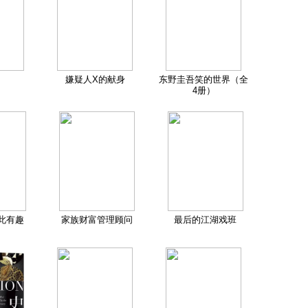
嫌疑人X的献身
东野圭吾笑的世界（全
4册）
此有趣
家族财富管理顾问
最后的江湖戏班