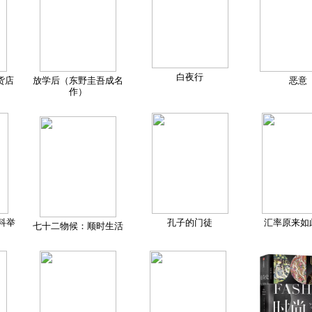
白夜行
货店
放学后（东野圭吾成名
恶意
作）
科举
孔子的门徒
汇率原来如
七十二物候：顺时生活