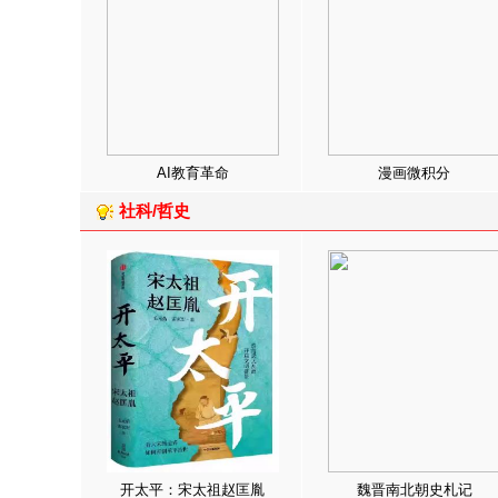
AI教育革命
漫画微积分
社科/哲史
开太平：宋太祖赵匡胤
魏晋南北朝史札记