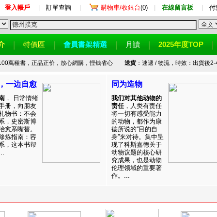
登入帳戶
|
訂單查詢
|
購物車/收銀台
(0)
|
在線留言板
|
付
介
特價區
會員書架精選
月讀
2025年度TOP
100萬種書，正品正价，放心網購，悭钱省心
送貨
：速遞 / 物流，時效：出貨後2-
，一边自愈
同为造物
南
， 日常情绪
我们对其他动物的
手册，向朋友
责任
，人类有责任
礼物书：不会
将一切有感受能力
系，史密斯博
的动物，都作为康
治愈系嘴替。
德所说的“目的自
修炼指南：容
身”来对待。集中呈
系，这本书帮
现了科斯嘉德关于
.
动物议题的核心研
究成果，也是动物
伦理领域的重要著
作。...