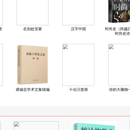
册
在别处安家
汉字中国
时尚史（跨越2
时尚史诗
裘锡圭学术文集续编
十论汪曾祺
你的大脑独