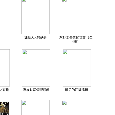
嫌疑人X的献身
东野圭吾笑的世界（全
4册）
此有趣
家族财富管理顾问
最后的江湖戏班