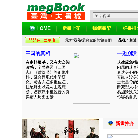
HOME
新書上架
暢銷書架
好書推
最新/最熱/最齊全的簡體書網
品種
：超過
三国的真相
一边崩溃
有史料根基，又有大众阅
人生应急指
读感
，全书参照《三国
问题的速查
志》《后汉书》等正统史
表达关心的
料，融合近现代史学研
安慰人没关
究、考古实证多重佐证，
士就是你的
杜绝野史戏说与主观臆
耐死型人格
断，还原汉末至魏晋的真
易崩溃没关
实宏大历史图景...
你容易自愈..
新書推介