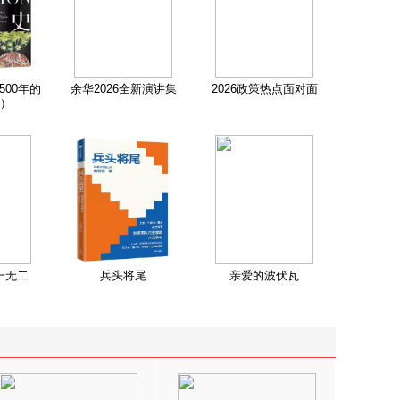
500年的
余华2026全新演讲集
2026政策热点面对面
）
一无二
兵头将尾
亲爱的波伏瓦