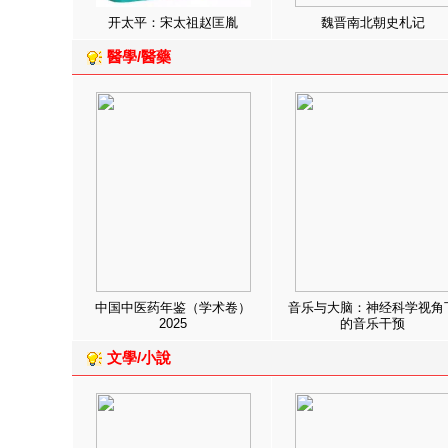
开太平：宋太祖赵匡胤
魏晋南北朝史札记
醫學/醫藥
中国中医药年鉴（学术卷）
音乐与大脑：神经科学视角
2025
的音乐干预
文學/小說