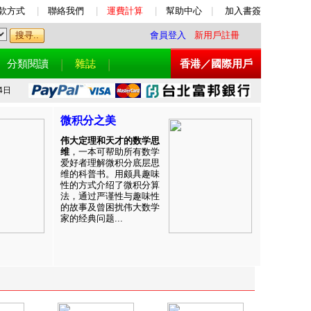
款方式
|
聯絡我們
|
運費計算
|
幫助中心
|
加入書簽
會員登入
新用戶註冊
分類閱讀
雜誌
香港／國際用戶
4日
微积分之美
伟大定理和天才的数学思
维
，一本可帮助所有数学
爱好者理解微积分底层思
维的科普书。用颇具趣味
性的方式介绍了微积分算
法，通过严谨性与趣味性
的故事及曾困扰伟大数学
家的经典问题...