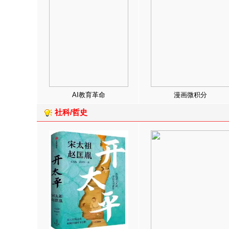
AI教育革命
漫画微积分
社科/哲史