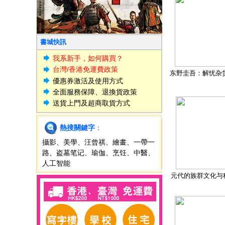
書城快訊
我系新手，如何購買？
台灣/香港免運費政策
东野圭吾：解忧杂
優惠券激活及使用方式
全面服務保障、退換貨政策
送貨上門及超商取貨方式
熱搜關鍵字
：
攝影
、
美學
、
汪曾祺
、
繪畫
、
一帶一
路
、
盗墓笔记
、
瑜伽
、
烹饪
、
中醫
、
人工智能
元代的族群文化与