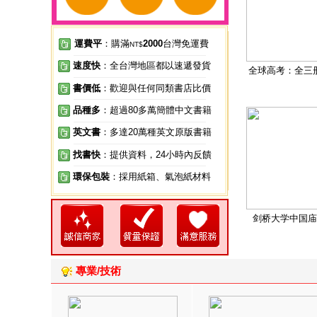
運費平
：購滿
2000
台灣免運費
NT$
速度快
：全台灣地區都以速遞發貨
全球高考：全三
書價低
：歡迎與任何同類書店比價
品種多
：超過80多萬簡體中文書籍
英文書
：多達20萬種英文原版書籍
找書快
：提供資料，24小時內反饋
環保包裝
：採用紙箱、氣泡紙材料
剑桥大学中国庙
專業/技術