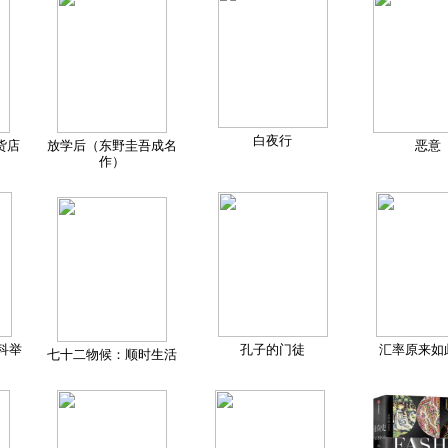
白夜行
货店
放学后（东野圭吾成名
恶意
作）
科举
孔子的门徒
汇率原来如
七十二物候：顺时生活